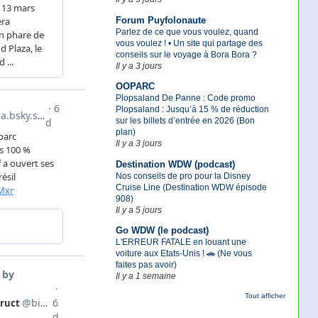
Forum Puyfolonaute
Parlez de ce que vous voulez, quand
vous voulez ! • Un site qui partage des
conseils sur le voyage à Bora Bora ?
Il y a 3 jours
OOPARC
Plopsaland De Panne : Code promo
Plopsaland : Jusqu’à 15 % de réduction
sur les billets d’entrée en 2026 (Bon
plan)
Il y a 3 jours
Destination WDW (podcast)
Nos conseils de pro pour la Disney
Cruise Line (Destination WDW épisode
908)
Il y a 5 jours
Go WDW (le podcast)
L'ERREUR FATALE en louant une
voiture aux Etats-Unis ! 🚗 (Ne vous
faites pas avoir)
Il y a 1 semaine
Tout afficher