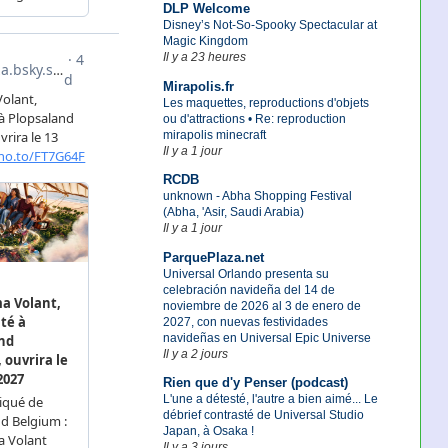
DLP Welcome
Disney’s Not-So-Spooky Spectacular at
Magic Kingdom
Il y a 23 heures
Mirapolis.fr
Les maquettes, reproductions d'objets
ou d'attractions • Re: reproduction
mirapolis minecraft
Il y a 1 jour
RCDB
unknown - Abha Shopping Festival
(Abha, 'Asir, Saudi Arabia)
Il y a 1 jour
ParquePlaza.net
Universal Orlando presenta su
celebración navideña del 14 de
noviembre de 2026 al 3 de enero de
2027, con nuevas festividades
navideñas en Universal Epic Universe
Il y a 2 jours
Rien que d'y Penser (podcast)
L'une a détesté, l'autre a bien aimé... Le
débrief contrasté de Universal Studio
Japan, à Osaka !
Il y a 3 jours