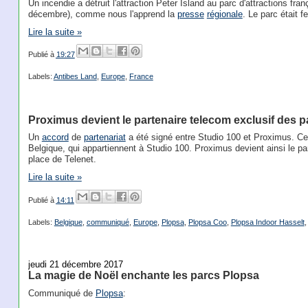
Un incendie a détruit l'attraction Peter Island au parc d'attractions fra
décembre), comme nous l'apprend la
presse
régionale
. Le parc était 
Lire la suite »
Publié à
19:27
Labels:
Antibes Land
,
Europe
,
France
Proximus devient le partenaire telecom exclusif des 
Un
accord
de
partenariat
a été signé entre Studio 100 et Proximus. Ce
Belgique, qui appartiennent à Studio 100. Proximus devient ainsi le pa
place de Telenet.
Lire la suite »
Publié à
14:11
Labels:
Belgique
,
communiqué
,
Europe
,
Plopsa
,
Plopsa Coo
,
Plopsa Indoor Hasselt
jeudi 21 décembre 2017
La magie de Noël enchante les parcs Plopsa
Communiqué de
Plopsa
: