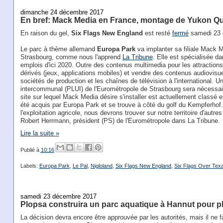
dimanche 24 décembre 2017
En bref: Mack Media en France, montage de Yukon Qu
En raison du gel,
Six Flags New England
est resté
fermé
samedi 23 
Le parc à thème allemand
Europa Park
va implanter sa filiale Mack 
Strasbourg, comme nous l'apprend
La Tribune
. Elle est spécialisée d
emplois d'ici 2020. Outre des contenus multimedia pour les attractions
dérivés (jeux, applications mobiles) et vendre des contenus audiovisue
sociétés de production et les chaînes de télévision à l'international. U
intercommunal (PLUI) de l'Eurométropole de Strasbourg sera nécessaire
site sur lequel Mack Media désire s'installer est actuellement classé e
été acquis par Europa Park et se trouve à côté du golf du Kempferhof
l'exploitation agricole, nous devrons trouver sur notre territoire d'autr
Robert Herrmann, président (PS) de l'Eurométropole dans La Tribune.
Lire la suite »
Publié à
10:16
Labels:
Europa Park
,
Le Pal
,
Nigloland
,
Six Flags New England
,
Six Flags Over Tex
samedi 23 décembre 2017
Plopsa construira un parc aquatique à Hannut pour pl
La décision devra encore être approuvée par les autorités, mais il ne f