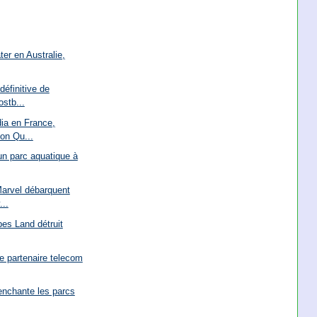
ter en Australie,
définitive de
stb...
ia en France,
on Qu...
un parc aquatique à
arvel débarquent
...
bes Land détruit
e partenaire telecom
enchante les parcs