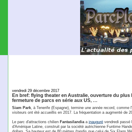
vendredi 29 décembre 2017
En bref: flying theater en Australie, ouverture du plus
fermeture de parcs en série aux US, …
Siam Park
, à Tenerife (Espagne), termine une année record, comme l'
visiteurs ont été accueillis en 2017. La fréquentation a augmenté de 2
Le parc d'attractions chilien
Fantasilandia
a
inauguré
vendredi passé l'a
d'Amérique Latine, construit par la société autrichienne Funtime Han
dollars. Sa hauteur est de 80 mètres (tandis que celui de Six Flags 