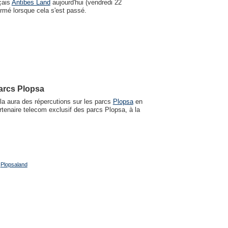
nçais
Antibes Land
aujourd'hui (vendredi 22
fermé lorsque cela s'est passé.
parcs Plopsa
la aura des répercutions sur les parcs
Plopsa
en
rtenaire telecom exclusif des parcs Plopsa, à la
,
Plopsaland