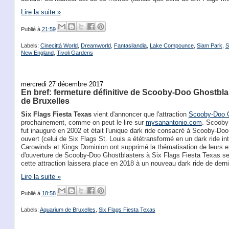
Lire la suite »
Publié à
21:59
Labels:
Cinecittà World
,
Dreamworld
,
Fantasilandia
,
Lake Compounce
,
Siam Park
,
S
New England
,
Tivoli Gardens
mercredi 27 décembre 2017
En bref: fermeture définitive de Scooby-Doo Ghostbla
de Bruxelles
Six Flags Fiesta Texas
vient d'annoncer que l'attraction
Scooby-Doo G
prochainement, comme on peut le lire sur
mysanantonio.com
. Scooby-
fut inauguré en 2002 et était l'unique dark ride consacré à Scooby-Doo s
ouvert (celui de Six Flags St. Louis a ététransformé en un dark ride int
Carowinds et Kings Dominion ont supprimé la thématisation de leurs ex
d'ouverture de Scooby-Doo Ghostblasters à Six Flags Fiesta Texas se
cette attraction laissera place en 2018 à un nouveau dark ride de derni
Lire la suite »
Publié à
18:58
Labels:
Aquarium de Bruxelles
,
Six Flags Fiesta Texas