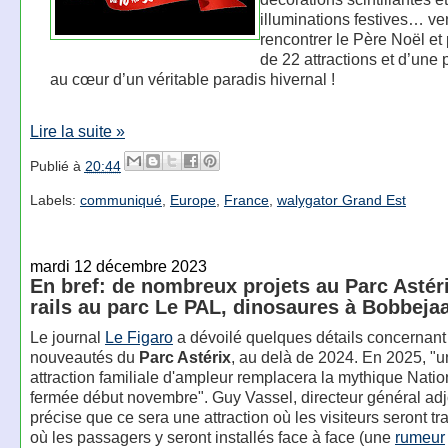
illuminations festives… v
rencontrer le Père Noël et 
de 22 attractions et d’une 
au cœur d’un véritable paradis hivernal !
Lire la suite »
Publié à
20:44
Labels:
communiqué
,
Europe
,
France
,
walygator Grand Est
mardi 12 décembre 2023
En bref: de nombreux projets au Parc Astér
rails au parc Le PAL, dinosaures à Bobbeja
Le journal
Le Figaro
a dévoilé quelques détails concernant 
nouveautés du
Parc Astérix
, au delà de 2024. En 2025, "
attraction familiale d'ampleur remplacera la mythique Natio
fermée début novembre". Guy Vassel, directeur général adjo
précise que ce sera une attraction où les visiteurs seront tr
où les passagers y seront installés face à face (une
rumeur