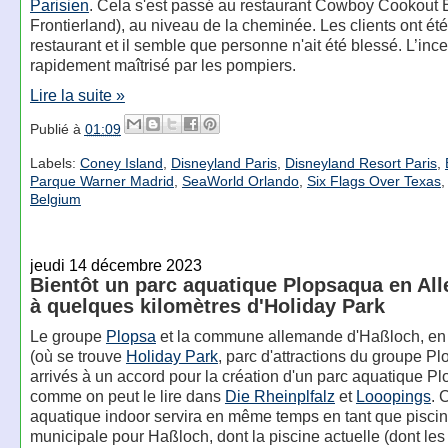
Parisien
. Cela s'est passé au restaurant Cowboy Cookout 
Frontierland), au niveau de la cheminée. Les clients ont é
restaurant et il semble que personne n'ait été blessé. L’inc
rapidement maîtrisé par les pompiers.
Lire la suite »
Publié à
01:09
Labels:
Coney Island
,
Disneyland Paris
,
Disneyland Resort Paris
,
Parque Warner Madrid
,
SeaWorld Orlando
,
Six Flags Over Texas
Belgium
jeudi 14 décembre 2023
Bientôt un parc aquatique Plopsaqua en Al
à quelques kilomètres d'Holiday Park
Le groupe
Plopsa
et la commune allemande d'Haßloch, en
(où se trouve
Holiday Park
, parc d'attractions du groupe Pl
arrivés à un accord pour la création d'un parc aquatique P
comme on peut le lire dans
Die Rheinplfalz
et
Looopings
. 
aquatique indoor servira en même temps en tant que pisci
municipale pour Haßloch, dont la piscine actuelle (dont les