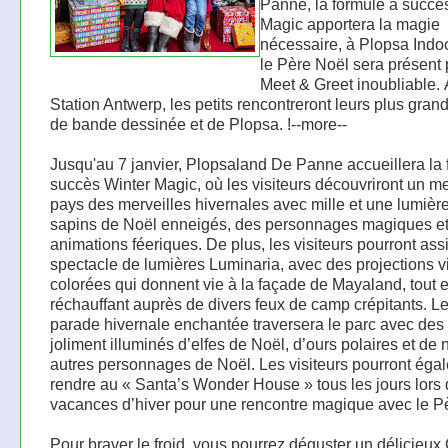
Panne, la formule à succè
Magic apportera la magie
nécessaire, à Plopsa Indo
le Père Noël sera présent
Meet & Greet inoubliable.
Station Antwerp, les petits rencontreront leurs plus gran
de bande dessinée et de Plopsa. !--more--
Jusqu'au 7 janvier, Plopsaland De Panne accueillera la 
succès Winter Magic, où les visiteurs découvriront un me
pays des merveilles hivernales avec mille et une lumièr
sapins de Noël enneigés, des personnages magiques e
animations féeriques. De plus, les visiteurs pourront ass
spectacle de lumières Luminaria, avec des projections 
colorées qui donnent vie à la façade de Mayaland, tout 
réchauffant auprès de divers feux de camp crépitants. Le 
parade hivernale enchantée traversera le parc avec de
joliment illuminés d’elfes de Noël, d’ours polaires et d
autres personnages de Noël. Les visiteurs pourront éga
rendre au « Santa’s Wonder House » tous les jours lors
vacances d’hiver pour une rencontre magique avec le P
Pour braver le froid, vous pourrez déguster un délicieu