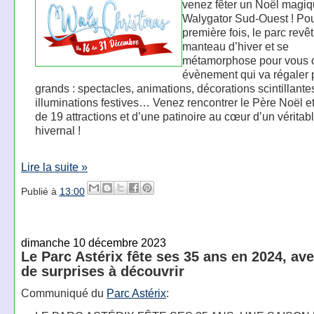
venez fêter un Noël magiq
Walygator Sud-Ouest ! Pou
première fois, le parc revê
manteau d’hiver et se
métamorphose pour vous of
évènement qui va régaler p
grands : spectacles, animations, décorations scintillante
illuminations festives… Venez rencontrer le Père Noël et
de 19 attractions et d’une patinoire au cœur d’un véritab
hivernal !
Lire la suite »
Publié à
13:00
dimanche 10 décembre 2023
Le Parc Astérix fête ses 35 ans en 2024, ave
de surprises à découvrir
Communiqué du
Parc Astérix
: