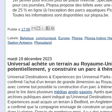
1er janvier pour encore plus de plaisir hivernal. Spécia
pour ces journées, Plopsa propose des billets avec une 
de 25 % en ligne (à l'exception des parcs aquatiques Pl
Toutes les informations sont disponibles sur plopsa.be.
Publié à
17:05
Labels:
Belgique
,
communiqué
,
Europe
,
Plopsa
,
Plopsa Indoor Ha
Station Antwerp
,
Plopsaland
mardi 19 décembre 2023
Universal achète un terrain au Royaume-Uni
potentiellement, y construire un parc à thè
Universal Destinations & Experiences (ex Universal Parks 
confirmé l'achat d'un terrain de grande dimension au Roy
avec comme but possible la construction d'un parc à thèm
peut le lire dans plusieurs
médias
anglo
-
saxons
. Après que
archives publiques aient indiqué qu'Universal Destinations
Experiences avait acquis un terrain à Bedford, en Angleterr
a confirmé que la compagnie envisage de construire un pa
dans la région. Depuis de nombreux mois, il y a des rumeur