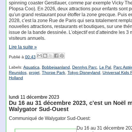
spinning coaster Gerstlauer, comme par exemple Vicky Th
Plopsa Coo). En 2026, deux attractions pour enfants sont p
qu'un grand restaurant pour étoffer la zone grecque. Puis e
2028, c'est la zone Rue de Paris qui sera totalement rempl
nouvelles attractions, restaurants et boutiques, sur une th
issue de la bande dessinée. L'objectif est d'atteindre les 3 
visiteurs annuels.
Lire la suite »
Publié à
00:43
Labels:
Aquatica
,
Bobbejaanland
,
Dennlys Parc
,
Le Pal
,
Parc Astér
Reunidos
,
projet
,
Thorpe Park
,
Tokyo Disneyland
,
Universal Kids 
Holland
lundi 11 décembre 2023
Du 16 au 31 décembre 2023, c'est un Noël 
Walygator Sud-Ouest
Communiqué de Walygator Sud-Ouest:
Du 16 au 31 décembre 20