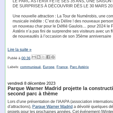
LE PARC ASTÉRIX FÊTE SES 35 ANS, UNE SAISON
DE SURPRISES À DÉCOUVRIR DÈS LE 30 MARS 20
Une nouvelle attraction : La Tour de Numérobis, une co
musicale inédite : C’est du Délire ! des nouveaux perso
un nouveau char pour le Défilé Gaulois… pour 2024 le 
Astérix n’a pas fini de surprendre ses visiteurs avec un f
de nouveautés à l’occasion de son 35ème anniversaire
Lire la suite »
Publié à
00:36
Labels:
communiqué
,
Europe
,
France
,
Parc Astérix
vendredi 8 décembre 2023
Parque Warner Madrid projette la construct
second parc à thème
Lors d'une présentation de l'IAAPA (association internation
d'attractions),
Parque Warner Madrid
a dévoilé quelques dét
projets pour les prochaines années. Cet événement (Winte