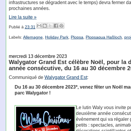
infrastructures se dégradent avec le temps) devra fermer d
prochaines années.
Lire la suite »
Publié à
23:31
Labels:
Allemagne
,
Holiday Park
,
Plopsa
,
Plopsaqua Haßloch
,
pro
mercredi 13 décembre 2023
Walygator Grand Est célèbre Noël, pour la
année consécutive, du 16 au 30 décembre 
Communiqué de
Walygator Grand Est
:
Du 16 au 30 décembre 2023*, venez fêter un Noël m
parc Walygator !
Le lutin Waly vous invite p
deuxième année consécut
évènement qui va régaler 
petits : spectacles, animat
décorations scintillantes et