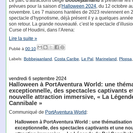
prévues pour la saison d'
Halloween 2024
, du 12 octobre a
novembre. Les 7 maisons hantées de 2023 reviennent en 
spectacle d'hypnotisme, déjà présent il y a quelques années
son retour. La grande nouveauté. c'est le spectacle d'illus
Curse of Houdini, dans l'Arena:
Lire la suite »
Publié à
00:10
Labels:
Bobbejaanland
,
Costa Caribe
,
Le Pal
,
Marineland
,
Plopsa
vendredi 6 septembre 2024
Halloween à PortAventura World: une théma
exceptionnelle, des spectacles captivants e
nouvelle attraction immersive, « La Légend
Cannibale »
Communiqué de
PortAventura World
:
Halloween à PortAventura World : une thématisation
exceptionnelle, des spectacles captivants et une nou