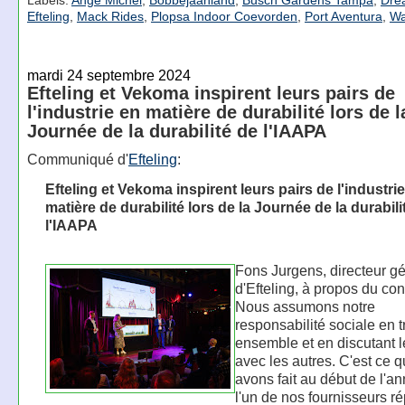
Efteling
,
Mack Rides
,
Plopsa Indoor Coevorden
,
Port Aventura
,
Wa
mardi 24 septembre 2024
Efteling et Vekoma inspirent leurs pairs de
l'industrie en matière de durabilité lors de l
Journée de la durabilité de l'IAAPA
Communiqué d'
Efteling
:
Efteling et Vekoma inspirent leurs pairs de l'industri
matière de durabilité lors de la Journée de la durabili
l'IAAPA
Fons Jurgens, directeur g
d'Efteling, à propos du con
Nous assumons notre
responsabilité sociale en t
ensemble et en discutant 
avec les autres. C'est ce 
avons fait au début de l'a
l'un de nos fournisseurs ré