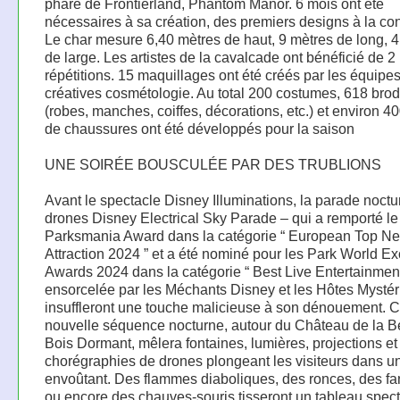
phare de Frontierland, Phantom Manor. 6 mois ont été
nécessaires à sa création, des premiers designs à la con
Le char mesure 6,40 mètres de haut, 9 mètres de long, 
de large. Les artistes de la cavalcade ont bénéficié de 2
répétitions. 15 maquillages ont été créés par les équipe
créatives cosmétologie. Au total 200 costumes, 618 brod
(robes, manches, coiffes, décorations, etc.) et environ 4
de chaussures ont été développés pour la saison
UNE SOIRÉE BOUSCULÉE PAR DES TRUBLIONS
Avant le spectacle Disney Illuminations, la parade noct
drones Disney Electrical Sky Parade – qui a remporté le
Parksmania Award dans la catégorie “ European Top N
Attraction 2024 ” et a été nominé pour les Park World E
Awards 2024 dans la catégorie “ Best Live Entertainment
ensorcelée par les Méchants Disney et les Hôtes Mystér
insuffleront une touche malicieuse à son dénouement. C
nouvelle séquence nocturne, autour du Château de la B
Bois Dormant, mêlera fontaines, lumières, projections et
chorégraphies de drones plongeant les visiteurs dans u
envoûtant. Des flammes diaboliques, des ronces, des f
ou encore des chauves-souris tisseront un tableau spect