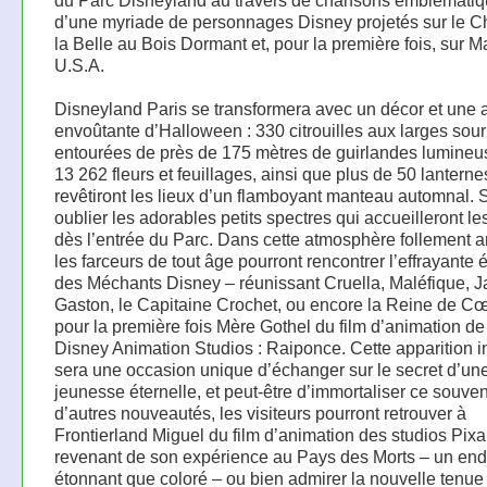
du Parc Disneyland au travers de chansons emblématiq
d’une myriade de personnages Disney projetés sur le C
la Belle au Bois Dormant et, pour la première fois, sur Ma
U.S.A.
Disneyland Paris se transformera avec un décor et une
envoûtante d’Halloween : 330 citrouilles aux larges sour
entourées de près de 175 mètres de guirlandes lumineu
13 262 fleurs et feuillages, ainsi que plus de 50 lanterne
revêtiront les lieux d’un flamboyant manteau automnal.
oublier les adorables petits spectres qui accueilleront les
dès l’entrée du Parc. Dans cette atmosphère follement 
les farceurs de tout âge pourront rencontrer l’effrayante 
des Méchants Disney – réunissant Cruella, Maléfique, Ja
Gaston, le Capitaine Crochet, ou encore la Reine de Cœ
pour la première fois Mère Gothel du film d’animation de
Disney Animation Studios : Raiponce. Cette apparition i
sera une occasion unique d’échanger sur le secret d’un
jeunesse éternelle, et peut-être d’immortaliser ce souven
d’autres nouveautés, les visiteurs pourront retrouver à
Frontierland Miguel du film d’animation des studios Pixa
revenant de son expérience au Pays des Morts – un endr
étonnant que coloré – ou bien admirer la nouvelle tenue