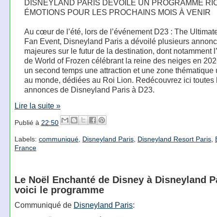
DISNEYLAND PARIS DÉVOILE UN PROGRAMME RI
ÉMOTIONS POUR LES PROCHAINS MOIS À VENIR
Au cœur de l’été, lors de l’événement D23 : The Ultimat
Fan Event, Disneyland Paris a dévoilé plusieurs annon
majeures sur le futur de la destination, dont notamment l
de World of Frozen célébrant la reine des neiges en 202
un second temps une attraction et une zone thématique
au monde, dédiées au Roi Lion. Redécouvrez ici toutes 
annonces de Disneyland Paris à D23.
Lire la suite »
Publié à
22:50
Labels:
communiqué
,
Disneyland Paris
,
Disneyland Resort Paris
,
France
Le Noël Enchanté de Disney à Disneyland Pa
voici le programme
Communiqué de
Disneyland Paris
: