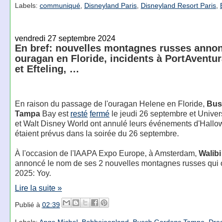
Labels:
communiqué
,
Disneyland Paris
,
Disneyland Resort Paris
,
vendredi 27 septembre 2024
En bref: nouvelles montagnes russes anno
ouragan en Floride, incidents à PortAventu
et Efteling, …
En raison du passage de l'ouragan Helene en Floride,
Bus
Tampa
Bay est
resté
fermé
le jeudi 26 septembre et Univer
et Walt Disney World ont annulé leurs événements d'Hallo
étaient prévus dans la soirée du 26 septembre.
À l'occasion de l'IAAPA Expo Europe, à Amsterdam,
Walibi
annoncé le nom de ses 2 nouvelles montagnes russes qui o
2025: Yoy.
Lire la suite »
Publié à
02:39
Labels:
Ange Michel
,
Bobbejaanland
,
Busch Gardens Tampa
,
Dre