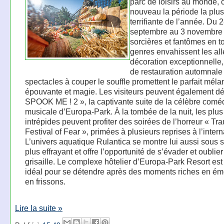
parc de loisirs au monde, 
nouveau la période la plus
terrifiante de l’année. Du 
septembre au 3 novembre
sorcières et fantômes en t
genres envahissent les al
décoration exceptionnelle,
de restauration automnale
spectacles à couper le souffle promettent le parfait méla
épouvante et magie. Les visiteurs peuvent également dé
SPOOK ME ! 2 », la captivante suite de la célèbre comé
musicale d’Europa-Park. À la tombée de la nuit, les plus
intrépides peuvent profiter des soirées de l’horreur « Tr
Festival of Fear », primées à plusieurs reprises à l’intern
L’univers aquatique Rulantica se montre lui aussi sous s
plus effrayant et offre l’opportunité de s’évader et oublier
grisaille. Le complexe hôtelier d’Europa-Park Resort est 
idéal pour se détendre après des moments riches en ém
en frissons.
Lire la suite »