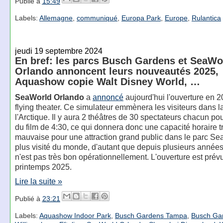
Publié à
15:49
Labels:
Allemagne
,
communiqué
,
Europa Park
,
Europe
,
Rulantica
jeudi 19 septembre 2024
En bref: les parcs Busch Gardens et SeaWo
Orlando annoncent leurs nouveautés 2025,
Aquashow copie Walt Disney World, …
SeaWorld Orlando
a
annoncé
aujourd'hui l'ouverture en 2
flying theater. Ce simulateur emmènera les visiteurs dans 
l'Arctique. Il y aura 2 théâtres de 30 spectateurs chacun p
du film de 4:30, ce qui donnera donc une capacité horaire t
mauvaise pour une attraction grand public dans le parc Se
plus visité du monde, d'autant que depuis plusieurs années
n'est pas très bon opérationnellement. L'ouverture est prév
printemps 2025.
Lire la suite »
Publié à
23:21
Labels:
Aquashow Indoor Park
,
Busch Gardens Tampa
,
Busch Ga