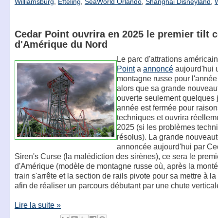
Williamsburg
,
Efteling
,
SeaWorld Orlando
,
Shanghai Disneyland
,
Cedar Point ouvrira en 2025 le premier tilt 
d'Amérique du Nord
Le parc d'attrations américai
Point
a
annoncé
aujourd'hui 
montagne russe pour l'année
alors que sa grande nouveau
ouverte seulement quelques j
année est fermée pour raison
techniques et ouvrira réellem
2025 (si les problèmes techn
résolus). La grande nouveau
annoncée aujourd'hui par Ced
Siren's Curse (la malédiction des sirènes), ce sera le premie
d'Amérique (modèle de montagne russe où, après la montée 
train s'arrête et la section de rails pivote pour sa mettre à la
afin de réaliser un parcours débutant par une chute vertical
Lire la suite »