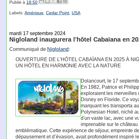
Publié à
18:50
Labels:
Amérique
,
Cedar Point
,
USA
mardi 17 septembre 2024
Nigloland inaugurera l'hôtel Cabaïana en 2
Communiqué de
Nigloland
:
OUVERTURE DE L'HÔTEL CABAÏANA EN 2025 À NI
UN HÔTEL EN HARMONIE AVEC LA NATURE
Dolancourt, le 17 septemb
En 1982, Patrice et Philip
exploraient les merveilles
Disney en Floride. Ce vo
marquant les transporta a
Polynesian Hotel, niché a
d'un vaste lac, avec une v
imprenable sur le château
emblématique. Cette expérience de séjour, empreinte d
dépaysement et d’évasion, avait profondément inspiré l