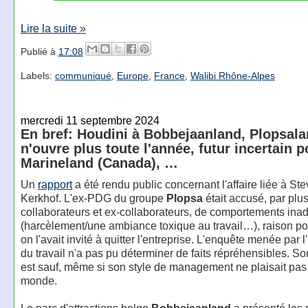
Lire la suite »
Publié à
17:08
Labels:
communiqué
,
Europe
,
France
,
Walibi Rhône-Alpes
mercredi 11 septembre 2024
En bref: Houdini à Bobbejaanland, Plopsal
n'ouvre plus toute l'année, futur incertain p
Marineland (Canada), …
Un
rapport
a été rendu public concernant l'affaire liée à St
Kerkhof. L'ex-PDG du groupe
Plopsa
était accusé, par plu
collaborateurs et ex-collaborateurs, de comportements ina
(harcèlement/une ambiance toxique au travail…), raison po
on l'avait invité à quitter l'entreprise. L'enquête menée par l
du travail n'a pas pu déterminer de faits répréhensibles. S
est sauf, même si son style de management ne plaisait pas 
monde.
Le parc d'attractions belge
Bobbejaanland
a présenté les