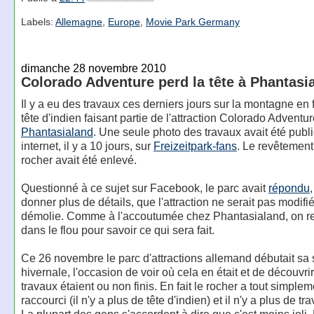
Labels:
Allemagne
,
Europe
,
Movie Park Germany
dimanche 28 novembre 2010
Colorado Adventure perd la tête à Phantasi
Il y a eu des travaux ces derniers jours sur la montagne en
tête d'indien faisant partie de l'attraction Colorado Adventur
Phantasialand
. Une seule photo des travaux avait été publ
internet, il y a 10 jours, sur
Freizeitpark-fans
. Le revêtement
rocher avait été enlevé.
Questionné à ce sujet sur Facebook, le parc avait
répondu
donner plus de détails, que l'attraction ne serait pas modifié
démolie. Comme à l'accoutumée chez Phantasialand, on re
dans le flou pour savoir ce qui sera fait.
Ce 26 novembre le parc d'attractions allemand débutait sa
hivernale, l'occasion de voir où cela en était et de découvrir
travaux étaient ou non finis. En fait le rocher a tout simplem
raccourci (il n'y a plus de tête d'indien) et il n'y a plus de t
La plupart des gens s'accordent à dire que c'est moins joli.