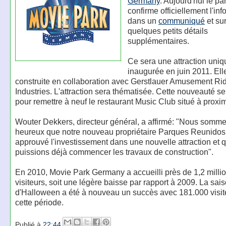
Germany
. Aujourd'hui le p
confirme officiellement l'in
dans un
communiqué
et su
quelques petits détails
supplémentaires.
Ce sera une attraction uniq
inaugurée en juin 2011. Ell
construite en collaboration avec Gerstlauer Amusement Ri
Industries. L'attraction sera thématisée. Cette nouveauté se
pour remettre à neuf le restaurant Music Club situé à proxim
Wouter Dekkers, directeur général, a affirmé: "Nous somme
heureux que notre nouveau propriétaire Parques Reunidos 
approuvé l'investissement dans une nouvelle attraction et 
puissions déjà commencer les travaux de construction".
En 2010, Movie Park Germany a accueilli près de 1,2 milli
visiteurs, soit une légère baisse par rapport à 2009. La sai
d'Halloween a été à nouveau un succès avec 181.000 visit
cette période.
Publié à
22:44