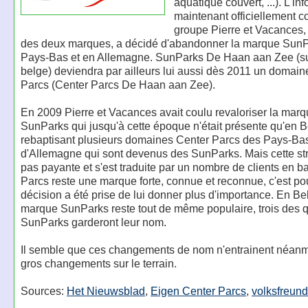
aquatique couvert, ...). L'in
maintenant officiellement c
groupe Pierre et Vacances, 
des deux marques, a décidé d'abandonner la marque Sun
Pays-Bas et en Allemagne. SunParks De Haan aan Zee (su
belge) deviendra par ailleurs lui aussi dès 2011 un domain
Parcs (Center Parcs De Haan aan Zee).
En 2009 Pierre et Vacances avait coulu revaloriser la mar
SunParks qui jusqu'à cette époque n'était présente qu'en B
rebaptisant plusieurs domaines Center Parcs des Pays-Bas
d'Allemagne qui sont devenus des SunParks. Mais cette str
pas payante et s'est traduite par un nombre de clients en b
Parcs reste une marque forte, connue et reconnue, c'est po
décision a été prise de lui donner plus d'importance. En Be
marque SunParks reste tout de même populaire, trois des 
SunParks garderont leur nom.
Il semble que ces changements de nom n'entrainent néan
gros changements sur le terrain.
Sources:
Het Nieuwsblad
,
Eigen Center Parcs
,
volksfreund