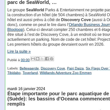
parc de SeaWorld, …
Le groupe
SeaWorld
Parks & Entertainment ne projette p
la construction d'un hôtel (de 504 chambres) à SeaWorld O
hôtel est aussi prévu à côté de
Discovery Cove
(aussi à O
donc), comme on peut le lire dans l'
Orlando Business Jour
Blooloop
). Celui-ci devrait compter 250 chambres et 6 étage
être situé à l'est de Discovery Cove, à un endroit où se tro
actuellement un parking. Nom de code de cet hôtel: Projec
Les premiers hôtels du groupe devraient ouvrir en 2026.
Lire la suite »
Publié à
00:00
Labels:
Bellewaerde
,
Discovery Cove
,
Pairi Daiza
,
Six Flags Over
Tibidabo
,
Toverland
,
Wildlands Adventure Zoo Emmen
mardi 16 janvier 2024
Étape importante pour le parc aquatique de
(Suède): les bassins d'Oceana commencent 
remplis