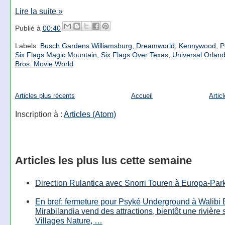
Lire la suite »
Publié à
00:40
Labels:
Busch Gardens Williamsburg
,
Dreamworld
,
Kennywood
,
P
Six Flags Magic Mountain
,
Six Flags Over Texas
,
Universal Orlan
Bros. Movie World
Articles plus récents
Accueil
Artic
Inscription à :
Articles (Atom)
Articles les plus lus cette semaine
Direction Rulantica avec Snorri Touren à Europa-Par
En bref: fermeture pour Psyké Underground à Walibi 
Mirabilandia vend des attractions, bientôt une rivière
Villages Nature, …