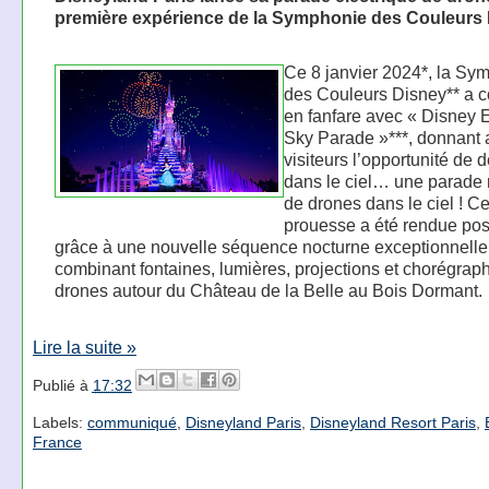
première expérience de la Symphonie des Couleurs
Ce 8 janvier 2024*, la Sy
des Couleurs Disney** a
en fanfare avec « Disney E
Sky Parade »***, donnant 
visiteurs l’opportunité de 
dans le ciel… une parade 
de drones dans le ciel ! Ce
prouesse a été rendue pos
grâce à une nouvelle séquence nocturne exceptionnelle
combinant fontaines, lumières, projections et chorégrap
drones autour du Château de la Belle au Bois Dormant.
Lire la suite »
Publié à
17:32
Labels:
communiqué
,
Disneyland Paris
,
Disneyland Resort Paris
,
France