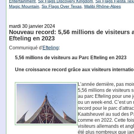
Entertainment
,
Six Flags Discovery Kingdom
,
Six Flags Fiesta Te
Magic Mountain
,
Six Flags Over Texas
,
Walibi Rhône-Alpes
mardi 30 janvier 2024
Nouveau record: 5,56 millions de visiteurs 
Efteling en 2023
Communiqué d'
Efteling
:
5,56 millions de visiteurs au Parc Efteling en 2023
Une croissance record grâce aux visiteurs internati
L’année dernière, pas moi
5,56 millions de visiteurs 
au parc Efteling pour une 
ou un week-end. C’est un
record pour le parc d'attra
Kaatsheuvel au sud des P
comme en 2022. Cette fois-
visiteurs allemands et angl
été plus nombreux que jam