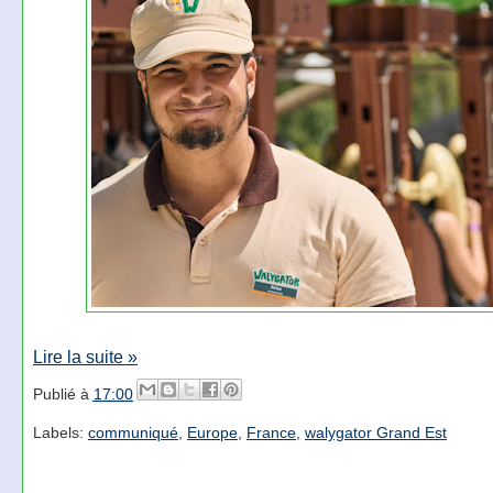
Lire la suite »
Publié à
17:00
Labels:
communiqué
,
Europe
,
France
,
walygator Grand Est