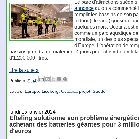
Le parc d'attractions suédois
annonce
qu'on a commencé l
remplir les bassins de son p
indoor (Oceana) qui sera ina
quelques mois. Oceana est p
comme un parc aquatique de
mondiale, un des plus specta
d'Europe. L'opération de rem
bassins prendra normalement 4 jours pour atteindre un tota
d'1.200.000 litres.
Lire la suite »
Publié à
21:40
Labels:
Europe
,
Liseberg
,
Oceana
,
projet
,
Suède
lundi 15 janvier 2024
Efteling solutionne son problème énergétiq
achetant des batteries géantes pour 3 milli
d'euros