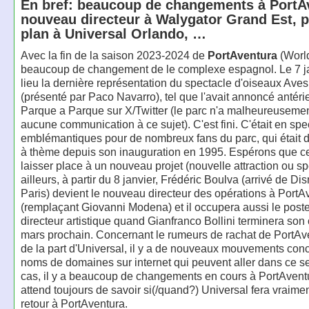
En bref: beaucoup de changements à PortA
nouveau directeur à Walygator Grand Est, p
plan à Universal Orlando, …
Avec la fin de la saison 2023-2024 de
PortAventura
(World)
beaucoup de changement de le complexe espagnol. Le 7 ja
lieu la dernière représentation du spectacle d'oiseaux Aves
(présenté par Paco Navarro), tel que l'avait annoncé antér
Parque a Parque sur X/Twitter (le parc n'a malheureusement
aucune communication à ce sujet). C'est fini. C'était en spe
emblémantiques pour de nombreux fans du parc, qui était d
à thème depuis son inauguration en 1995. Espérons que ce
laisser place à un nouveau projet (nouvelle attraction ou sp
ailleurs, à partir du 8 janvier, Frédéric Boulva (arrivé de D
Paris) devient le nouveau directeur des opérations à PortA
(remplaçant Giovanni Modena) et il occupera aussi le post
directeur artistique quand Gianfranco Bollini terminera son 
mars prochain. Concernant le rumeurs de rachat de PortAv
de la part d'Universal, il y a de nouveaux mouvements con
noms de domaines sur internet qui peuvent aller dans ce se
cas, il y a beaucoup de changements en cours à PortAvent
attend toujours de savoir si(/quand?) Universal fera vraime
retour à PortAventura.