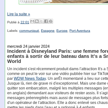
Lire la suite »
Publié à
22:01
Labels:
communiqué
,
Espagne
,
Europe
,
Port Aventura
mercredi 24 janvier 2024
Incident à Disneyland Paris: une femme for
enfants à sortir de leur bateau dans It's a S
World
Un incident s'est récemment produit dams l'attraction It's a
comme on peut le voir sur une vidéo publiée hier sur TikTok
par
WDW News Today
. Un arrÊt momentané a lieu sur cette
Jusque là, rien de grave ni d'exceptionnel. Mais une dame
quitter son embarcation, malgré les multiples messages (en
en anglais) demandant aux visiteurs de rester assis. Il s'agi
messages préenregitrés mais aussi de messages plus forts 
d'un opérateur de l'attraction. Elle a donc enlevé ses chau
mettre les pieds dans l'eau et a ordonné à 4 enfants