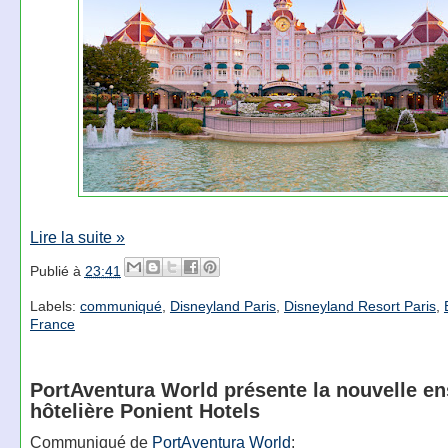
Lire la suite »
Publié à
23:41
Labels:
communiqué
,
Disneyland Paris
,
Disneyland Resort Paris
,
France
PortAventura World présente la nouvelle e
hôtelière Ponient Hotels
Communiqué de
PortAventura World
: