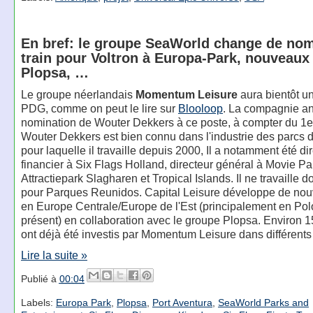
En bref: le groupe SeaWorld change de nom
train pour Voltron à Europa-Park, nouveaux
Plopsa, …
Le groupe néerlandais
Momentum Leisure
aura bientôt u
PDG, comme on peut le lire sur
Blooloop
. La compagnie a
nomination de Wouter Dekkers à ce poste, à compter du 1er 
Wouter Dekkers est bien connu dans l'industrie des parcs de
pour laquelle il travaille depuis 2000, Il a notamment été di
financier à Six Flags Holland, directeur général à Movie P
Attractiepark Slagharen et Tropical Islands. Il ne travaille d
pour Parques Reunidos. Capital Leisure développe de no
en Europe Centrale/Europe de l'Est (principalement en Pol
présent) en collaboration avec le groupe Plopsa. Environ 1
ont déjà été investis par Momentum Leisure dans différents 
Lire la suite »
Publié à
00:04
Labels:
Europa Park
,
Plopsa
,
Port Aventura
,
SeaWorld Parks and