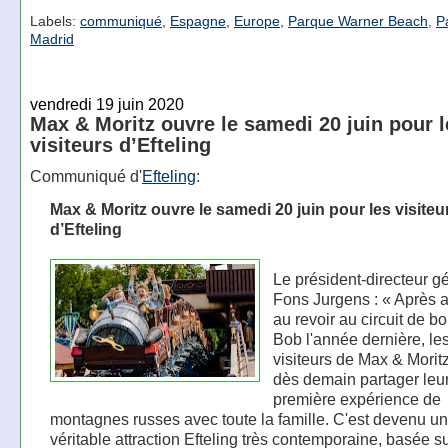
Labels:
communiqué
,
Espagne
,
Europe
,
Parque Warner Beach
,
P
Madrid
vendredi 19 juin 2020
Max & Moritz ouvre le samedi 20 juin pour l
visiteurs d’Efteling
Communiqué d'
Efteling
:
Max & Moritz ouvre le samedi 20 juin pour les visiteu
d’Efteling
Le président-directeur g
Fons Jurgens : « Après av
au revoir au circuit de b
Bob l'année dernière, le
visiteurs de Max & Morit
dès demain partager leu
première expérience de
montagnes russes avec toute la famille. C'est devenu u
véritable attraction Efteling très contemporaine, basée su