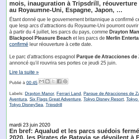
mois, inauguration à Tripsdrill, réouverture
au Royaumne-Uni, Espagne, Japon, …
Étant donné que le gouvernement britannique a confirmé c
que lesp arcs d'attractions du Royaume-Uni pourront ouvri
à partir du 4 juillet, les parcs du pays, comme
Drayton Man
Blackpool Pleasure Beach
et les parcs de
Merlin Entert
confirmé
leur réouverture à cette date.
Le parc d'attractions espagnol
Parque de Atracciones de
annoncé qu'il rouvrira ses portes ce jeudi 25 juin.
Lire la suite »
Publié à
00:45
Labels:
Drayton Manor
,
Ferrari Land
,
Parque de Atracciones de 
Aventura
,
Six Flags Great Adventure
,
Tokyo Disney Resort
,
Tokyo
Tokyo DisneySea
,
Tripsdrill
mardi 23 juin 2020
En bref: Aqualud et les parcs suédois ferm
2020, les Pirates de Batavia se dévoilent à 