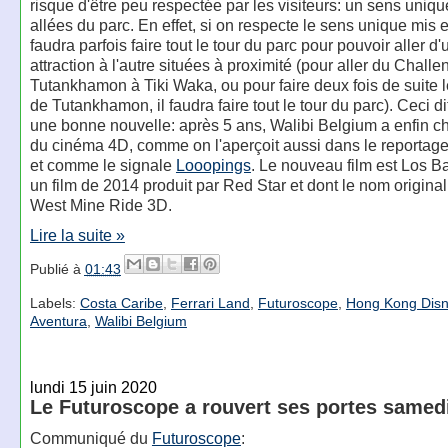
risque d'être peu respectée par les visiteurs: un sens uniq
allées du parc. En effet, si on respecte le sens unique mis e
faudra parfois faire tout le tour du parc pour pouvoir aller d
attraction à l'autre situées à proximité (pour aller du Chall
Tutankhamon à Tiki Waka, ou pour faire deux fois de suite 
de Tutankhamon, il faudra faire tout le tour du parc). Ceci dit
une bonne nouvelle: après 5 ans, Walibi Belgium a enfin ch
du cinéma 4D, comme on l'aperçoit aussi dans le reportag
et comme le signale
Looopings
. Le nouveau film est Los B
un film de 2014 produit par Red Star et dont le nom original
West Mine Ride 3D.
Lire la suite »
Publié à
01:43
Labels:
Costa Caribe
,
Ferrari Land
,
Futuroscope
,
Hong Kong Disn
Aventura
,
Walibi Belgium
lundi 15 juin 2020
Le Futuroscope a rouvert ses portes samedi
Communiqué du
Futuroscope
: