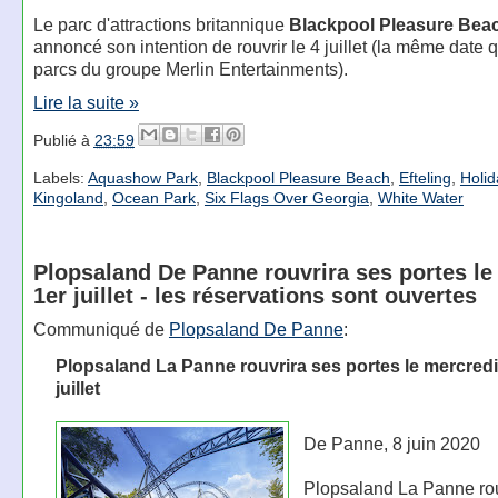
Le parc d'attractions britannique
Blackpool Pleasure Bea
annoncé son intention de rouvrir le 4 juillet (la même date 
parcs du groupe Merlin Entertainments).
Lire la suite »
Publié à
23:59
Labels:
Aquashow Park
,
Blackpool Pleasure Beach
,
Efteling
,
Holid
Kingoland
,
Ocean Park
,
Six Flags Over Georgia
,
White Water
Plopsaland De Panne rouvrira ses portes le
1er juillet - les réservations sont ouvertes
Communiqué de
Plopsaland De Panne
:
Plopsaland La Panne rouvrira ses portes le mercredi
juillet
De Panne, 8 juin 2020
Plopsaland La Panne rou