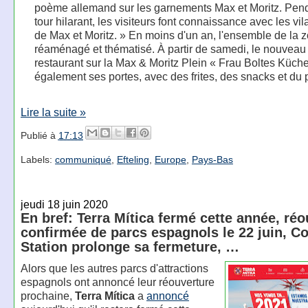
poème allemand sur les garnements Max et Moritz. Pend
tour hilarant, les visiteurs font connaissance avec les vil
de Max et Moritz. » En moins d'un an, l'ensemble de la z
réaménagé et thématisé. À partir de samedi, le nouveau
restaurant sur la Max & Moritz Plein « Frau Boltes Küche
également ses portes, avec des frites, des snacks et du 
Lire la suite »
Publié à
17:13
Labels:
communiqué
,
Efteling
,
Europe
,
Pays-Bas
jeudi 18 juin 2020
En bref: Terra Mítica fermé cette année, réo
confirmée de parcs espagnols le 22 juin, C
Station prolonge sa fermeture, …
Alors que les autres parcs d'attractions
espagnols ont annoncé leur réouverture
prochaine,
Terra Mítica
a
annoncé