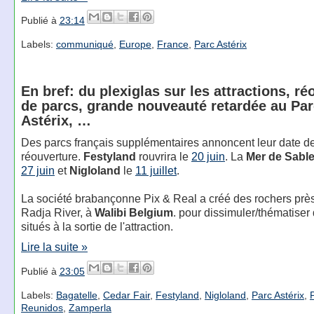
Publié à
23:14
Labels:
communiqué
,
Europe
,
France
,
Parc Astérix
En bref: du plexiglas sur les attractions, ré
de parcs, grande nouveauté retardée au Pa
Astérix, …
Des parcs français supplémentaires annoncent leur date d
réouverture.
Festyland
rouvrira le
20 juin
. La
Mer de Sabl
27 juin
et
Nigloland
le
11 juillet
.
La société brabançonne Pix & Real a créé des rochers près
Radja River, à
Walibi Belgium
. pour dissimuler/thématiser
situés à la sortie de l'attraction.
Lire la suite »
Publié à
23:05
Labels:
Bagatelle
,
Cedar Fair
,
Festyland
,
Nigloland
,
Parc Astérix
,
Reunidos
,
Zamperla