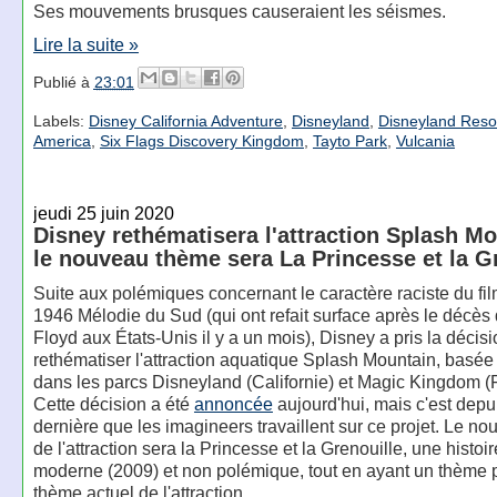
Ses mouvements brusques causeraient les séismes.
Lire la suite »
Publié à
23:01
Labels:
Disney California Adventure
,
Disneyland
,
Disneyland Reso
America
,
Six Flags Discovery Kingdom
,
Tayto Park
,
Vulcania
jeudi 25 juin 2020
Disney rethématisera l'attraction Splash Mo
le nouveau thème sera La Princesse et la G
Suite aux polémiques concernant le caractère raciste du fi
1946 Mélodie du Sud (qui ont refait surface après le décè
Floyd aux États-Unis il y a un mois), Disney a pris la décis
rethématiser l'attraction aquatique Splash Mountain, basée 
dans les parcs Disneyland (Californie) et Magic Kingdom (F
Cette décision a été
annoncée
aujourd'hui, mais c'est depu
dernière que les imagineers travaillent sur ce projet. Le n
de l'attraction sera la Princesse et la Grenouille, une histoi
moderne (2009) et non polémique, tout en ayant un thème 
thème actuel de l'attraction.