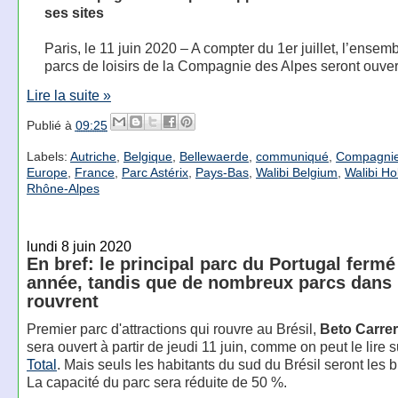
ses sites
Paris, le 11 juin 2020 – A compter du 1er juillet, l’ensem
parcs de loisirs de la Compagnie des Alpes seront ouver
Lire la suite »
Publié à
09:25
Labels:
Autriche
,
Belgique
,
Bellewaerde
,
communiqué
,
Compagnie
Europe
,
France
,
Parc Astérix
,
Pays-Bas
,
Walibi Belgium
,
Walibi Ho
Rhône-Alpes
lundi 8 juin 2020
En bref: le principal parc du Portugal fermé
année, tandis que de nombreux parcs dans
rouvrent
Premier parc d'attractions qui rouvre au Brésil,
Beto Carre
sera ouvert à partir de jeudi 11 juin, comme on peut le lire 
Total
. Mais seuls les habitants du sud du Brésil seront les 
La capacité du parc sera réduite de 50 %.