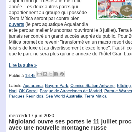
aujourd'hui qu'il restera fermé cette
année. Les deux autres parcs qui
appartiennent au groupe qui possède
Terra Mítica seront par contre bien
ouverts
(le parc aquatique Aqualandia
et le parc animalier Mundomar rouvriront le 3 juillet). Terra 
jamais rencontré un grand succès auprès du public. Pour 2
Mítica promet de revenir "transformé en un macro resort dé
loisirs de luxe et au divertissement d'excellence". Faut-il 
que le parc ne sera plus qu'une annexe de l'hôtel Gran Lux
Lire la suite »
Publié à
18:45
Labels:
Aquarama
,
Bayern Park
,
Comics Station Antwerp
,
Efteling
Hari
,
OK Corral
,
Parque de Atracciones de Madrid
,
Parque Warner
Parques Reunidos
,
Sea World Australia
,
Terra Mítica
mercredi 17 juin 2020
Nigloland ouvre ses portes le 11 juillet pro
avec une nouvelle montagne russe