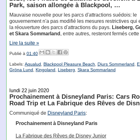
Park, saison allongée à Blackpool, …
Mauvaise nouvelle pour les parcs d'attractions suédois: le
gouvernement n'a pas modifié les mesures restrictives qu
la réouverture des parcs d'attractions du pays.
Liseberg, 
et Skara Sommarland
, entre autres, resteront fermés cett
Lire la suite »
Publié à
01:40
Labels:
Aqualud
,
Blackpool Pleasure Beach
,
Djurs Sommerland
,
E
Gröna Lund
,
Kingoland
,
Liseberg
,
Skara Sommarland
lundi 22 juin 2020
Prochainement à Disneyland Paris: Cars Ro
Road Trip et La Fabrique des Rêves de Disn
Communiqué de
Disneyland Paris
:
Prochainement à Disneyland Paris
La Fabrique des Rêves de Disney Junior