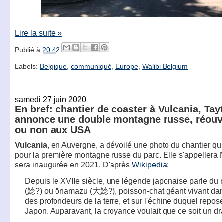
Lire la suite »
Publié à
20:42
Labels:
Belgique
,
communiqué
,
Europe
,
Walibi Belgium
samedi 27 juin 2020
En bref: chantier de coaster à Vulcania, Tay
annonce une double montagne russe, réouv
ou non aux USA
Vulcania
, en Auvergne, a dévoilé une photo du chantier qu
pour la première montagne russe du parc. Elle s'appellera
sera inaugurée en 2021. D'après
Wikipedia
:
Depuis le XVIIe siècle, une légende japonaise parle d
(鯰?) ou ōnamazu (大鯰?), poisson-chat géant vivant dan
des profondeurs de la terre, et sur l'échine duquel repos
Japon. Auparavant, la croyance voulait que ce soit un d