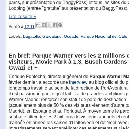
parcs, sur présentation du BaggyPass) et tous les sites du
Looping (entrée "gratuite" sur présentation du BaggyPass).
Lire la suite »
Publié à
12:11
Labels:
Bagatelle
,
Gardaland
,
Océade
,
Parque Nacional del Café
En bref: Parque Warner vers les 2 millions 
visiteurs, Movie Park à 1,3, Busch Gardens
Gwazi et +
Enrique Fontecha, directeur général de
Parque Warner Ma
février dernier, a accordé une
interview
au blog officiel du p
longtemps travaillé au sein de la direction de PortAventura
il est passionné par ce qu'il fait. Il a de grandes ambitions
Warner Madrid: renforcer son statut de parc de destination
(actuellement plus de 50 % des visiteurs viennent d'autre p
Madrid), en Espagne et au Portugal. À moyen terme le par
souhaite atteindre les 2 millions de visiteurs annuels et ren
d'année en année les saison d'Halloween et de Noël avec
investissements servant améliorer ces événements sur le l