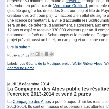
dépenser 30 millions. La mairie a
présenté
le projet ce jeud
décembre en présence de
Véronique Culliford
, présidente
(société qui gère les droits des Schtroumpfs) et fille de Payo
créateur des Schtroumpfs). Un accord a en effet été signé p
une licence permettant à la ville d'accueillir les Schtroumpf
sera un lieu de détente, d'amusement, s'adressera aux enfa
12 ans et espère recevoir 330.000 visiteurs par an. Il comp
notamment la forêt des Schtroumpfs et le monde de Garga
projet prévoit aussi un hôtel, un camping et une zone comm
Lire la suite »
Publié à
04:32
Labels:
Les Géants de la Musique
,
projet
,
Walibi Rhône-Alpes
,
Wi
Zoomarine Roma
jeudi 18 décembre 2014
La Compagnie des Alpes publie les résultat
l'exercice 2013-2014 et vend 2 parcs
La
Compagnie des Alpes
a publié aujourd'hui les résultats 
2013-2014. Ils sont en hausse et supérieurs aux attentes. L’