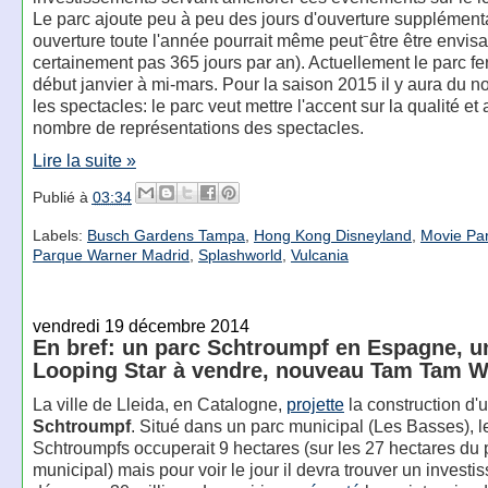
Le parc ajoute peu à peu des jours d'ouverture supplément
ouverture toute l'année pourrait même peut⁻être être envis
certainement pas 365 jours par an). Actuellement le parc f
début janvier à mi-mars. Pour la saison 2015 il y aura du 
les spectacles: le parc veut mettre l'accent sur la qualité e
nombre de représentations des spectacles.
Lire la suite »
Publié à
03:34
Labels:
Busch Gardens Tampa
,
Hong Kong Disneyland
,
Movie Pa
Parque Warner Madrid
,
Splashworld
,
Vulcania
vendredi 19 décembre 2014
En bref: un parc Schtroumpf en Espagne, u
Looping Star à vendre, nouveau Tam Tam Wa
La ville de Lleida, en Catalogne,
projette
la construction d'
Schtroumpf
. Situé dans un parc municipal (Les Basses), l
Schtroumpfs occuperait 9 hectares (sur les 27 hectares du 
municipal) mais pour voir le jour il devra trouver un investis