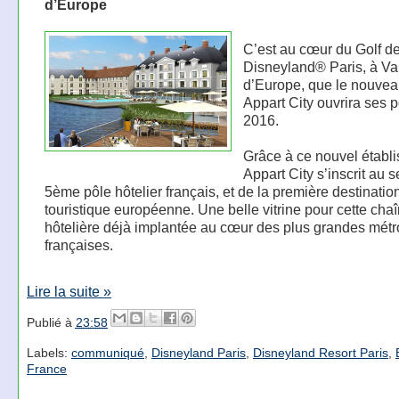
d’Europe
C’est au cœur du Golf d
Disneyland® Paris, à Va
d’Europe, que le nouvea
Appart City ouvrira ses p
2016.
Grâce à ce nouvel établ
Appart City s’inscrit au s
5ème pôle hôtelier français, et de la première destinatio
touristique européenne. Une belle vitrine pour cette cha
hôtelière déjà implantée au cœur des plus grandes mét
françaises.
Lire la suite »
Publié à
23:58
Labels:
communiqué
,
Disneyland Paris
,
Disneyland Resort Paris
,
France