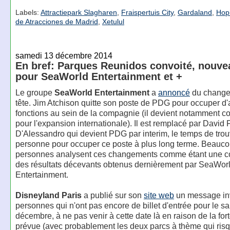
Labels:
Attractiepark Slagharen
,
Fraispertuis City
,
Gardaland
,
Hopi
de Atracciones de Madrid
,
Xetulul
samedi 13 décembre 2014
En bref: Parques Reunidos convoité, nouv
pour SeaWorld Entertainment et +
Le groupe
SeaWorld Entertainment
a
annoncé
du change
tête. Jim Atchison quitte son poste de PDG pour occuper d'
fonctions au sein de la compagnie (il devient notamment co
pour l'expansion internationale). Il est remplacé par David F
D'Alessandro qui devient PDG par interim, le temps de tro
personne pour occuper ce poste à plus long terme. Beauc
personnes analysent ces changements comme étant une 
des résultats décevants obtenus dernièrement par SeaWor
Entertainment.
Disneyland Paris
a publié sur son
site web
un message inv
personnes qui n'ont pas encore de billet d'entrée pour le s
décembre, à ne pas venir à cette date là en raison de la for
prévue (avec probablement les deux parcs à thème qui ris