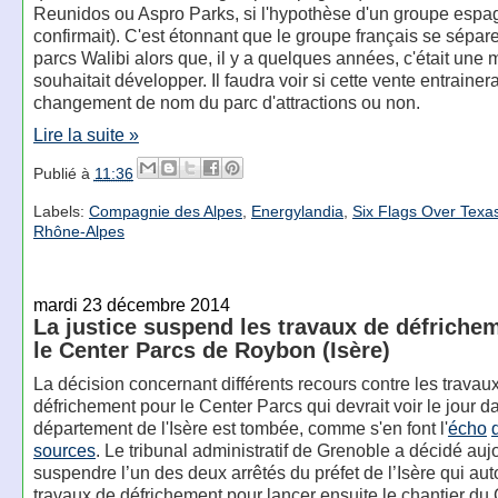
Reunidos ou Aspro Parks, si l'hypothèse d'un groupe espa
confirmait). C'est étonnant que le groupe français se sépar
parcs Walibi alors que, il y a quelques années, c'était une 
souhaitait développer. Il faudra voir si cette vente entrainer
changement de nom du parc d'attractions ou non.
Lire la suite »
Publié à
11:36
Labels:
Compagnie des Alpes
,
Energylandia
,
Six Flags Over Texa
Rhône-Alpes
mardi 23 décembre 2014
La justice suspend les travaux de défriche
le Center Parcs de Roybon (Isère)
La décision concernant différents recours contre les travau
défrichement pour le Center Parcs qui devrait voir le jour d
département de l'Isère est tombée, comme s'en font l'
écho
sources
. Le tribunal administratif de Grenoble a décidé auj
suspendre l’un des deux arrêtés du préfet de l’Isère qui auto
travaux de défrichement pour lancer ensuite le chantier du