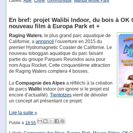
Labels:
Asie
,
Chine
,
communiqué
,
Wanda Movie Park
En bref: projet Walibi Indoor, du bois à OK 
nouveau film à Europa Park et +
Raging Waters
, le plus grand parc aquatique de
Californie, a
annoncé
l'ouverture en 2015 du
premier Hydromagnetic Coaster de Californie. Le
nouveau toboggan aquatique du parc faisant
partie du groupe Parques Reunidos aura pour
nom Aqua Rocket. Cette cinquantième attraction
de Raging Waters comptera 4 bosses.
La
Compagnie des Alpes
a réfléchi à la création
de parcs
Walibi
indoor (on ignore si le projet est
encore d'actualité).
Tientotzes
vient de dévoiler
un concept art présentant ce projet:
Lire la suite »
Publié à
18:55
Labels:
Compagnie des Alpes
,
Europa Park
,
Maurer Söhne
,
OK Co