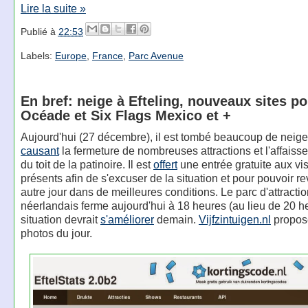
Lire la suite »
Publié à
22:53
Labels:
Europe
,
France
,
Parc Avenue
En bref: neige à Efteling, nouveaux sites po
Océade et Six Flags Mexico et +
Aujourd'hui (27 décembre), il est tombé beaucoup de neig
causant
la fermeture de nombreuses attractions et l'affaisse
du toit de la patinoire. Il est
offert
une entrée gratuite aux vis
présents afin de s'excuser de la situation et pour pouvoir re
autre jour dans de meilleures conditions. Le parc d'attracti
néerlandais ferme aujourd'hui à 18 heures (au lieu de 20 h
situation devrait
s'améliorer
demain.
Vijfzintuigen.nl
propose
photos du jour.