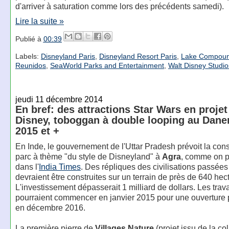
d'arriver à saturation comme lors des précédents samedi).
Lire la suite »
Publié à
00:39
Labels:
Disneyland Paris
,
Disneyland Resort Paris
,
Lake Compou
Reunidos
,
SeaWorld Parks and Entertainment
,
Walt Disney Studio
jeudi 11 décembre 2014
En bref: des attractions Star Wars en projet
Disney, toboggan à double looping au Dan
2015 et +
En Inde, le gouvernement de l'Uttar Pradesh prévoit la cons
parc à thème "du style de Disneyland" à
Agra
, comme on pe
dans l'
India Times
. Des répliques des civilisations passées 
devraient être construites sur un terrain de près de 640 hec
L'investissement dépasserait 1 milliard de dollars. Les trav
pourraient commencer en janvier 2015 pour une ouverture p
en décembre 2016.
La première pierre de
Villages Nature
(projet issu de la co