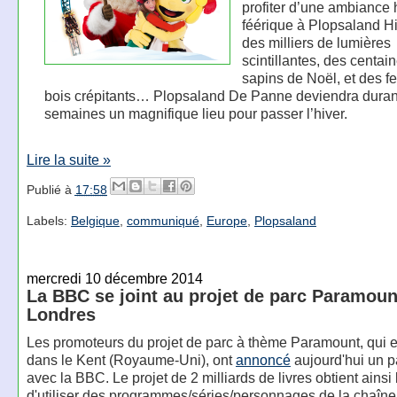
profiter d’une ambiance 
féérique à Plopsaland Hi
des milliers de lumières
scintillantes, des centai
sapins de Noël, et des f
bois crépitants… Plopsaland De Panne deviendra duran
semaines un magnifique lieu pour passer l’hiver.
Lire la suite »
Publié à
17:58
Labels:
Belgique
,
communiqué
,
Europe
,
Plopsaland
mercredi 10 décembre 2014
La BBC se joint au projet de parc Paramoun
Londres
Les promoteurs du projet de parc à thème Paramount, qui e
dans le Kent (Royaume-Uni), ont
annoncé
aujourd'hui un p
avec la BBC. Le projet de 2 milliards de livres obtient ainsi 
d'utiliser des programmes/séries/personnages de la chaîne