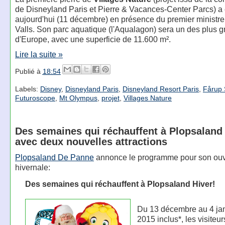
de Disneyland Paris et Pierre & Vacances-Center Parcs) a
aujourd'hui (11 décembre) en présence du premier ministr
Valls. Son parc aquatique (l'Aqualagon) sera un des plus 
d'Europe, avec une superficie de 11.600 m².
Lire la suite »
Publié à
18:54
Labels:
Disney
,
Disneyland Paris
,
Disneyland Resort Paris
,
Fårup
Futuroscope
,
Mt Olympus
,
projet
,
Villages Nature
Des semaines qui réchauffent à Plopsaland 
avec deux nouvelles attractions
Plopsaland De Panne
annonce le programme pour son ouv
hivernale:
Des semaines qui réchauffent à Plopsaland Hiver!
Du 13 décembre au 4 jan
2015 inclus*, les visiteu