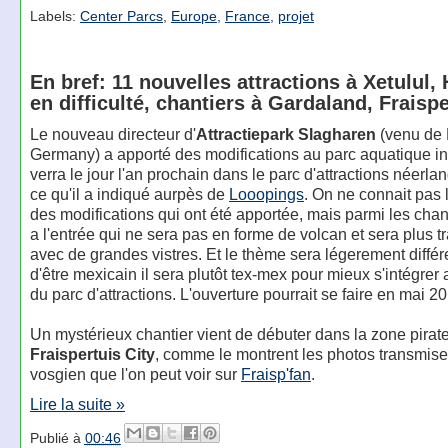
Labels:
Center Parcs
,
Europe
,
France
,
projet
En bref: 11 nouvelles attractions à Xetulul, 
en difficulté, chantiers à Gardaland, Fraispe
Le nouveau directeur d'
Attractiepark Slagharen
(venu de 
Germany) a apporté des modifications au parc aquatique in
verra le jour l'an prochain dans le parc d'attractions néerlan
ce qu'il a indiqué aurpès de
Looopings
. On ne connait pas l
des modifications qui ont été apportée, mais parmi les cha
a l'entrée qui ne sera pas en forme de volcan et sera plus 
avec de grandes vistres. Et le thème sera légerement différe
d'être mexicain il sera plutôt tex-mex pour mieux s'intégrer 
du parc d'attractions. L'ouverture pourrait se faire en mai 2
Un mystérieux chantier vient de débuter dans la zone pirat
Fraispertuis City
, comme le montrent les photos transmise
vosgien que l'on peut voir sur
Fraisp'fan
.
Lire la suite »
Publié à
00:46