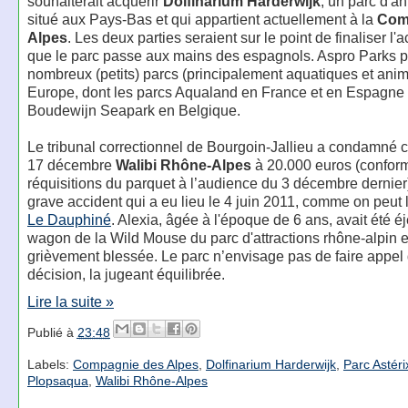
souhaiterait acquérir
Dolfinarium Harderwijk
, un parc d'a
situé aux Pays-Bas et qui appartient actuellement à la
Com
Alpes
. Les deux parties seraient sur le point de finaliser l'
que le parc passe aux mains des espagnols. Aspro Parks 
nombreux (petits) parcs (principalement aquatiques et anim
Europe, dont les parcs Aqualand en France et en Espagne 
Boudewijn Seapark en Belgique.
Le tribunal correctionnel de Bourgoin-Jallieu a condamné 
17 décembre
Walibi Rhône-Alpes
à 20.000 euros (confor
réquisitions du parquet à l’audience du 3 décembre dernier)
grave accident qui a eu lieu le 4 juin 2011, comme on peut l
Le Dauphiné
. Alexia, âgée à l'époque de 6 ans, avait été é
wagon de la Wild Mouse du parc d'attractions rhône-alpin et
grièvement blessée. Le parc n’envisage pas de faire appel 
décision, la jugeant équilibrée.
Lire la suite »
Publié à
23:48
Labels:
Compagnie des Alpes
,
Dolfinarium Harderwijk
,
Parc Astéri
Plopsaqua
,
Walibi Rhône-Alpes