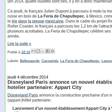
(en 2014, quatre ouistitis sont nés, il y en a donc maintena
Ce jeudi, le français Julien Dupont à parcouru à moto la m
russe en bois de
La Feria de Chapultepec
, à Mexico, co
le
lire
dans
la
presse
mexicaine
. Dans le cadre du projet R
Roller Coaster, le français a parcouru les 1,2 km de l'attract
plusieurs acrobaties. La Feria de Chapultepec célèbre ses 
année.
Lire la suite »
Publié à
18:10
Labels:
Bellewaerde
,
Carowinds
,
La Feria de Chapultepec
,
Lagoo
jeudi 4 décembre 2014
Disneyland Paris annonce un nouvel établi
hotelier partenaire: Appart City
Disneyland Paris
annonce la construction prochaine d'un 
(appart-)hôtel partenaire:
Lancement d’un nouvel établissement Appart City à 