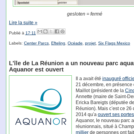
gesloten = fermé
Lire la suite »
Publié à
17:11
Labels:
Center Parcs
,
Efteling
,
Océade
,
projet
,
Six Flags Mexico
L'île de La Réunion a un nouveau parc aqua
Aquanor est ouvert
Il a avait été
inauguré offici
21 décembre, en présence 
Maillot (président de la
Cin
Annette (maire de Saint-Den
Ericka Bareigts (députée d
Réunion). Mais c'est ce 26
2014 qu'a
ouvert ses portes
Aquanor, le nouveau parc 
réunionnais, situé à Champ
millier
de personnes ont fait