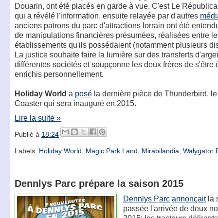
Douarin, ont été placés en garde à vue. C'est Le Républica
qui a révélé l'information, ensuite relayée par d'autres
médi
anciens patrons du parc d'attractions lorrain ont été entend
de manipulations financières présumées, réalisées entre les
établissements qu'ils possédaient (notamment plusieurs di
La justice souhaite faire la lumière sur des transferts d'arge
différentes sociétés et soupçonne les deux frères de s'être
enrichis personnellement.
Holiday World
a
posé
la dernière pièce de Thunderbird, l
Coaster qui sera inauguré en 2015.
Lire la suite »
Publié à
18:24
Labels:
Holiday World
,
Magic Park Land
,
Mirabilandia
,
Walygator 
Dennlys Parc prépare la saison 2015
Dennlys Parc
annonçait
la 
passée l'arrivée de deux n
2015: les tracteurs délirants