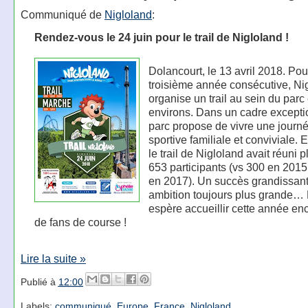
Communiqué de
Nigloland
:
Rendez-vous le 24 juin pour le trail de Nigloland !
Dolancourt, le 13 avril 2018. Pou
troisième année consécutive, Ni
organise un trail au sein du parc
environs. Dans un cadre exceptio
parc propose de vivre une journ
sportive familiale et conviviale. 
le trail de Nigloland avait réuni 
653 participants (vs 300 en 2015
en 2017). Un succès grandissant
ambition toujours plus grande… 
espère accueillir cette année en
de fans de course !
Lire la suite »
Publié à
12:00
Labels:
communiqué
,
Europe
,
France
,
Nigloland