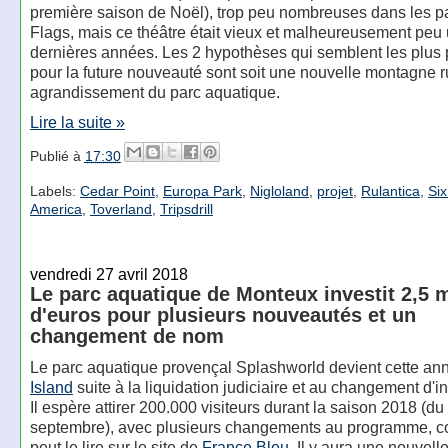
première saison de Noël), trop peu nombreuses dans les p
Flags, mais ce théâtre était vieux et malheureusement peu u
dernières années. Les 2 hypothèses qui semblent les plus
pour la future nouveauté sont soit une nouvelle montagne r
agrandissement du parc aquatique.
Lire la suite »
Publié à
17:30
Labels:
Cedar Point
,
Europa Park
,
Nigloland
,
projet
,
Rulantica
,
Six
America
,
Toverland
,
Tripsdrill
vendredi 27 avril 2018
Le parc aquatique de Monteux investit 2,5 m
d'euros pour plusieurs nouveautés et un
changement de nom
Le parc aquatique provençal Splashworld devient cette a
Island
suite à la liquidation judiciaire et au changement d'i
Il espère attirer 200.000 visiteurs durant la saison 2018 (du 
septembre), avec plusieurs changements au programme, 
peut le lire sur le site de
France Bleu
. Il y aura une nouvell