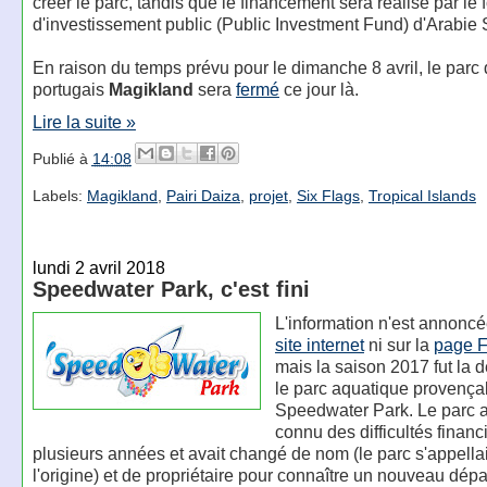
créer le parc, tandis que le financement sera réalisé par le 
d'investissement public (Public Investment Fund) d'Arabie 
En raison du temps prévu pour le dimanche 8 avril, le parc d
portugais
Magikland
sera
fermé
ce jour là.
Lire la suite »
Publié à
14:08
Labels:
Magikland
,
Pairi Daiza
,
projet
,
Six Flags
,
Tropical Islands
lundi 2 avril 2018
Speedwater Park, c'est fini
L'information n'est annoncée
site internet
ni sur la
page 
mais la saison 2017 fut la 
le parc aquatique provença
Speedwater Park. Le parc a
connu des difficultés financi
plusieurs années et avait changé de nom (le parc s'appellai
l'origine) et de propriétaire pour connaître un nouveau dépa