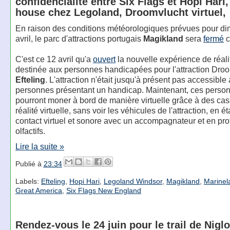
confidencialité entre Six Flags et Hopi Hari
house chez Legoland, Droomvlucht virtuel,
En raison des conditions météorologiques prévues pour d
avril, le parc d'attractions portugais
Magikland
sera
fermé
c
C'est ce 12 avril qu'a
ouvert
la nouvelle expérience de réalit
destinée aux personnes handicapées pour l'attraction Dro
Efteling
. L'attraction n'était jusqu'à présent pas accessible
personnes présentant un handicap. Maintenant, ces perso
pourront moner à bord de manière virtuelle grâce à des ca
réalité virtuelle, sans voir les véhicules de l'attraction, en é
contact virtuel et sonore avec un accompagnateur et en profi
olfactifs.
Lire la suite »
Publié à
23:34
Labels:
Efteling
,
Hopi Hari
,
Legoland Windsor
,
Magikland
,
Marinel
Great America
,
Six Flags New England
Rendez-vous le 24 juin pour le trail de Nigl