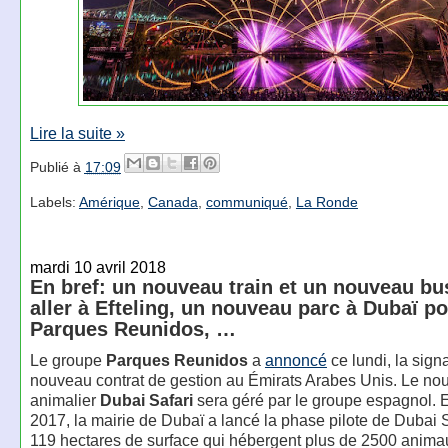
Lire la suite »
Publié à
17:09
Labels:
Amérique
,
Canada
,
communiqué
,
La Ronde
mardi 10 avril 2018
En bref: un nouveau train et un nouveau bu
aller à Efteling, un nouveau parc à Dubaï p
Parques Reunidos, …
Le groupe
Parques Reunidos
a
annoncé
ce lundi, la sign
nouveau contrat de gestion au Émirats Arabes Unis. Le no
animalier
Dubai Safari
sera géré par le groupe espagnol.
2017, la mairie de Dubaï a lancé la phase pilote de Dubai S
119 hectares de surface qui hébergent plus de 2500 anima