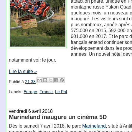
attraction phare, unique en F
montagne russe Yukon Quad
quelques mois, un nouveau p
inauguré. Les visiteurs sont 
plus nombreux, année après
575.000 en 2015, 592.000 en
601.000 en 2017. Et le parc d'
français entend continuer so
développement dans les pro
années. Un nouvel hôtel devr
notamment voir le jour.
Lire la suite »
Publié à
21:38
Labels:
Europe
,
France
,
Le Pal
vendredi 6 avril 2018
Marineland inaugure un cinéma 5D
Dès le samedi 7 avril 2018, le parc
Marineland
, situé à Ant
proposera de vivre une toute nouvelle expérience avec sa 