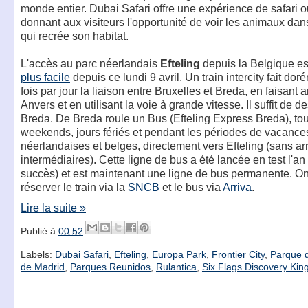
monde entier. Dubai Safari offre une expérience de safari o
donnant aux visiteurs l'opportunité de voir les animaux dan
qui recrée son habitat.
L'accès au parc néerlandais
Efteling
depuis la Belgique e
plus facile
depuis ce lundi 9 avril. Un train intercity fait do
fois par jour la liaison entre Bruxelles et Breda, en faisant a
Anvers et en utilisant la voie à grande vitesse. Il suffit de 
Breda. De Breda roule un Bus (Efteling Express Breda), tou
weekends, jours fériés et pendant les périodes de vacance
néerlandaises et belges, directement vers Efteling (sans ar
intermédiaires). Cette ligne de bus a été lancée en test l'a
succès) et est maintenant une ligne de bus permanente. O
réserver le train via la
SNCB
et le bus via
Arriva
.
Lire la suite »
Publié à
00:52
Labels:
Dubai Safari
,
Efteling
,
Europa Park
,
Frontier City
,
Parque d
de Madrid
,
Parques Reunidos
,
Rulantica
,
Six Flags Discovery Ki