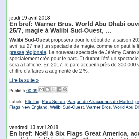
jeudi 19 avril 2018
En bref: Warner Bros. World Abu Dhabi ouvr
25/7, magie à Walibi Sud-Ouest, …
Walibi Sud-Ouest
proposera pour le début de la saison 20
avril au 27 mai) un spectacle de magie, comme on peut le l
presse
régionale
. Le nouveau spectacle de Jérémy Canto a
specialement crée pour le parc. Et durant l'été un spectacl
sera a l'affiche. En 2017, le parc accueilli près de 300.000 v
chiffre d'affaires a augmenté de 2 %.
Lire la suite »
Publié à
00:09
Labels:
Efteling
,
Parc Spirou
,
Parque de Atracciones de Madrid
,
pr
Flags New England
,
Walibi Sud-Ouest
,
Warner Bros. World Abu D
vendredi 13 avril 2018
En bref: Noël à Six Flags Great America, ac