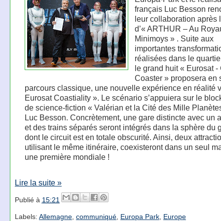
français Luc Besson ren
leur collaboration après 
d’« ARTHUR – Au Roya
Minimoys » . Suite aux
importantes transformati
réalisées dans le quartie
le grand huit « Eurosat 
Coaster » proposera en 
parcours classique, une nouvelle expérience en réalité vi
Eurosat Coastiality ». Le scénario s’appuiera sur le bloc
de science-fiction « Valérian et la Cité des Mille Planète
Luc Besson. Concrètement, une gare distincte avec un a
et des trains séparés seront intégrés dans la sphère du 
dont le circuit est en totale obscurité. Ainsi, deux attracti
utilisant le même itinéraire, coexisteront dans un seul 
une première mondiale !
Lire la suite »
Publié à
15:21
Labels:
Allemagne
,
communiqué
,
Europa Park
,
Europe