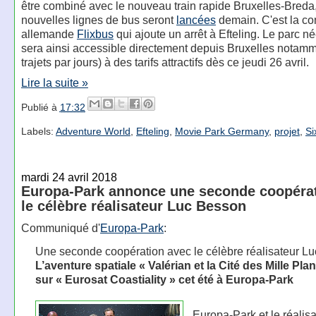
être combiné avec le nouveau train rapide Bruxelles-Breda
nouvelles lignes de bus seront
lancées
demain. C'est la c
allemande
Flixbus
qui ajoute un arrêt à Efteling. Le parc n
sera ainsi accessible directement depuis Bruxelles notamm
trajets par jours) à des tarifs attractifs dès ce jeudi 26 avril.
Lire la suite »
Publié à
17:32
Labels:
Adventure World
,
Efteling
,
Movie Park Germany
,
projet
,
Si
mardi 24 avril 2018
Europa-Park annonce une seconde coopéra
le célèbre réalisateur Luc Besson
Communiqué d'
Europa-Park
:
Une seconde coopération avec le célèbre réalisateur L
L’aventure spatiale « Valérian et la Cité des Mille Pla
sur « Eurosat Coastiality » cet été à Europa-Park
Europa-Park et le réalisa