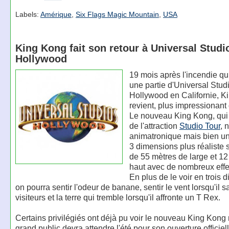
Labels:
Amérique
,
Six Flags Magic Mountain
,
USA
King Kong fait son retour à Universal Studi
Hollywood
19 mois après l'incendie qu
une partie d'Universal Stud
Hollywood en Californie, K
revient, plus impressionant
Le nouveau King Kong, qui f
de l'attraction
Studio Tour
, 
animatronique mais bien u
3 dimensions plus réaliste 
de 55 mètres de large et 12
haut avec de nombreux effe
En plus de le voir en trois 
on pourra sentir l'odeur de banane, sentir le vent lorsqu'il s
visiteurs et la terre qui tremble lorsqu'il affronte un T Rex.
Certains privilégiés ont déjà pu voir le nouveau King Kong 
grand public devra attendre l'été pour son ouverture officiell