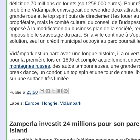
déficit de 70 millions de forints (soit 258.000 euros). Pour r
problème Vidámpark envisageait de revendre deux attractio
grande roue et le top spin) puis de directement les louer a
propriétaire, mais le comité culturel du conseil de Budapest
opposé à la modification du business plan de la société, r
impossible le sauvetage du parc. Si la ville continue à s'op
solution, seul un crédit municipal octroyé au parc pourrait l
Vidámpark est un parc avec une longue histoire, il a ouvert
pour la première fois en 1896 et compte actuellement entre
montagnes russes
, des autos tamponneuses, une grande r
break dance, un condor, un top spin et une tour de chute libr
sur une surface très limitée.
Publié à
23:50
Labels:
Europe
,
Hongrie
,
Vidámpark
Zamperla investit 24 millions pour son par
Island
La société italienne Zamperla (célèbre constructeur d'attrac