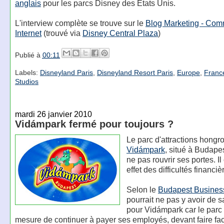
anglais
pour les parcs Disney des États Unis.
L'interview complète se trouve sur le
Blog Marketing - Com
Internet
(trouvé via
Disney Central Plaza
)
Publié à
00:11
Labels:
Disneyland Paris
,
Disneyland Resort Paris
,
Europe
,
Franc
Studios
mardi 26 janvier 2010
Vidámpark fermé pour toujours ?
Le parc d'attractions hongro
Vidámpark
, situé à Budapes
ne pas rouvrir ses portes. Il
effet des difficultés financiè
Selon le
Budapest Busines
pourrait ne pas y avoir de 
pour Vidámpark car le parc 
mesure de continuer à payer ses employés, devant faire fa