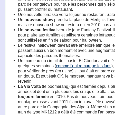
parc de bungalows pour que les personnes qui y séj
puissent profiter du restaurant.
Une nouvelle terrasse verra le jour au restaurant Sal
Un
nouveau show
prendra la place de Merlijn's Tover
mais ce nouveau show ne restera qu'en 2010, pas au
Un
nouveau festival
verra le jour: Fantasy Festival. I
pour plaire aux familles et utilisera certaines infrastru
sont utilisées en fin de saison pour halloween.
Le festival halloween devrait être amélioré afin que le
passent aussi un bon moment et avec une augmentati
capacité des parcours thématisés.
Un morceau du circuit du coaster El Cóndor avait été re
quelques semaines (
comme l'ont remarqué les fans
),
pour vérifier de près (en usine) si tout était en ordre car
un doute. Et tout était OK, le morceau manquant va bi
revenir.
La Via Volta
(le boomerang) qui est fermée depuis pl
années et dont on a plusieurs fois cru qu'elle allait rou
toujours fermée
en 2010. Pas de nouveau train pour
montagne russe avant 2011 (l'ancien avait été envoy
autre parc de la Compagnie des Alpes). Même si un
train de type MK1212 a déjà été commandé l'an passé,