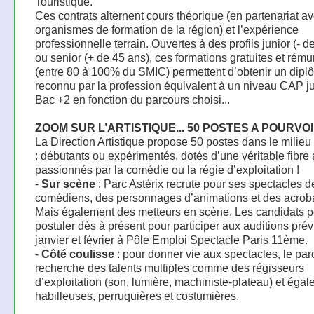
Touristique.
Ces contrats alternent cours théorique (en partenariat av
organismes de formation de la région) et l’expérience
professionnelle terrain. Ouvertes à des profils junior (- d
ou senior (+ de 45 ans), ces formations gratuites et rém
(entre 80 à 100% du SMIC) permettent d’obtenir un dipl
reconnu par la profession équivalent à un niveau CAP j
Bac +2 en fonction du parcours choisi...
ZOOM SUR L’ARTISTIQUE... 50 POSTES A POURVO
La Direction Artistique propose 50 postes dans le milieu 
: débutants ou expérimentés, dotés d’une véritable fibre a
passionnés par la comédie ou la régie d’exploitation !
-
Sur scène
: Parc Astérix recrute pour ses spectacles d
comédiens, des personnages d’animations et des acroba
Mais également des metteurs en scène. Les candidats 
postuler dès à présent pour participer aux auditions pré
janvier et février à Pôle Emploi Spectacle Paris 11ème.
-
Côté coulisse
: pour donner vie aux spectacles, le par
recherche des talents multiples comme des régisseurs
d’exploitation (son, lumière, machiniste-plateau) et éga
habilleuses, perruquières et costumières.