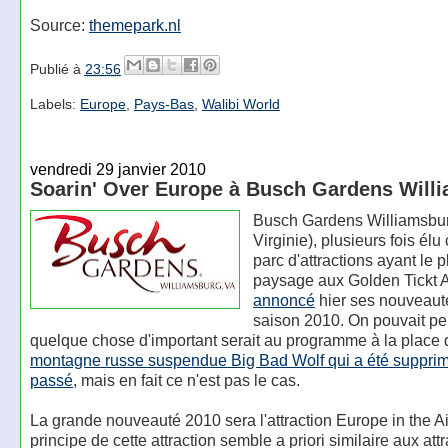
Source:
themepark.nl
Publié à
23:56
Labels:
Europe
,
Pays-Bas
,
Walibi World
vendredi 29 janvier 2010
Soarin' Over Europe à Busch Gardens Will
Busch Gardens Williamsbur
Virginie), plusieurs fois él
parc d'attractions ayant le 
paysage aux Golden Tickt 
annoncé
hier ses nouveaut
saison 2010. On pouvait p
quelque chose d'important serait au programme à la place
montagne russe suspendue Big Bad Wolf qui a été supprim
passé
, mais en fait ce n'est pas le cas.
La grande nouveauté 2010 sera l'attraction Europe in the Ai
principe de cette attraction semble a priori similaire aux att