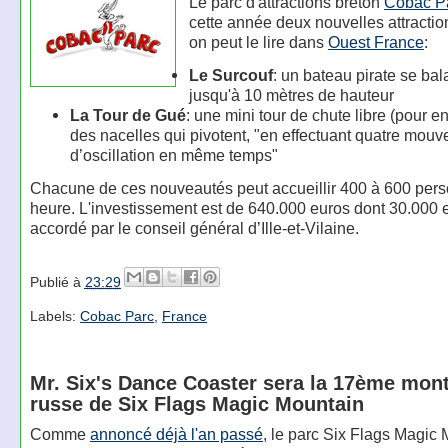
Le parc d'attractions breton
Cobac P
cette année deux nouvelles attracti
on peut le lire dans
Ouest France
:
Le Surcouf
: un bateau pirate se ba
jusqu'à 10 mètres de hauteur
La Tour de Gué
: une mini tour de chute libre (pour e
des nacelles qui pivotent, "en effectuant quatre mou
d’oscillation en même temps"
Chacune de ces nouveautés peut accueillir 400 à 600 per
heure. L'investissement est de 640.000 euros dont 30.000 
accordé par le conseil général d’Ille-et-Vilaine.
Publié à
23:29
Labels:
Cobac Parc
,
France
Mr. Six's Dance Coaster sera la 17ème mon
russe de Six Flags Magic Mountain
Comme
annoncé déjà l'an passé
, le parc Six Flags Magic