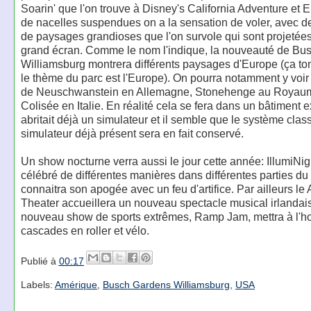
Soarin' que l'on trouve à Disney's California Adventure et E
de nacelles suspendues on a la sensation de voler, avec 
de paysages grandioses que l'on survole qui sont projetées
grand écran. Comme le nom l'indique, la nouveauté de Bu
Williamsburg montrera différents paysages d'Europe (ça to
le thème du parc est l'Europe). On pourra notamment y voir
de Neuschwanstein en Allemagne, Stonehenge au Royaume
Colisée en Italie. En réalité cela se fera dans un bâtiment e
abritait déjà un simulateur et il semble que le système clas
simulateur déjà présent sera en fait conservé.
Un show nocturne verra aussi le jour cette année: IllumiNig
célébré de différentes manières dans différentes parties du 
connaitra son apogée avec un feu d'artifice. Par ailleurs l
Theater accueillera un nouveau spectacle musical irlandais
nouveau show de sports extrêmes, Ramp Jam, mettra à l'h
cascades en roller et vélo.
Publié à
00:17
Labels:
Amérique
,
Busch Gardens Williamsburg
,
USA