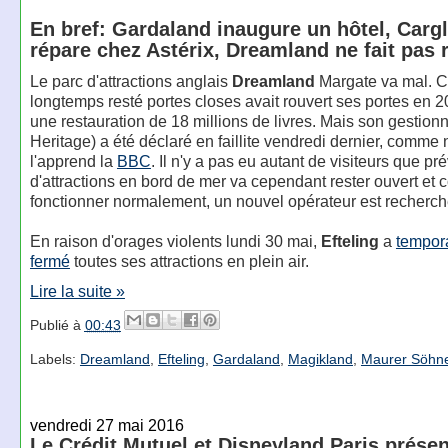
En bref: Gardaland inaugure un hôtel, Carg
répare chez Astérix, Dreamland ne fait pas 
Le parc d'attractions anglais
Dreamland
Margate va mal. C
longtemps resté portes closes avait rouvert ses portes en 
une restauration de 18 millions de livres. Mais son gestion
Heritage) a été déclaré en faillite vendredi dernier, comme
l'apprend la
BBC
. Il n'y a pas eu autant de visiteurs que pr
d'attractions en bord de mer va cependant rester ouvert et 
fonctionner normalement, un nouvel opérateur est recherch
En raison d'orages violents lundi 30 mai,
Efteling
a
tempor
fermé
toutes ses attractions en plein air.
Lire la suite »
Publié à
00:43
Labels:
Dreamland
,
Efteling
,
Gardaland
,
Magikland
,
Maurer Söhn
vendredi 27 mai 2016
Le Crédit Mutuel et Disneyland Paris présen