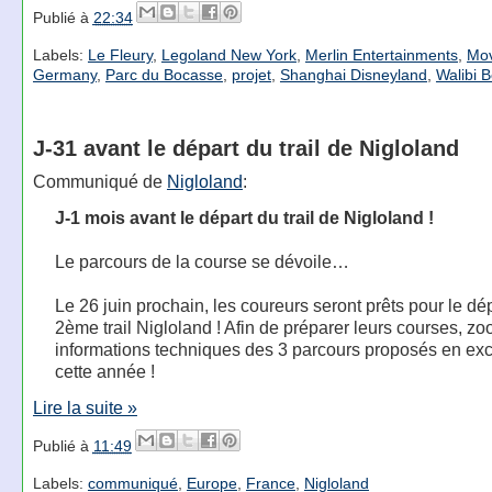
Publié à
22:34
Labels:
Le Fleury
,
Legoland New York
,
Merlin Entertainments
,
Mov
Germany
,
Parc du Bocasse
,
projet
,
Shanghai Disneyland
,
Walibi 
J-31 avant le départ du trail de Nigloland
Communiqué de
Nigloland
:
J-1 mois avant le départ du trail de Nigloland !
Le parcours de la course se dévoile…
Le 26 juin prochain, les coureurs seront prêts pour le dé
2ème trail Nigloland ! Afin de préparer leurs courses, zo
informations techniques des 3 parcours proposés en exc
cette année !
Lire la suite »
Publié à
11:49
Labels:
communiqué
,
Europe
,
France
,
Nigloland