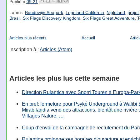
Publié à
09:21
Labels:
Boudewijn Seapark
,
Legoland California
,
Nigloland
,
projet
Brasil
,
Six Flags Discovery Kingdom
,
Six Flags Great Adventure
,
T
Articles plus récents
Accueil
Artic
Inscription à :
Articles (Atom)
Articles les plus lus cette semaine
Direction Rulantica avec Snorri Touren à Europa-Par
En bref: fermeture pour Psyké Underground à Walibi 
Mirabilandia vend des attractions, bientôt une rivière
Villages Nature, …
Coup d’envoi de la campagne de recrutement du Parc
Rulantica prolonge ses horaires d'ouverture et enrichi