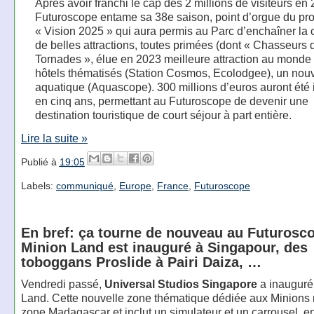
Après avoir franchi le cap des 2 millions de visiteurs en 
Futuroscope entame sa 38e saison, point d’orgue du p
« Vision 2025 » qui aura permis au Parc d’enchaîner la 
de belles attractions, toutes primées (dont « Chasseurs 
Tornades », élue en 2023 meilleure attraction au monde 
hôtels thématisés (Station Cosmos, Ecolodgee), un nou
aquatique (Aquascope). 300 millions d’euros auront été 
en cinq ans, permettant au Futuroscope de devenir une
destination touristique de court séjour à part entière.
Lire la suite »
Publié à
19:05
Labels:
communiqué
,
Europe
,
France
,
Futuroscope
En bref: ça tourne de nouveau au Futurosc
Minion Land est inauguré à Singapour, des
toboggans Proslide à Pairi Daiza, …
Vendredi passé,
Universal Studios Singapore
a inauguré
Land. Cette nouvelle zone thématique dédiée aux Minions 
zone Madagascar et inclut un simulateur et un carrousel, en