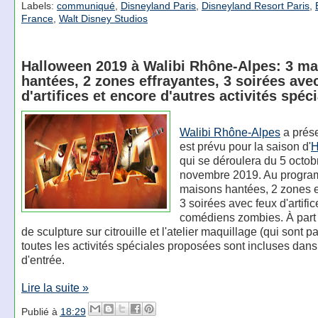
Labels:
communiqué
,
Disneyland Paris
,
Disneyland Resort Paris
,
France
,
Walt Disney Studios
Halloween 2019 à Walibi Rhône-Alpes: 3 m
hantées, 2 zones effrayantes, 3 soirées ave
d'artifices et encore d'autres activités spéc
Walibi Rhône-Alpes
a prése
est prévu pour la saison d'
H
qui se déroulera du 5 octob
novembre 2019. Au progra
maisons hantées, 2 zones e
3 soirées avec feux d'artific
comédiens zombies. À part 
de sculpture sur citrouille et l'atelier maquillage (qui sont p
toutes les activités spéciales proposées sont incluses dans 
d'entrée.
Lire la suite »
Publié à
18:29