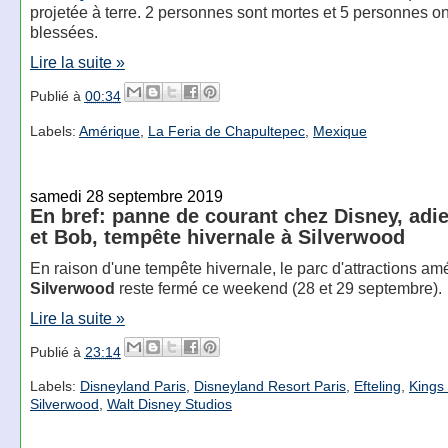
projetée à terre. 2 personnes sont mortes et 5 personnes on
blessées.
Lire la suite »
Publié à
00:34
Labels:
Amérique
,
La Feria de Chapultepec
,
Mexique
samedi 28 septembre 2019
En bref: panne de courant chez Disney, adi
et Bob, tempête hivernale à Silverwood
En raison d'une tempête hivernale, le parc d'attractions am
Silverwood
reste fermé ce weekend (28 et 29 septembre).
Lire la suite »
Publié à
23:14
Labels:
Disneyland Paris
,
Disneyland Resort Paris
,
Efteling
,
Kings 
Silverwood
,
Walt Disney Studios