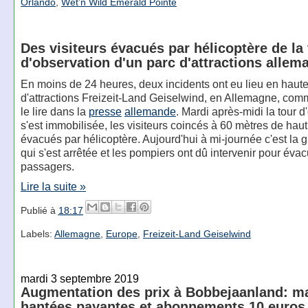
Orlando
,
Wet’n Wild Emerald Pointe
Des visiteurs évacués par hélicoptère de la 
d'observation d'un parc d'attractions allem
En moins de 24 heures, deux incidents ont eu lieu en haute
d'attractions Freizeit-Land Geiselwind, en Allemagne, com
le lire dans la
presse
allemande
. Mardi après-midi la tour d
s'est immobilisée, les visiteurs coincés à 60 mètres de haut
évacués par hélicoptère. Aujourd'hui à mi-journée c'est la 
qui s'est arrêtée et les pompiers ont dû intervenir pour éva
passagers.
Lire la suite »
Publié à
18:17
Labels:
Allemagne
,
Europe
,
Freizeit-Land Geiselwind
mardi 3 septembre 2019
Augmentation des prix à Bobbejaanland: m
hantées payantes et abonnements 10 euros