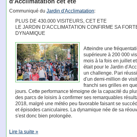
d'Acclimatation cet été
Communiqué du
Jardin d'Acclimatation
:
PLUS DE 430.000 VISITEURS, CET ETE
LE JARDIN D'ACCLIMATATION CONFIRME SA FORT
DYNAMIQUE
Atteindre une fréquentat
supérieure à 200 000 vis
mois à la fois en juillet e
était pour le Jardin d'Ac
un challenge. Pari réussi
d'un demi-million de visi
franchi ses grilles en qu
jours. Cette performance témoigne de la capacité du plu
des parcs de loisirs à confirmer ses remarquables résult
2018, malgré une météo peu favorable faisant se succéd
et épisodes caniculaires. La dynamique née de sa réouv
s'est donc bien prolongée.
Lire la suite »