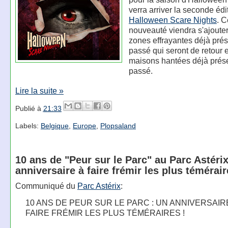
verra arriver la seconde édi
Halloween Scare Nights
. C
nouveauté viendra s'ajoute
zones effrayantes déjà prés
passé qui seront de retour 
maisons hantées déjà prése
passé.
Lire la suite »
Publié à
21:33
Labels:
Belgique
,
Europe
,
Plopsaland
10 ans de "Peur sur le Parc" au Parc Astérix
anniversaire à faire frémir les plus témérai
Communiqué du
Parc Astérix
:
10 ANS DE PEUR SUR LE PARC : UN ANNIVERSAIR
FAIRE FRÉMIR LES PLUS TÉMÉRAIRES !