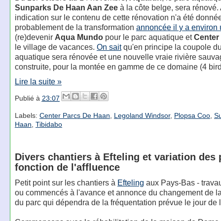
Sunparks De Haan Aan Zee
à la côte belge, sera rénové
indication sur le contenu de cette rénovation n'a été donnée. 
probablement de la transformation
annoncée il y a environ
(re)devenir
Aqua Mundo
pour le parc aquatique et
Center
le village de vacances.
On sait
qu'en principe la coupole d
aquatique sera rénovée et une nouvelle vraie rivière sauva
construite, pour la montée en gamme de ce domaine (4 bird
Lire la suite »
Publié à
23:07
Labels:
Center Parcs De Haan
,
Legoland Windsor
,
Plopsa Coo
,
S
Haan
,
Tibidabo
Divers chantiers à Efteling et variation des 
fonction de l'affluence
Petit point sur les chantiers à
Efteling
aux Pays-Bas - trava
ou commencés à l'avance et annonce du changement de la t
du parc qui dépendra de la fréquentation prévue le jour de la