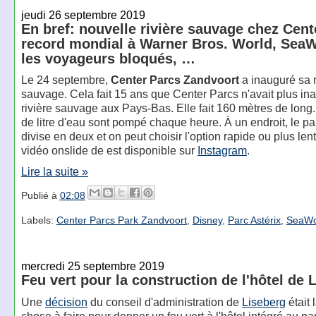
jeudi 26 septembre 2019
En bref: nouvelle rivière sauvage chez Cent
record mondial à Warner Bros. World, SeaW
les voyageurs bloqués, …
Le 24 septembre,
Center Parcs Zandvoort
a inauguré sa r
sauvage. Cela fait 15 ans que Center Parcs n'avait plus in
rivière sauvage aux Pays-Bas. Elle fait 160 mètres de long.
de litre d'eau sont pompé chaque heure. À un endroit, le p
divise en deux et on peut choisir l'option rapide ou plus len
vidéo onslide de est disponible sur
Instagram
.
Lire la suite »
Publié à
02:08
Labels:
Center Parcs Park Zandvoort
,
Disney
,
Parc Astérix
,
SeaWo
mercredi 25 septembre 2019
Feu vert pour la construction de l'hôtel de 
Une
décision
du conseil d'administration de
Liseberg
était 
chose à faire pour donner un feu vert à l'hôtel intégré au pa