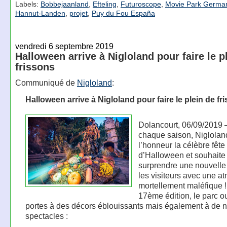
Labels:
Bobbejaanland
,
Efteling
,
Futuroscope
,
Movie Park Germa
Hannut-Landen
,
projet
,
Puy du Fou España
vendredi 6 septembre 2019
Halloween arrive à Nigloland pour faire le p
frissons
Communiqué de
Nigloland
:
Halloween arrive à Nigloland pour faire le plein de fr
Dolancourt, 06/09/201
chaque saison, Niglolan
l’honneur la célèbre fête
d’Halloween et souhaite
surprendre une nouvelle 
les visiteurs avec une 
mortellement maléfique !
17ème édition, le parc o
portes à des décors éblouissants mais également à de
spectacles :