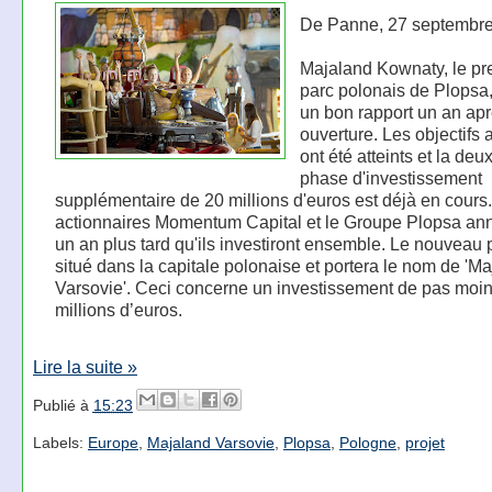
De Panne, 27 septembr
Majaland Kownaty, le pr
parc polonais de Plopsa
un bon rapport un an ap
ouverture. Les objectifs 
ont été atteints et la de
phase d'investissement
supplémentaire de 20 millions d'euros est déjà en cours
actionnaires Momentum Capital et le Groupe Plopsa an
un an plus tard qu'ils investiront ensemble. Le nouveau 
situé dans la capitale polonaise et portera le nom de 'M
Varsovie'. Ceci concerne un investissement de pas moi
millions d’euros.
Lire la suite »
Publié à
15:23
Labels:
Europe
,
Majaland Varsovie
,
Plopsa
,
Pologne
,
projet