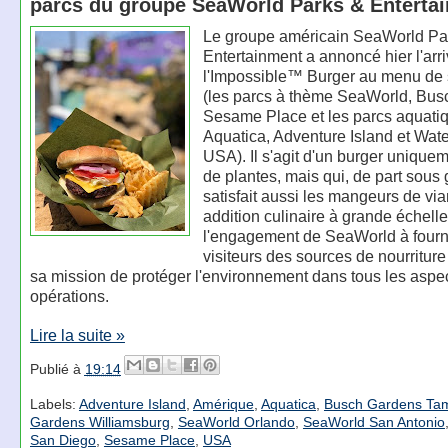
parcs du groupe SeaWorld Parks & Enterta
Le groupe américain SeaWorld Pa
Entertainment a annoncé hier l'arr
l'Impossible™ Burger au menu de 
(les parcs à thème SeaWorld, Bus
Sesame Place et les parcs aquati
Aquatica, Adventure Island et Wat
USA). Il s'agit d'un burger unique
de plantes, mais qui, de part sous 
satisfait aussi les mangeurs de vi
addition culinaire à grande échelle
l'engagement de SeaWorld à fourni
visiteurs des sources de nourriture
sa mission de protéger l'environnement dans tous les aspe
opérations.
Lire la suite »
Publié à
19:14
Labels:
Adventure Island
,
Amérique
,
Aquatica
,
Busch Gardens Ta
Gardens Williamsburg
,
SeaWorld Orlando
,
SeaWorld San Antonio
San Diego
,
Sesame Place
,
USA