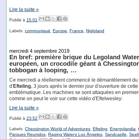
Lire la suite »
Publié à
15:01
Labels:
communiqué
,
Europe
,
France
,
Nigloland
mercredi 4 septembre 2019
En bref: première brique du Legoland Wate
européen, un crocodile géant à Chessington,
tobbogan à looping, …
Ce mercredi a réellement commencé le démantèlement du
d'
Efteling
, 3 jours après le dernier jour d'ouverture de cette
emblématique. Les machines se sont attaquées en premier a
comme on peut le voir sur cette vidéo d'Eftelwesley:
Lire la suite »
Publié à
23:52
Labels:
Chessington World of Adventures
,
Efteling
,
Energylandia
,
Parques Reunidos
,
Raging Waters Los Ángeles
,
Sandcastle
,
SeaW