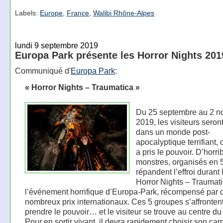
Labels:
Europe
,
France
,
Walibi Rhône-Alpes
lundi 9 septembre 2019
Europa Park présente les Horror Nights 201
Communiqué d'
Europa Park
:
« Horror Nights – Traumatica »
Du 25 septembre au 2 
2019, les visiteurs seron
dans un monde post-
apocalyptique terrifiant, 
a pris le pouvoir. D’horri
monstres, organisés en 5
répandent l’effroi durant 
Horror Nights – Traumati
l’événement horrifique d’Europa-Park, récompensé par 
nombreux prix internationaux. Ces 5 groupes s’affronten
prendre le pouvoir… et le visiteur se trouve au centre d
Pour en sortir vivant, il devra rapidement choisir son cam