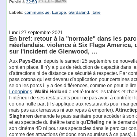
Publié à
22:50
Labels:
communiqué
,
Europe
,
Gardaland
,
Italie
lundi 27 septembre 2021
En bref: retour à la "normale" dans les parc
néerlandais, violence à Six Flags America, d
sur l'incident de Glenwood, …
Aux
Pays-Bas
, depuis le samedi 25 septembre de nouvell
sont en place. Il n'y a plus de réduction de capacité dans l
d'attractions ni de distance de sécurité à respecter. Par contr
pass corona qui est devenu d'application pour certaines acti
selon les parcs il y a des différences, comme on peut le lire
Looopings
.
Walibi Holland
a retiré toutes les tables et cha
l'intérieur de ses restaurants pour ne pas avoir à contrôler 
corona nulle part (il s'applique aux restaurants pour manger 
mais pas aux terrasses ni aux repas à emporter).
Attractie
Slagharen
demande le pass sanitaire pour accéder à son
et au spectacle du théâtre tandis qu'
Efteling
ne le demande
son cinéma 4D ni pour ses spectacles dans le parc car con
comme des attractions (et donc non soumises à ce pass). La