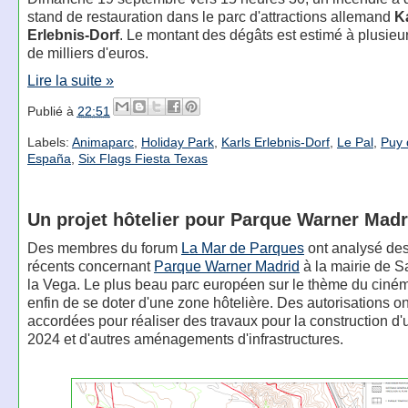
stand de restauration dans le parc d'attractions allemand
K
Erlebnis-Dorf
. Le montant des dégâts est estimé à plusieu
de milliers d'euros.
Lire la suite »
Publié à
22:51
Labels:
Animaparc
,
Holiday Park
,
Karls Erlebnis-Dorf
,
Le Pal
,
Puy 
España
,
Six Flags Fiesta Texas
Un projet hôtelier pour Parque Warner Madr
Des membres du forum
La Mar de Parques
ont analysé de
récents concernant
Parque Warner Madrid
à la mairie de S
la Vega. Le plus beau parc européen sur le thème du ciném
enfin de se doter d'une zone hôtelière. Des autorisations on
accordées pour réaliser des travaux pour la construction d'u
2024 et d'autres aménagements d'infrastructures.