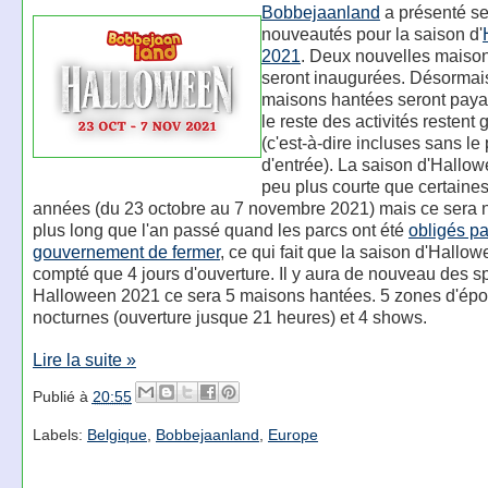
Bobbejaanland
a présenté s
nouveautés pour la saison d'
2021
. Deux nouvelles maiso
seront inaugurées. Désormais
maisons hantées seront paya
le reste des activités restent 
(c'est-à-dire incluses sans le 
d'entrée). La saison d'Hallo
peu plus courte que certaines
années (du 23 octobre au 7 novembre 2021) mais ce sera 
plus long que l'an passé quand les parcs ont été
obligés pa
gouvernement de fermer
, ce qui fait que la saison d'Hallo
compté que 4 jours d'ouverture. Il y aura de nouveau des s
Halloween 2021 ce sera 5 maisons hantées. 5 zones d'épo
nocturnes (ouverture jusque 21 heures) et 4 shows.
Lire la suite »
Publié à
20:55
Labels:
Belgique
,
Bobbejaanland
,
Europe