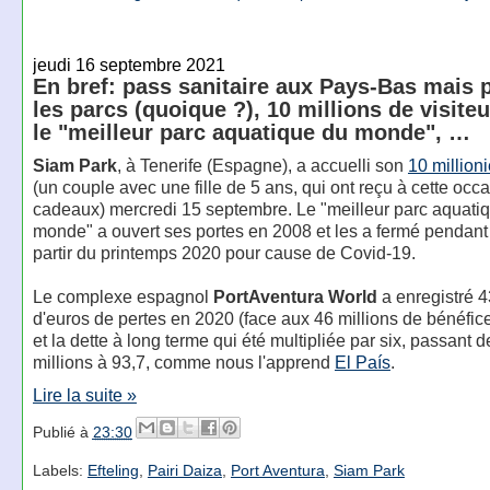
jeudi 16 septembre 2021
En bref: pass sanitaire aux Pays-Bas mais 
les parcs (quoique ?), 10 millions de visite
le "meilleur parc aquatique du monde", …
Siam Park
, à Tenerife (Espagne), a accuelli son
10 million
(un couple avec une fille de 5 ans, qui ont reçu à cette occ
cadeaux) mercredi 15 septembre. Le "meilleur parc aquati
monde" a ouvert ses portes en 2008 et les a fermé pendant
partir du printemps 2020 pour cause de Covid-19.
Le complexe espagnol
PortAventura World
a enregistré 4
d'euros de pertes en 2020 (face aux 46 millions de bénéfic
et la dette à long terme qui été multipliée par six, passant d
millions à 93,7, comme nous l'apprend
El País
.
Lire la suite »
Publié à
23:30
Labels:
Efteling
,
Pairi Daiza
,
Port Aventura
,
Siam Park