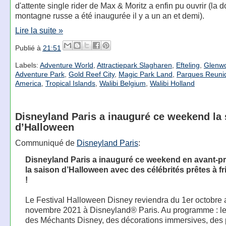
d'attente single rider de Max & Moritz a enfin pu ouvrir (la 
montagne russe a été inaugurée il y a un an et demi).
Lire la suite »
Publié à
21:51
Labels:
Adventure World
,
Attractiepark Slagharen
,
Efteling
,
Glenw
Adventure Park
,
Gold Reef City
,
Magic Park Land
,
Parques Reuni
America
,
Tropical Islands
,
Walibi Belgium
,
Walibi Holland
Disneyland Paris a inauguré ce weekend la
d’Halloween
Communiqué de
Disneyland Paris
:
Disneyland Paris a inauguré ce weekend en avant-pr
la saison d’Halloween avec des célébrités prêtes à f
!
Le Festival Halloween Disney reviendra du 1er octobre 
novembre 2021 à Disneyland® Paris. Au programme : le
des Méchants Disney, des décorations immersives, des 