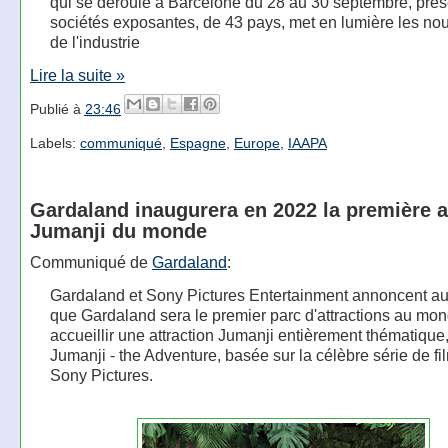
qui se déroule à Barcelone du 28 au 30 septembre, pré
sociétés exposantes, de 43 pays, met en lumière les no
de l'industrie
Lire la suite »
Publié à
23:46
Labels:
communiqué
,
Espagne
,
Europe
,
IAAPA
Gardaland inaugurera en 2022 la première a
Jumanji du monde
Communiqué de
Gardaland
:
Gardaland et Sony Pictures Entertainment annoncent au
que Gardaland sera le premier parc d'attractions au mo
accueillir une attraction Jumanji entièrement thématique
Jumanji - the Adventure, basée sur la célèbre série de fi
Sony Pictures.