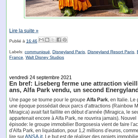
Lire la suite »
Publié à
16:46
Labels:
communiqué
,
Disneyland Paris
,
Disneyland Resort Paris
,
France
,
Walt Disney Studios
vendredi 24 septembre 2021
En bref: Liseberg ferme une attraction vieil
ans, Alfa Park vendu, un second Energylan
Une page se tourne pour le groupe
Alfa Park
, en Italie. L
une époque possédait deux parcs d'attractions (Rainbow 
Miragica) avait fait faillite en début d'année (Miragica, le se
appartenait encore à Alfa Park, ne rouvrira jamais). Nouvel 
épisode: le groupe immobilier Borgosesia vient de faire l'ac
d'Alfa Park, en liquidation, pour 1,2 millions d'euros, comm
lire sur
ANSA.it
. Le but est de réaliser des projets immobili