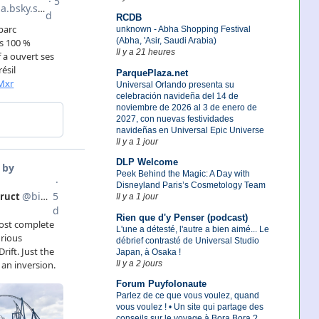
RCDB
unknown - Abha Shopping Festival
(Abha, 'Asir, Saudi Arabia)
Il y a 21 heures
ParquePlaza.net
Universal Orlando presenta su
celebración navideña del 14 de
noviembre de 2026 al 3 de enero de
2027, con nuevas festividades
navideñas en Universal Epic Universe
Il y a 1 jour
DLP Welcome
Peek Behind the Magic: A Day with
Disneyland Paris’s Cosmetology Team
Il y a 1 jour
Rien que d'y Penser (podcast)
L'une a détesté, l'autre a bien aimé... Le
débrief contrasté de Universal Studio
Japan, à Osaka !
Il y a 2 jours
Forum Puyfolonaute
Parlez de ce que vous voulez, quand
vous voulez ! • Un site qui partage des
conseils sur le voyage à Bora Bora ?