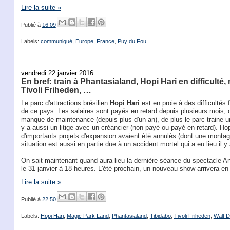
Lire la suite »
Publié à
16:09
Labels:
communiqué
,
Europe
,
France
,
Puy du Fou
vendredi 22 janvier 2016
En bref: train à Phantasialand, Hopi Hari en difficult
Tivoli Friheden, …
Le parc d'attractions brésilien
Hopi Hari
est en proie à des difficultés
de ce pays. Les salaires sont payés en retard depuis plusieurs mois,
manque de maintenance (depuis plus d'un an), de plus le parc traine un
y a aussi un litige avec un créancier (non payé ou payé en retard). Hopi 
d'importants projets d'expansion avaient été annulés (dont une montag
situation est aussi en partie due à un accident mortel qui a eu lieu il 
On sait maintenant quand aura lieu la dernière séance du spectacle 
le 31 janvier à 18 heures. L'été prochain, un nouveau show arrivera e
Lire la suite »
Publié à
22:50
Labels:
Hopi Hari
,
Magic Park Land
,
Phantasialand
,
Tibidabo
,
Tivoli Friheden
,
Walt D