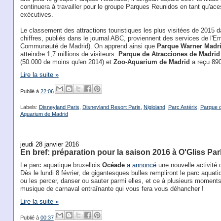
continuera à travailler pour le groupe Parques Reunidos en tant qu'ac
exécutives.
Le classement des attractions touristiques les plus visitées de 2015 
chiffres, publiés dans le journal ABC, proviennent des services de l'Em
Communauté de Madrid). On apprend ainsi que
Parque Warner Madr
atteindre 1,7 millions de visiteurs.
Parque de Atracciones de Madrid
(50.000 de moins qu'en 2014) et
Zoo-Aquarium de Madrid
a reçu 890
Lire la suite »
Publié à
22:06
Labels:
Disneyland Paris
,
Disneyland Resort Paris
,
Nigloland
,
Parc Astérix
,
Parque d
Aquarium de Madrid
jeudi 28 janvier 2016
En bref: préparation pour la saison 2016 à O'Gliss Pa
Le parc aquatique bruxellois
Océade
a
annoncé
une nouvelle activité 
Dès le lundi 8 février, de gigantesques bulles rempliront le parc aquat
ou les percer, danser ou sauter parmi elles, et ce à plusieurs moments 
musique de carnaval entraînante qui vous fera vous déhancher !
Lire la suite »
Publié à
00:37