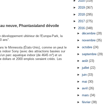
►
2020
(319)
►
2019
(367)
►
2018
(295)
►
2017
(275)
peau neuve, Phantasialand dévoile
▼
2016
(348)
►
décembre
(28)
 développement ultérieur de l'Europa-Park, la
0 ans".
►
novembre
(35)
►
octobre
(24)
 dans le Minnesota (États-Unis), comme on peut le
ions indoor Sony (avec des attractions basées sur
►
septembre
(29)
u'un parc aquatique indoor (de 4645 m²) et un
e dollars et 2000 emplois seraient créés. Les
►
août
(23)
.
►
juillet
(22)
►
juin
(33)
►
mai
(30)
►
avril
(26)
►
mars
(34)
►
février
(38)