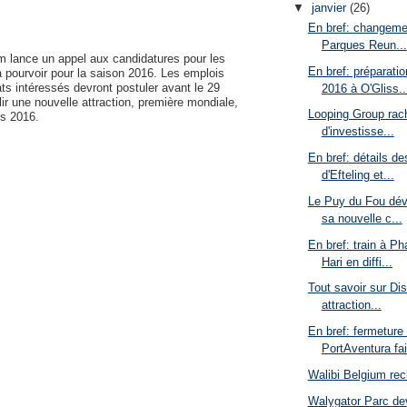
▼
janvier
(26)
En bref: changemen
Parques Reun...
m lance un appel aux candidatures pour les
En bref: préparatio
à pourvoir pour la saison 2016. Les emplois
ts intéressés devront postuler avant le 29
2016 à O'Gliss..
lir une nouvelle attraction, première mondiale,
Looping Group rach
rs 2016.
d'investisse...
En bref: détails d
d'Efteling et...
Le Puy du Fou dévo
sa nouvelle c...
En bref: train à Ph
Hari en diffi...
Tout savoir sur Dis
attraction...
En bref: fermeture
PortAventura fai
Walibi Belgium rec
Walygator Parc de