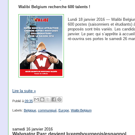
Walibi Belgium recherche 600 talents !
Lundi 18 janvier 2016 — Walibi Belgiu
600 postes (saisonniers et étudiants) 
proposés sont très variés. Les candida
janvier. Le parc qui s’apprête à accueil
ré-ouvrira ses portes le samedi 26 ma
Lire la suite »
Publié à
09:35
Labels:
Belgique
,
communiqué
,
Europe
,
Walibi Belgium
samedi 16 janvier 2016
Walygator Parc devient luxembourgeois/espagnol