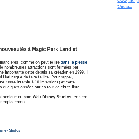
é, nouveautés à Magic Park Land et
 financières, comme on peut le lire
dans
la
presse
 de nombreuses attractions sont fermées par
e importante dette depuis sa création en 1999. Il
Hari risque de faire faillite. Pour rappel,
ne russe Intamin à 10 inversions) et cette
y a quelques années sur sa tour de chute libre.
Animagique au parc
Walt Disney Studios
: ce sera
n remplacement.
isney Studios