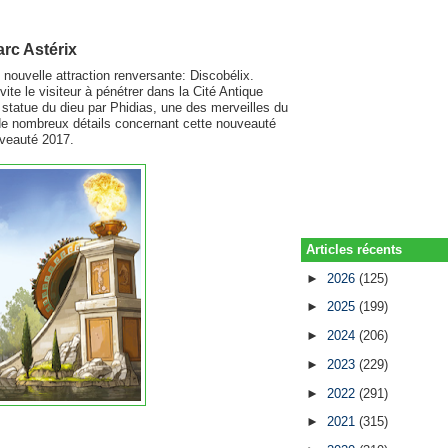
arc Astérix
 nouvelle attraction renversante: Discobélix.
ite le visiteur à pénétrer dans la Cité Antique
 statue du dieu par Phidias, une des merveilles du
 de nombreux détails concernant cette nouveauté
uveauté 2017.
Articles récents
►
2026
(125)
►
2025
(199)
►
2024
(206)
►
2023
(229)
►
2022
(291)
►
2021
(315)