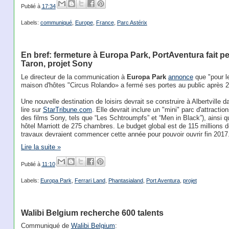
Publié à
17:34
Labels:
communiqué
,
Europe
,
France
,
Parc Astérix
En bref: fermeture à Europa Park, PortAventura fait 
Taron, projet Sony
Le directeur de la communication à
Europa Park
annonce
que "pour le
maison d'hôtes "Circus Rolando» a fermé ses portes au public après 2
Une nouvelle destination de loisirs devrait se construire à Albertville
lire sur
StarTribune.com
. Elle devrait inclure un "mini" parc d'attract
des films Sony, tels que “Les Schtroumpfs” et “Men in Black”), ainsi q
hôtel Marriott de 275 chambres. Le budget global est de 115 millions d
travaux devraient commencer cette année pour pouvoir ouvrir fin 2017
Lire la suite »
Publié à
11:10
Labels:
Europa Park
,
Ferrari Land
,
Phantasialand
,
Port Aventura
,
projet
Walibi Belgium recherche 600 talents
Communiqué de
Walibi Belgium
: