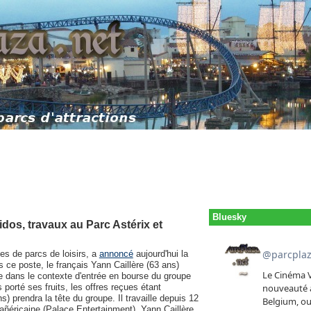
Bluesky
os, travaux au Parc Astérix et
es de parcs de loisirs, a
annoncé
aujourd'hui la
e poste, le français Yann Caillère (63 ans)
e dans le contexte d'entrée en bourse du groupe
porté ses fruits, les offres reçues étant
s) prendra la tête du groupe. Il travaille depuis 12
e añéricaine (Palace Entertainment). Yann Caillère