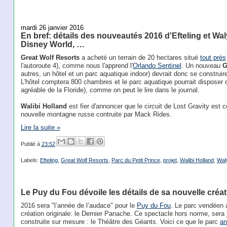
mardi 26 janvier 2016
En bref: détails des nouveautés 2016 d'Efteling et Wa
Disney World, …
Great Wolf Resorts
a acheté un terrain de 20 hectares situé
tout près
l'autoroute 4), comme nous l'apprend l'
Orlando Sentinel
. Un nouveau
G
autres, un hôtel et un parc aquatique indoor) devrait donc se construire
L'hôtel comptera 800 chambres et le parc aquatique pourrait disposer d
agréable de la Floride), comme on peut le lire dans le journal.
Walibi Holland
est fier d'annoncer que le circuit de Lost Gravity est 
nouvelle montagne russe contruite par Mack Rides.
Lire la suite »
Publié à
23:52
Labels:
Efteling
,
Great Wolf Resorts
,
Parc du Petit Prince
,
projet
,
Walibi Holland
,
Wal
Le Puy du Fou dévoile les détails de sa nouvelle créa
2016 sera "l’année de l’audace" pour le
Puy du Fou
. Le parc vendéen 
création originale: le Dernier Panache. Ce spectacle hors norme, sera
construite sur mesure : le Théâtre des Géants. Voici ce que le parc
an