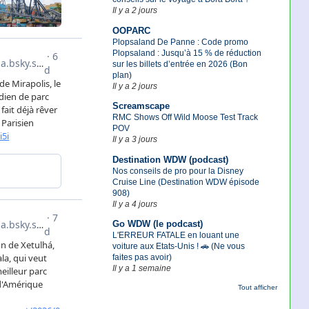
Il y a 2 jours
OOPARC
Plopsaland De Panne : Code promo
Plopsaland : Jusqu’à 15 % de réduction
sur les billets d’entrée en 2026 (Bon
plan)
Il y a 2 jours
Screamscape
RMC Shows Off Wild Moose Test Track
POV
Il y a 3 jours
Destination WDW (podcast)
Nos conseils de pro pour la Disney
Cruise Line (Destination WDW épisode
908)
Il y a 4 jours
Go WDW (le podcast)
L'ERREUR FATALE en louant une
voiture aux Etats-Unis ! 🚗 (Ne vous
faites pas avoir)
Il y a 1 semaine
Tout afficher