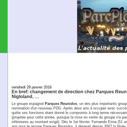
vendredi 29 janvier 2016
En bref: changement de direction chez Parques Reunid
Nigloland, …
Le groupe espagnol
Parques Reunidos
, un des plus importants group
nomination d'un nouveau PDG. Après deux ans à occuper avec succès c
quitte ses fonctions étant donné le compromis à long terme nécessair
(projetée pour cette année, puisque la mise en vente du groupe n'a pas 
inférieures au montant exigé). Dès le 1er février, Fernando Eiroa (51 an
ans pour le groupe Parques Reunidos, il dirigeait depuis 2007 la filial