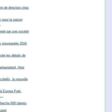
t de direction chez
n pour la saison
.
eté par une socièté
es nouveautés 2016
ile les détails de
antasialand, Hopi
cobélix, la nouvelle
 à Europa Park,
...
herche 600 talents
vient