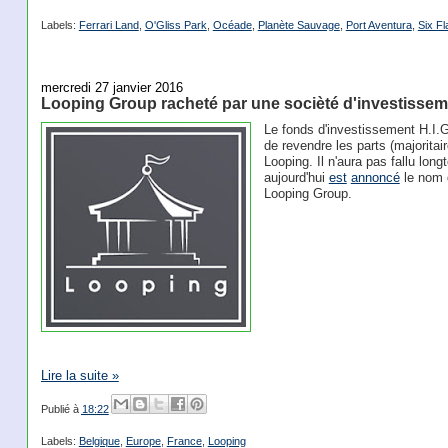
Labels:
Ferrari Land
,
O'Gliss Park
,
Océade
,
Planète Sauvage
,
Port Aventura
,
Six F
mercredi 27 janvier 2016
Looping Group racheté par une socièté d'investissem
Le fonds d'investissement H.I.
de revendre les parts (majoritai
Looping. Il n'aura pas fallu lon
aujourd'hui
est
annoncé
le nom 
Looping Group.
Lire la suite »
Publié à
18:22
Labels:
Belgique
,
Europe
,
France
,
Looping