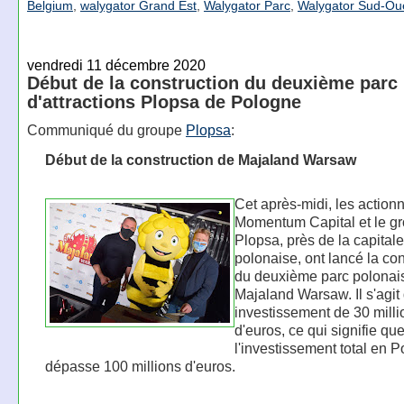
Belgium
,
walygator Grand Est
,
Walygator Parc
,
Walygator Sud-Ou
vendredi 11 décembre 2020
Début de la construction du deuxième parc
d'attractions Plopsa de Pologne
Communiqué du groupe
Plopsa
:
Début de la construction de Majaland Warsaw
Cet après-midi, les action
Momentum Capital et le g
Plopsa, près de la capitale
polonaise, ont lancé la con
du deuxième parc polonai
Majaland Warsaw. Il s'agit
investissement de 30 milli
d'euros, ce qui signifie qu
l'investissement total en 
dépasse 100 millions d'euros.