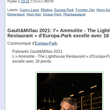
Publié à
23:21
Labels:
Conny-Land
,
Efteling
,
Europa Park
,
Frontier City
,
Hong K
Disneyland
,
Hopi Hari
,
Ocean Park
,
Phantasialand
Gault&Millau 2021: l'« Ammolite - The Ligh
Restaurant » d'Europa-Park excelle avec 18
Communiqué d'
Europa-Park
:
Palmarès Gault&Millau 2021
L'« Ammolite - The Lighthouse Restaurant » d'Europa-P
excelle avec 18 points