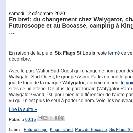
samedi 12 décembre 2020
En bref: du changement chez Walygator, ch
Futuroscope et au Bocasse, camping à King
…
En raison de la pluie,
Six Flags St Louis
reste
fermé
ce ve
décembre.
Avec le parc Walibi Sud-Ouest qui change de nom pour de
Walygator Sud-Ouest, le groupe Aspro Parks en profite pou
jour le logo de la marque
Walygator
, comme on peut
le
voi
sites de billetterie. De plus, le parc lorrain (Walygator Parc)
Walygator Grand Est, pour bien le différencier de l'autre pa
vu qu'il n'est plus le seul à porter ce nom. Voici les nouvea
Lire la suite »
Publié à
00:15
Labels:
Futuroscope
,
Kings Island
,
Parc du Bocasse
,
Six Flags St