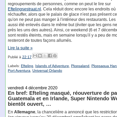
regroupements de personnes, comme on peut le lire sur
Eftelingsestraat.nl
. Cela réduit donc encore les endroits où
réchauffer, alors que le palais de glace n'est pas présent c
qu'on ne peut pas manger à l'intérieur des restaurants. Les
aussi été enlevés dans le même but (éviter que les gens ne 
près les uns des autres). Ainsi, ce weekend (6 et 7 décembr
sont restés éteints, mais en semaine lorsqu'il y a peu de mo
resteront de toutes façons allumés.
Lire la suite »
Publié à
22:17
Labels:
Efteling
,
Islands of Adventure
,
Plopsaland
,
Plopsaqua Han
Port Aventura
,
Universal Orlando
vendredi 4 décembre 2020
En bref: Efteling masqué, réouverture de p
Guatemala et en Irlande, Super Nintendo W
bientôt ouvert, …
En
Allemagne
, la chancelière a annoncé que les restrictio