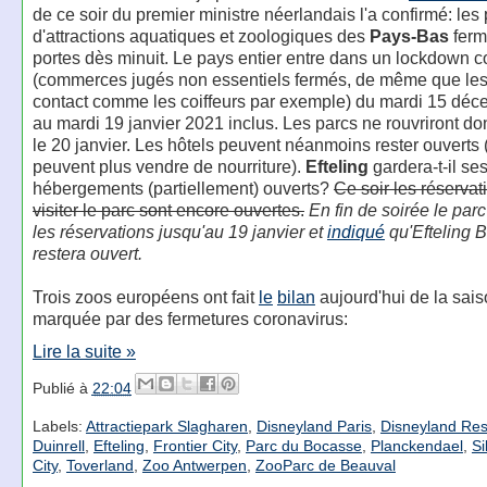
de ce soir du premier ministre néerlandais l'a confirmé: les
d'attractions aquatiques et zoologiques des
Pays-Bas
ferm
portes dès minuit. Le pays entier entre dans un lockdown 
(commerces jugés non essentiels fermés, de même que les
contact comme les coiffeurs par exemple) du mardi 15 dé
au mardi 19 janvier 2021 inclus. Les parcs ne rouvriront d
le 20 janvier. Les hôtels peuvent néanmoins rester ouverts
peuvent plus vendre de nourriture).
Efteling
gardera-t-il se
hébergements (partiellement) ouverts?
Ce soir les réservat
visiter le parc sont encore ouvertes.
En fin de soirée le par
les réservations jusqu'au 19 janvier et
indiqué
qu'Efteling B
restera ouvert.
Trois zoos européens ont fait
le
bilan
aujourd'hui de la sai
marquée par des fermetures coronavirus:
Lire la suite »
Publié à
22:04
Labels:
Attractiepark Slagharen
,
Disneyland Paris
,
Disneyland Res
Duinrell
,
Efteling
,
Frontier City
,
Parc du Bocasse
,
Planckendael
,
Si
City
,
Toverland
,
Zoo Antwerpen
,
ZooParc de Beauval