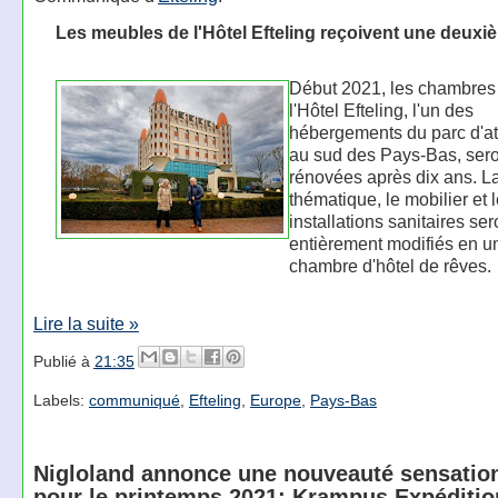
Les meubles de l'Hôtel Efteling reçoivent une deuxi
Début 2021, les chambres
l'Hôtel Efteling, l'un des
hébergements du parc d'at
au sud des Pays-Bas, sero
rénovées après dix ans. L
thématique, le mobilier et 
installations sanitaires ser
entièrement modifiés en u
chambre d'hôtel de rêves.
Lire la suite »
Publié à
21:35
Labels:
communiqué
,
Efteling
,
Europe
,
Pays-Bas
Nigloland annonce une nouveauté sensation
pour le printemps 2021: Krampus Expéditio