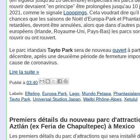
(en vigueur jusqu'au 20 décembre) empêchant les parcs de 
rouvrir devraient "en principe" être prolongées jusqu'au 10 
2021, comme le signale
Looopings
. Cela voudrait dire qu'il
chances que les saisons de Noël d'Europa-Park et Phantas
retardées, devront être annulées, alors que dans d'autres 
européens (Irlande, Royaume-Uni, Pays-Bas) les parcs sont
rouvrir ou ont rouvert.
Le parc irlandais
Tayto Park
sera de nouveau
ouvert
à part
décembre, après une deuxième période de fermeture impo
cause de coronavirus.
Lire la suite »
Publié à
03:40
Labels:
Efteling
,
Europa Park
,
Lago
,
Mundo Petapa
,
Phantasialan
Tayto Park
,
Universal Studios Japan
,
Walibi Rhône-Alpes
,
Xetulul
Premiers détails du nouveau parc d'attracti
Aztlán (ex Feria de Chapultepec) à Mexico
Les premiers détails du parc d'attractions qui sera installé 