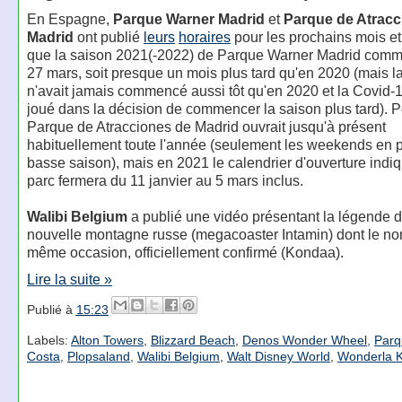
En Espagne,
Parque Warner Madrid
et
Parque de Atracc
Madrid
ont publié
leurs
horaires
pour les prochains mois et
que la saison 2021(-2022) de Parque Warner Madrid comm
27 mars, soit presque un mois plus tard qu'en 2020 (mais l
n'avait jamais commencé aussi tôt qu'en 2020 et la Covid-1
joué dans la décision de commencer la saison plus tard). P
Parque de Atracciones de Madrid ouvrait jusqu'à présent
habituellement toute l'année (seulement les weekends en 
basse saison), mais en 2021 le calendrier d'ouverture indi
parc fermera du 11 janvier au 5 mars inclus.
Walibi Belgium
a publié une vidéo présentant la légende 
nouvelle montagne russe (megacoaster Intamin) dont le nom
même occasion, officiellement confirmé (Kondaa).
Lire la suite »
Publié à
15:23
Labels:
Alton Towers
,
Blizzard Beach
,
Denos Wonder Wheel
,
Parq
Costa
,
Plopsaland
,
Walibi Belgium
,
Walt Disney World
,
Wonderla K