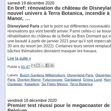
samedi 19 décembre 2020
En bref: rénovation du château de Disneyla
nouvel univers à Terra Botanica, incendie à
Manor, …
Disneyland Paris
a fait le point sur différentes nouveautés 
rénovations qui vont bientôt arriver. Parmi celles-ci se trouv
réhabilitation du château de la Belle au Bois Dormant qui v
une beauté à partir de janvier 2021 pour qu'il soit impeccab
30 ans du resort (en 2022). Certaines tours seront remplac
bâches thématisées devraient masquer les travaux.
Lire la suite »
Publié à
01:47
Labels:
Busch Gardens Williamsburg
,
Disneyland Paris
,
Disneylan
Paris
,
Drayton Manor
,
Futuroscope
,
Gardaland
,
Gröna Lund
,
Hurr
Oaxtepec
,
Kataplum
,
Six Flags México
,
Terra Botanica
vendredi 18 décembre 2020
Premier test réussi pour le megacoaster de
Belgium