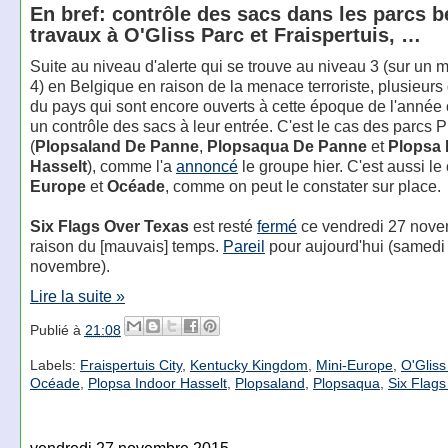
En bref: contrôle des sacs dans les parcs b
travaux à O'Gliss Parc et Fraispertuis, …
Suite au niveau d'alerte qui se trouve au niveau 3 (sur un
4) en Belgique en raison de la menace terroriste, plusieurs
du pays qui sont encore ouverts à cette époque de l'année 
un contrôle des sacs à leur entrée. C'est le cas des parcs 
(
Plopsaland De Panne
,
Plopsaqua De Panne
et
Plopsa 
Hasselt
), comme l'a
annoncé
le groupe hier. C'est aussi le
Europe
et
Océade
, comme on peut le constater sur place.
Six Flags Over Texas
est resté
fermé
ce vendredi 27 nove
raison du [mauvais] temps.
Pareil
pour aujourd'hui (samedi
novembre).
Lire la suite »
Publié à
21:08
Labels:
Fraispertuis City
,
Kentucky Kingdom
,
Mini-Europe
,
O'Gliss
Océade
,
Plopsa Indoor Hasselt
,
Plopsaland
,
Plopsaqua
,
Six Flag