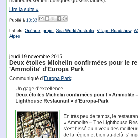
malheureusement quelques grosses fautes):
Lire la suite »
Publié à
10:33
Labels:
Océade
,
projet
,
Sea World Australia
,
Village Roadshow
,
Wa
Alpes
jeudi 19 novembre 2015
Deux étoiles Michelin confirmées pour le re
'Ammolite' d'Europa Park
Communiqué d'
Europa Park
:
Un gage d’excellence
Deux étoiles Michelin confirmées pour l’« Ammolite 
Lighthouse Restaurant » d’Europa-Park
En très peu de temps, le restauran
« Ammolite – The Lighthouse Res
s’est hissé au niveau des meilleur
de la région et bien au-delà, s’im