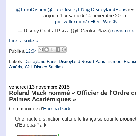
@EuroDisney
@EuroDisneyEN
@DisneylandParis
rest
aujourd'hui samedi 14 novembre 2015 !
pic.twitter.com/inHOqLWoCK
— Disney Central Plaza (@DCentralPlaza)
noviembre 
Lire la suite »
Publié à
12:04
Labels:
Disneyland Paris
,
Disneyland Resort Paris
,
Europe
,
Franc
Astérix
,
Walt Disney Studios
vendredi 13 novembre 2015
Roland Mack nommé « Officier de l'Ordre d
Palmes Académiques »
Communiqué d'
Europa Park
:
Une haute distinction culturelle française pour le proprié
d’Europa-Park