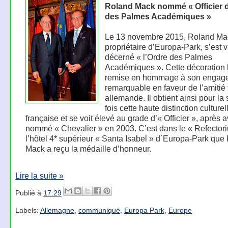
Roland Mack nommé « Officier d
des Palmes Académiques »
Le 13 novembre 2015, Roland Ma
propriétaire d’Europa-Park, s’est 
décerné « l’Ordre des Palmes
Académiques ». Cette décoration l
remise en hommage à son engag
remarquable en faveur de l’amitié 
allemande. Il obtient ainsi pour l
fois cette haute distinction culturel
française et se voit élevé au grade d’« Officier », après a
nommé « Chevalier » en 2003. C’est dans le « Refector
l’hôtel 4* supérieur « Santa Isabel » d´Europa-Park que
Mack a reçu la médaille d’honneur.
Lire la suite »
Publié à
17:29
Labels:
Allemagne
,
communiqué
,
Europa Park
,
Europe