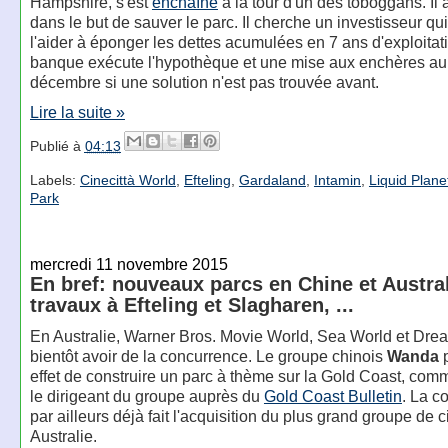
Hampshire, s'est
enchaîné
à la tour d'un des toboggans. Il a
dans le but de sauver le parc. Il cherche un investisseur qui
l'aider à éponger les dettes acumulées en 7 ans d'exploitat
banque exécute l'hypothèque et une mise aux enchères aura
décembre si une solution n'est pas trouvée avant.
Lire la suite »
Publié à
04:13
Labels:
Cinecittà World
,
Efteling
,
Gardaland
,
Intamin
,
Liquid Plane
Park
mercredi 11 novembre 2015
En bref: nouveaux parcs en Chine et Austral
travaux à Efteling et Slagharen, ...
En Australie, Warner Bros. Movie World, Sea World et Dre
bientôt avoir de la concurrence. Le groupe chinois
Wanda
p
effet de construire un parc à thème sur la Gold Coast, com
le dirigeant du groupe auprès du
Gold Coast Bulletin
. La c
par ailleurs déjà fait l'acquisition du plus grand groupe de
Australie.