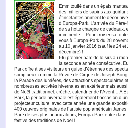
Emmitouflé dans un épais mantea
des milliers de sapins aux guirlan
étincelantes animent le décor hive
d’Europa-Park. L’arrivée du Père-
de sa hotte chargée de cadeaux, e
imminente… Pour croiser sa route
vous à Europa-Park du 28 novem
au 10 janvier 2016 (sauf les 24 et
décembre) !
Elu premier parc de loisirs au mo
la seconde année consécutive, E
Park offre à ses visiteurs en guise d’étrennes des spect
somptueux comme la Revue de Cirque de Joseph Bougl
la Parade des lumières, des attractions spectaculaires e
nombreuses activités hivernales en extérieur mais auss
de Noël traditionnel, crèche, calendrier de l’Avent… A E
Park, la période hivernale est également l’occasion d’u
projecteur culturel avec cette année une grande exposit
400 œuvres originales de l’artiste pop américain James 
Paré de ses plus beaux atours, Europa-Park entre dans
festive des traditions de Noël !