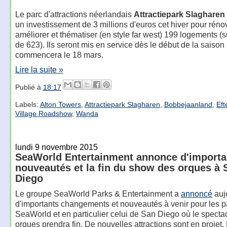
Le parc d'attractions néerlandais
Attractiepark Slagharen
un investissement de 3 millions d'euros cet hiver pour réno
améliorer et thématiser (en style far west) 199 logements (su
de 623). Ils seront mis en service dès le début de la saison
commencera le 18 mars.
Lire la suite »
Publié à
18:17
Labels:
Alton Towers
,
Attractiepark Slagharen
,
Bobbejaanland
,
Eft
Village Roadshow
,
Wanda
lundi 9 novembre 2015
SeaWorld Entertainment annonce d'importa
nouveautés et la fin du show des orques à 
Diego
Le groupe SeaWorld Parks & Entertainment a
annoncé
auj
d'importants changements et nouveautés à venir pour les p
SeaWorld et en particulier celui de San Diego où le specta
orques prendra fin. De nouvelles attractions sont en projet.