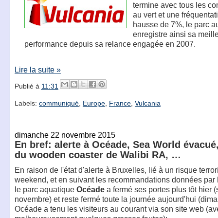
termine avec tous les c
au vert et une fréquentat
hausse de 7%, le parc a
enregistre ainsi sa meill
performance depuis sa relance engagée en 2007.
Lire la suite »
Publié à
11:31
Labels:
communiqué
,
Europe
,
France
,
Vulcania
dimanche 22 novembre 2015
En bref: alerte à Océade, Sea World évacué,
du wooden coaster de Walibi RA, …
En raison de l'état d'alerte à Bruxelles, lié à un risque terror
weekend, et en suivant les recommandations données par le
le parc aquatique
Océade
a fermé ses portes plus tôt hier 
novembre) et reste fermé toute la journée aujourd'hui (dim
Océade a tenu les visiteurs au courant via son site web (av