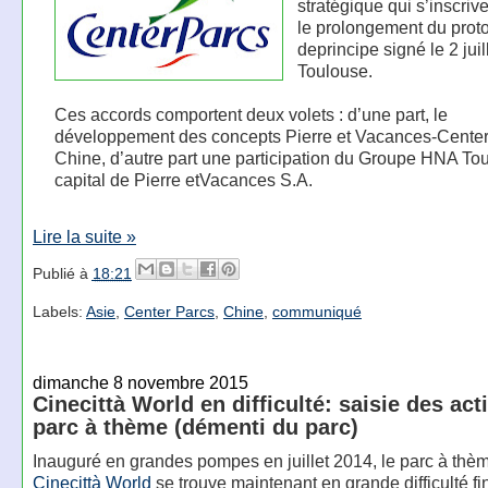
stratégique qui s’inscriv
le prolongement du prot
deprincipe signé le 2 jui
Toulouse.
Ces accords comportent deux volets : d’une part, le
développement des concepts Pierre et Vacances-Center
Chine, d’autre part une participation du Groupe HNA To
capital de Pierre etVacances S.A.
Lire la suite »
Publié à
18:21
Labels:
Asie
,
Center Parcs
,
Chine
,
communiqué
dimanche 8 novembre 2015
Cinecittà World en difficulté: saisie des act
parc à thème (démenti du parc)
Inauguré en grandes pompes en juillet 2014, le parc à thèm
Cinecittà World
se trouve maintenant en grande difficulté fi