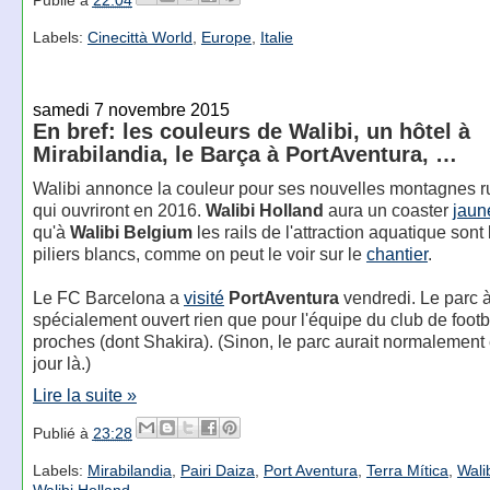
Labels:
Cinecittà World
,
Europe
,
Italie
samedi 7 novembre 2015
En bref: les couleurs de Walibi, un hôtel à
Mirabilandia, le Barça à PortAventura, …
Walibi annonce la couleur pour ses nouvelles montagnes 
qui ouvriront en 2016.
Walibi Holland
aura un coaster
jaun
qu'à
Walibi Belgium
les rails de l'attraction aquatique sont 
piliers blancs, comme on peut le voir sur le
chantier
.
Le FC Barcelona a
visité
PortAventura
vendredi. Le parc à
spécialement ouvert rien que pour l'équipe du club de footba
proches (dont Shakira). (Sinon, le parc aurait normalement
jour là.)
Lire la suite »
Publié à
23:28
Labels:
Mirabilandia
,
Pairi Daiza
,
Port Aventura
,
Terra Mítica
,
Wali
Walibi Holland