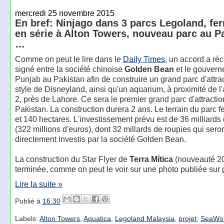
mercredi 25 novembre 2015
En bref: Ninjago dans 3 parcs Legoland, fe
en série à Alton Towers, nouveau parc au P
…
Comme on peut le lire dans le
Daily Times
, un accord a r
signé entre la société chinoise
Golden Bean
et le gouver
Punjab au Pakistan afin de construire un grand parc d'attra
style de Disneyland, ainsi qu'un aquarium, à proximité de l
2, près de Lahore. Ce sera le premier grand parc d'attracti
Pakistan. La construction durera 2 ans. Le terrain du parc f
et 140 hectares. L'investissement prévu est de 36 milliards
(322 millions d'euros), dont 32 millards de roupies qui sero
directement investis par la société Golden Bean.
La construction du Star Flyer de
Terra Mítica
(nouveauté 20
terminée, comme on peut le voir sur une photo publiée sur
Lire la suite »
Publié à
16:30
Labels:
Alton Towers
,
Aquatica
,
Legoland Malaysia
,
projet
,
SeaWor