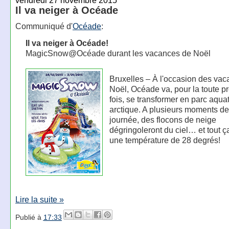
vendredi 27 novembre 2015
Il va neiger à Océade
Communiqué d'
Océade
:
Il va neiger à Océade!
MagicSnow@Océade durant les vacances de Noël
Bruxelles – À l'occasion des va
Noël, Océade va, pour la toute p
fois, se transformer en parc aqu
arctique. A plusieurs moments de
journée, des flocons de neige
dégringoleront du ciel… et tout ç
une température de 28 degrés!
Lire la suite »
Publié à
17:33