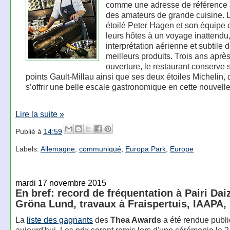
comme une adresse de référence
des amateurs de grande cuisine. 
étoilé Peter Hagen et son équipe 
leurs hôtes à un voyage inattendu
interprétation aérienne et subtile 
meilleurs produits. Trois ans aprè
ouverture, le restaurant conserve 
points Gault-Millau ainsi que ses deux étoiles Michelin, 
s’offrir une belle escale gastronomique en cette nouvell
Lire la suite »
Publié à
14:59
Labels:
Allemagne
,
communiqué
,
Europa Park
,
Europe
mardi 17 novembre 2015
En bref: record de fréquentation à Pairi Dai
Gröna Lund, travaux à Fraispertuis, IAAPA,
La
liste des gagnants
des
Thea Awards
a été rendue publ
aujourd'hui. Les prix seront remis lors d'une cérémonie le 2