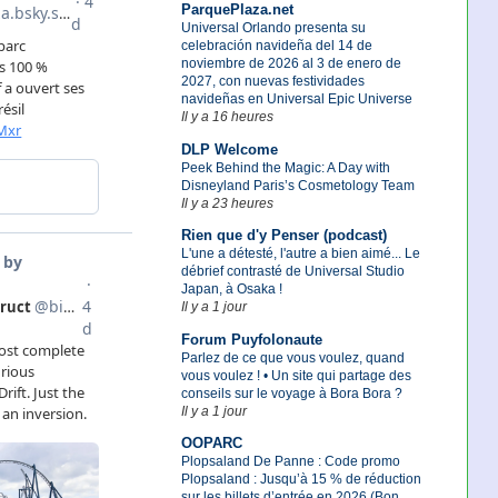
ParquePlaza.net
Universal Orlando presenta su
celebración navideña del 14 de
noviembre de 2026 al 3 de enero de
2027, con nuevas festividades
navideñas en Universal Epic Universe
Il y a 16 heures
DLP Welcome
Peek Behind the Magic: A Day with
Disneyland Paris’s Cosmetology Team
Il y a 23 heures
Rien que d'y Penser (podcast)
L'une a détesté, l'autre a bien aimé... Le
débrief contrasté de Universal Studio
Japan, à Osaka !
Il y a 1 jour
Forum Puyfolonaute
Parlez de ce que vous voulez, quand
vous voulez ! • Un site qui partage des
conseils sur le voyage à Bora Bora ?
Il y a 1 jour
OOPARC
Plopsaland De Panne : Code promo
Plopsaland : Jusqu’à 15 % de réduction
sur les billets d’entrée en 2026 (Bon