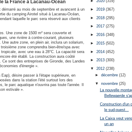
►
2020
(319)
de la France à Lacanau-Océan
►
2019
(367)
nt démarré au mois de septembre et avancent à un
partie du camping Airotel situé à Lacanau-Océan,
►
2018
(295)
pendant laquelle le parc sera réservé aux clients
►
2017
(275)
nes. Une zone de 1500 m² sera couverte et
►
2016
(348)
ues, une rivière à contre-courant, plusieurs
 Une autre zone, en plein air, inclura un solarium,
►
2015
(502)
a troisième zone comprendra bien-être/spa avec
►
2014
(452)
ropicale, avec une eau à 28°C. La capacité sera
ncore été établi. La construction aura coûté
►
2013
(300)
 ». Ce sont des entreprises de Gironde, des Landes
 économies d'énergie ».
▼
2012
(238)
►
décembre
(12)
g Eap), désire passer à l'étape supérieure, en
posées dans la station l'été surtout lors des
▼
novembre
(25)
s, le parc aquatique n'ouvrira pas toute l'année. Il
son estivale ».
La nouvelle monta
Bellewaerde s'ap
Construction d'un 
le sud-ouest...
La Caixa veut vend
un an