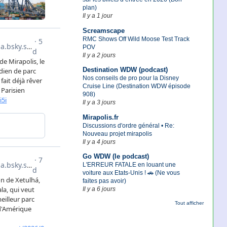
plan)
Il y a 1 jour
Screamscape
RMC Shows Off Wild Moose Test Track
POV
Il y a 2 jours
Destination WDW (podcast)
Nos conseils de pro pour la Disney
Cruise Line (Destination WDW épisode
908)
Il y a 3 jours
Mirapolis.fr
Discussions d'ordre général • Re:
Nouveau projet mirapolis
Il y a 4 jours
Go WDW (le podcast)
L'ERREUR FATALE en louant une
voiture aux Etats-Unis ! 🚗 (Ne vous
faites pas avoir)
Il y a 6 jours
Tout afficher