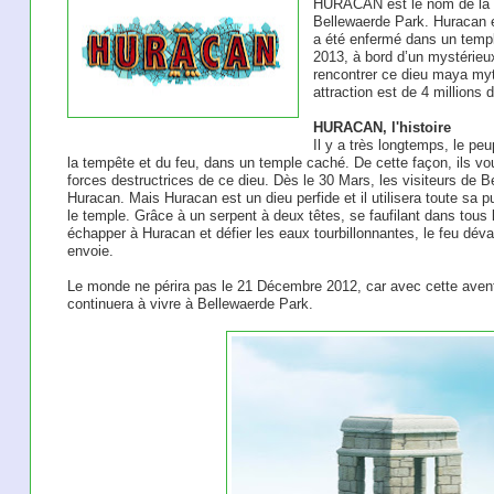
HURACAN est le nom de la n
Bellewaerde Park. Huracan es
a été enfermé dans un temp
2013, à bord d’un mystérieux
rencontrer ce dieu maya myt
attraction est de 4 millions d
HURACAN, l'histoire
Il y a très longtemps, le p
la tempête et du feu, dans un temple caché. De cette façon, ils v
forces destructrices de ce dieu. Dès le 30 Mars, les visiteurs de 
Huracan. Mais Huracan est un dieu perfide et il utilisera toute sa 
le temple. Grâce à un serpent à deux têtes, se faufilant dans tous l
échapper à Huracan et défier les eaux tourbillonnantes, le feu déva
envoie.
Le monde ne périra pas le 21 Décembre 2012, car avec cette avent
continuera à vivre à Bellewaerde Park.