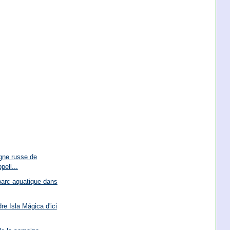
gne russe de
pell...
parc aquatique dans
re Isla Mágica d'ici