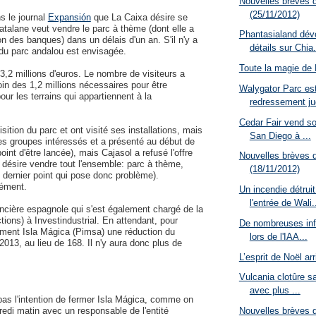
Nouvelles brèves 
(25/11/2012)
s le journal
Expansión
que La Caixa désire se
 catalane veut vendre le parc à thème (dont elle a
Phantasialand dév
ion des banques) dans un délais d'un an. S'il n'y a
détails sur Chia.
 du parc andalou est envisagée.
Toute la magie de
3,2 millions d'euros. Le nombre de visiteurs a
in des 1,2 millions nécessaires pour être
Walygator Parc es
ur les terrains qui appartiennent à la
redressement jud
Cedar Fair vend so
tion du parc et ont visité ses installations, mais
San Diego à ...
des groupes intéressés et a présenté au début de
int d'être lancée), mais Cajasol a refusé l'offre
Nouvelles brèves 
e désire vendre tout l'ensemble: parc à thème,
(18/11/2012)
e dernier point qui pose donc problème).
rément.
Un incendie détruit
l'entrée de Wali.
ancière espagnole qui s'est également chargé de la
ons) à Investindustrial. En attendant, pour
De nombreuses inf
lement Isla Mágica (Pimsa) une réduction du
lors de l'IAA...
2013, au lieu de 168. Il n'y aura donc plus de
L’esprit de Noël ar
Vulcania clotûre s
avec plus ...
pas l'intention de fermer Isla Mágica, comme on
redi matin avec un responsable de l'entité
Nouvelles brèves 