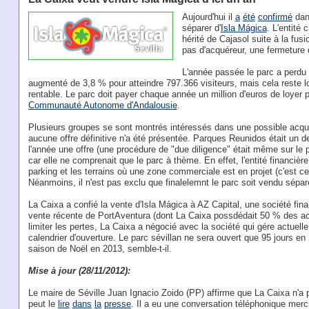
Aujourd'hui il
a
été
confirmé
dan
séparer d'
Isla Mágica
. L'entité
hérité de Cajasol suite à la fus
pas d'acquéreur, une fermeture
L'année passée le parc a perdu 
augmenté de 3,8 % pour atteindre 797.366 visiteurs, mais cela reste lo
rentable. Le parc doit payer chaque année un million d'euros de loyer po
Communauté Autonome d'Andalousie
.
Plusieurs groupes se sont montrés intéressés dans une possible acquisi
aucune offre définitive n'a été présentée. Parques Reunidos était un 
l'année une offre (une procédure de "due diligence" était même sur le po
car elle ne comprenait que le parc à thème. En effet, l'entité financièr
parking et les terrains où une zone commerciale est en projet (c'est c
Néanmoins, il n'est pas exclu que finalelemnt le parc soit vendu sépa
La Caixa a confié la vente d'Isla Mágica à AZ Capital, une société fin
vente récente de PortAventura (dont La Caixa possdédait 50 % des acti
limiter les pertes, La Caixa a négocié avec la société qui gére actuel
calendrier d'ouverture. Le parc sévillan ne sera ouvert que 95 jours en 
saison de Noël en 2013, semble-t-il.
Mise à jour (28/11/2012):
Le maire de Séville Juan Ignacio Zoido (PP) affirme que La Caixa n'a 
peut le
lire
dans
la
presse
. Il a eu une conversation téléphonique merc