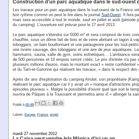
Construction d'un parc aquatique dans le sud-ouest 
Les travaux pour un parc aquatique dans le sud-ouest de la France o
bon rythme comme on peut le lire dans le journal
Sud-Ouest
. Il fera 
mais sera accessible à tout le monde, sauf en juillet et août (période 
du camping). L'ouverture est prévue pour le 27 avril 2013.
Le parc aquatique s'étendra sur 5000 m² et sera composé de trois zo
chauffée, sous un dôme fait de bois et de verre abritant un lagon à vag
toboggans, un bain bouillonnant et une pataugeoire pour les tout-petits.
une rivière sauvage, des toboggans et une aire de jeux aquatiques. L
hammams, sauna, salle de gym, soins esthétiques… L'ambiance sera t
de 500 personnes et 10 empois seront créés. Le prix d'entrée n'a pas e
plusieurs millions d'euros, mais le montant exact « reste confidentiel
et du Tarn-et-Garonne qui réalisent les travaux, « dans le respect des
Après dix ans d'exploitation du camping Airotel, son propriétaire (Kain
réalisant le parc aquatique car il y avait un « manque d'attractions pro
épisodes pluvieux ». Malgré la possibilité d'ouvrir quel que soit le temp
ouvrira de Pâques à la Toussaint et permettra ainsi d' « allonger la sai
Publié à
00:48
Labels:
Europe
,
France
,
projet
mardi 27 novembre 2012
La Caixa veut vendre Isla Mágica d'ici un an