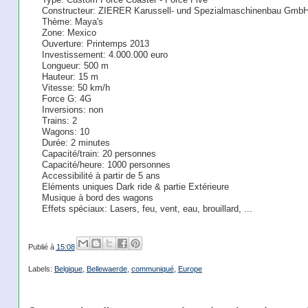
Constructeur: ZIERER Karussell- und Spezialmaschinenbau Gmb
Thème: Maya's
Zone: Mexico
Ouverture: Printemps 2013
Investissement: 4.000.000 euro
Longueur: 500 m
Hauteur: 15 m
Vitesse: 50 km/h
Force G: 4G
Inversions: non
Trains: 2
Wagons: 10
Durée: 2 minutes
Capacité/train: 20 personnes
Capacité/heure: 1000 personnes
Accessibilité à partir de 5 ans
Eléments uniques Dark ride & partie Extérieure
Musique à bord des wagons
Effets spéciaux: Lasers, feu, vent, eau, brouillard, ...
Publié à
15:08
Labels:
Belgique
,
Bellewaerde
,
communiqué
,
Europe