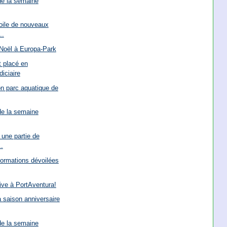
de la semaine
oile de nouveaux
..
 Noël à Europa-Park
t placé en
iciaire
n parc aquatique de
de la semaine
 une partie de
..
ormations dévoilées
rive à PortAventura!
a saison anniversaire
de la semaine