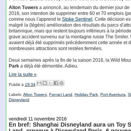
Alton Towers
a annoncé, au lendemain du dernier jour de 
2016, son intention de supprimer entre 60 et 70 emplois (p
comme nous l'apprend le
Stoke Sentinel
. Cette décision es
malgré la (légère) amélioration des résultats du parcs d'attr
britannique, mais qui restent toujours inférieurs à la périod
grave accident survenu sur la montagne russe The Smiler.
avaient déjà été supprimés précédemment cette année et 
nombreuses attractions sont restées fermées.
Deux semaines après la fin de la saison 2016, la Wild Mou
Park
a déjà été démontée. Adieu.
Lire la suite »
Publié à
19:34
Labels:
Alton Towers
,
Ferrari Land
,
Holiday Park
,
Port Aventura
,
S
Disneyland
vendredi 11 novembre 2016
En bref: Shanghai Disneyland aura un Toy S
Land, arnaque à Disneyland Paris, 6 nouvea