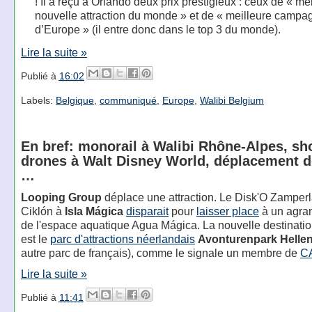
! Il a reçu à Orlando deux prix prestigieux : ceux de « me
nouvelle attraction du monde » et de « meilleure camp
d’Europe » (il entre donc dans le top 3 du monde).
Lire la suite »
Publié à
16:02
Labels:
Belgique
,
communiqué
,
Europe
,
Walibi Belgium
En bref: monorail à Walibi Rhône-Alpes, s
drones à Walt Disney World, déplacement d
…
Looping Group
déplace une attraction. Le Disk'O Zamper
Ciklón à
Isla Mágica
disparait
pour
laisser place
à un agra
de l'espace aquatique Agua Mágica. La nouvelle destinatio
est le
parc d'attractions néerlandais
Avonturenpark Helle
autre parc de français), comme le signale un membre de
C
Lire la suite »
Publié à
11:41