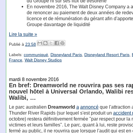
du Groupe ni sur ses flux de trésorerie
En novembre 2016, The Walt Disney Company a 
de renoncer au paiement de deux années de rede
licence et de rémunération du gérant afin d'apporte
Groupe davantage de liquidité
Lire la suite »
Publié à
23:58
Labels:
communiqué
,
Disneyland Paris
,
Disneyland Resort Paris
,
France
,
Walt Disney Studios
mardi 8 novembre 2016
En bref: Dreamworld ne rouvrira pas ses ra
nouvel hôtel à Universal Orlando, Walibi re
Walibi, …
Le parc australien
Dreamworld
a
annoncé
que l'attraction
Thunder River Rapids (sur lequel s'est produit un
accident 
octobre) restera définitivement fermée "par respect pour l
victimes et leurs familles". Le parc, quant à lui, reste provi
fermé au public, il ne rouvrira que lorsque l'audit qui est en