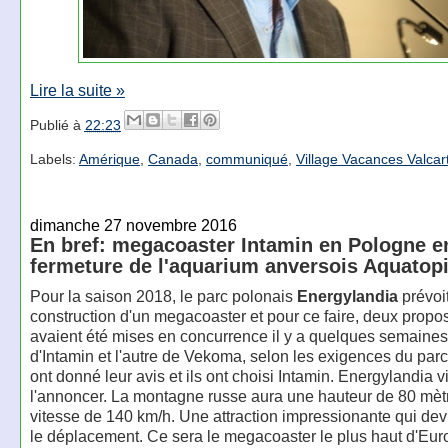
Lire la suite »
Publié à
22:23
Labels:
Amérique
,
Canada
,
communiqué
,
Village Vacances Valcart
dimanche 27 novembre 2016
En bref: megacoaster Intamin en Pologne e
fermeture de l'aquarium anversois Aquatop
Pour la saison 2018, le parc polonais
Energylandia
prévoit
construction d'un megacoaster et pour ce faire, deux propos
avaient été mises en concurrence il y a quelques semaines,
d'Intamin et l'autre de Vekoma, selon les exigences du parc
ont donné leur avis et ils ont choisi Intamin. Energylandia v
l'annoncer. La montagne russe aura une hauteur de 80 mèt
vitesse de 140 km/h. Une attraction impressionante qui devr
le déplacement. Ce sera le megacoaster le plus haut d'Eur