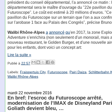
président du conseil départemental, l'a annoncé ce matin : 
départemental sera le maître d'ouvrage du "22e pavillon du
Futuroscope". Le coût est estimé à 20 millions d'euros. "Ce
pavillon du Futuroscope sur un terrain que l'on a aux confi
sur l'arobase 1 face au Palais des Congrès", précise Bruno
Walibi Rhône-Alpes
a
annoncé
qu
'en 2017, la zone Explo
Adventure s’enrichira (non seulement d'un monorail, mais a
nouveau restaurant, le Golden Burger, et d'une nouvelle air
pour les enfants, dont voici un concept art:
Lire la suite »
Publié à
22:57
Labels:
Fraispertuis City
,
Futuroscope
,
Pairi Daiza
,
Schlitterbahn 
Walibi Rhône-Alpes
mardi 22 novembre 2016
En bref: l'escroc du Futuroscope arrêté,
modernisation de l'IMAX de Disneyland Pari
Goliath devient bleu, …