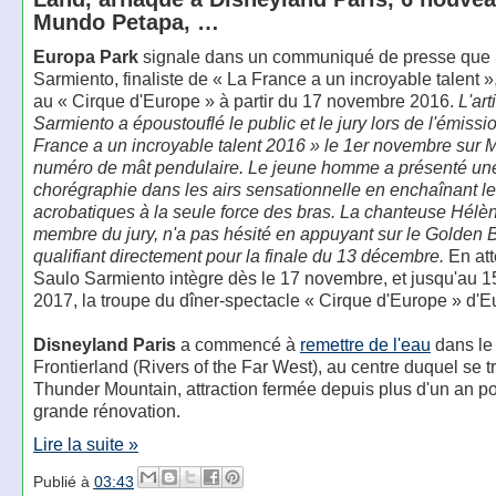
Mundo Petapa, …
Europa Park
signale dans un communiqué de presse que
Sarmiento, finaliste de « La France a un incroyable talent »
au « Cirque d'Europe » à partir du 17 novembre 2016.
L'art
Sarmiento a époustouflé le public et le jury lors de l'émissi
France a un incroyable talent 2016 » le 1er novembre sur 
numéro de mât pendulaire. Le jeune homme a présenté un
chorégraphie dans les airs sensationnelle en enchaînant le
acrobatiques à la seule force des bras. La chanteuse Hélè
membre du jury, n'a pas hésité en appuyant sur le Golden B
qualifiant directement pour la finale du 13 décembre.
En att
Saulo Sarmiento intègre dès le 17 novembre, et jusqu'au 15
2017, la troupe du dîner-spectacle « Cirque d'Europe » d'E
Disneyland Paris
a commencé à
remettre de l'eau
dans le 
Frontierland (Rivers of the Far West), au centre duquel se 
Thunder Mountain, attraction fermée depuis plus d'un an p
grande rénovation.
Lire la suite »
Publié à
03:43