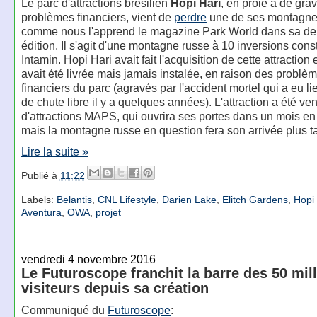
Le parc d'attractions brésilien
Hopi Hari
, en proie à de gra
problèmes financiers, vient de
perdre
une de ses montagne
comme nous l'apprend le magazine Park World dans sa de
édition. Il s'agit d'une montagne russe à 10 inversions const
Intamin. Hopi Hari avait fait l'acquisition de cette attraction
avait été livrée mais jamais instalée, en raison des problè
financiers du parc (agravés par l'accident mortel qui a eu lie
de chute libre il y a quelques années). L'attraction a été v
d'attractions MAPS, qui ouvrira ses portes dans un mois en
mais la montagne russe en question fera son arrivée plus ta
Lire la suite »
Publié à
11:22
Labels:
Belantis
,
CNL Lifestyle
,
Darien Lake
,
Elitch Gardens
,
Hopi 
Aventura
,
OWA
,
projet
vendredi 4 novembre 2016
Le Futuroscope franchit la barre des 50 mil
visiteurs depuis sa création
Communiqué du
Futuroscope
: