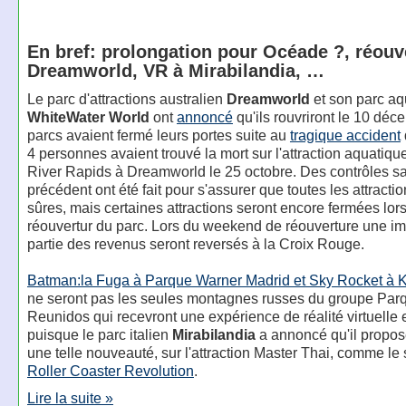
En bref: prolongation pour Océade ?, réouv
Dreamworld, VR à Mirabilandia, …
Le parc d'attractions australien
Dreamworld
et son parc aq
WhiteWater World
ont
annoncé
qu'ils rouvriront le 10 déc
parcs avaient fermé leurs portes suite au
tragique accident
4 personnes avaient trouvé la mort sur l'attraction aquatiq
River Rapids à Dreamworld le 25 octobre. Des contrôles s
précédent ont été fait pour s'assurer que toutes les attracti
sûres, mais certaines attractions seront encore fermées lors
réouvertur du parc. Lors du weekend de réouverture une im
partie des revenus seront reversés à la Croix Rouge.
Batman:la Fuga à Parque Warner Madrid et Sky Rocket à
ne seront pas les seules montagnes russes du groupe Par
Reunidos qui recevront une expérience de réalité virtuelle
puisque le parc italien
Mirabilandia
a annoncé qu'il propos
une telle nouveauté, sur l'attraction Master Thai, comme le
Roller Coaster Revolution
.
Lire la suite »