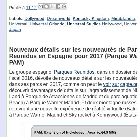
Publié à
11:12
Labels:
Dollywood
,
Dreamworld
,
Kentucky Kingdom
,
Mirabilandia
Universal
,
Universal Orlando
,
Universal Studios Hollywood
,
Univer
Japan
Nouveaux détails sur les nouveautés de Pa
Reunidos en Espagne pour 2017 (Parque Wa
PAM)
Le groupe espagnol
Parques Reunidos
, dans un dossier de
fiscal 2016, dévoile de nouveaux détails sur les nouveaut
dans ses parcs en 2017, comme on peut le
voir
sur
capte.o
découvrir davantages de détails sur l'agrandissement de 
Land à Parque de Atracciones de Madrid et du parc aquati
Beach) à Parque Warner Madrid. Et deux montagne russes
recevront une nouvelle expérience de réalité virtuelle (Ba
à Parque Warner Madrid et Sky rocket à Kennywood (États-