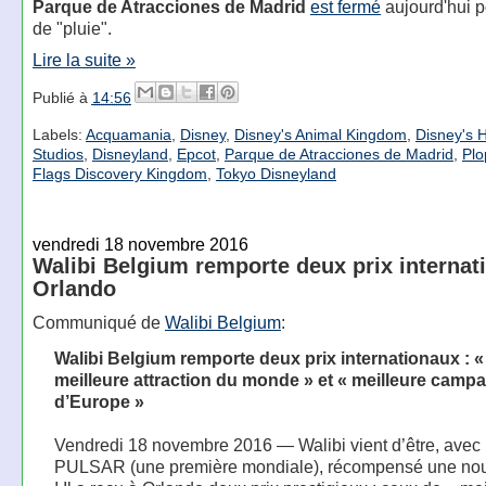
Parque de Atracciones de Madrid
est fermé
aujourd'hui 
de "pluie".
Lire la suite »
Publié à
14:56
Labels:
Acquamania
,
Disney
,
Disney's Animal Kingdom
,
Disney's 
Studios
,
Disneyland
,
Epcot
,
Parque de Atracciones de Madrid
,
Plo
Flags Discovery Kingdom
,
Tokyo Disneyland
vendredi 18 novembre 2016
Walibi Belgium remporte deux prix internat
Orlando
Communiqué de
Walibi Belgium
:
Walibi Belgium remporte deux prix internationaux : «
meilleure attraction du monde » et « meilleure camp
d’Europe »
Vendredi 18 novembre 2016 — Walibi vient d’être, avec 
PULSAR (une première mondiale), récompensé une nouv