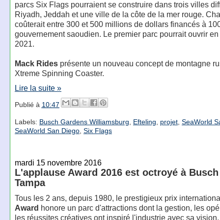
parcs Six Flags pourraient se construire dans trois villes dif
Riyadh, Jeddah et une ville de la côte de la mer rouge. Ch
coûterait entre 300 et 500 millions de dollars financés à 10
gouvernement saoudien. Le premier parc pourrait ouvrir e
2021.
Mack Rides
présente un nouveau concept de montagne ru
Xtreme Spinning Coaster.
Lire la suite »
Publié à
10:47
Labels:
Busch Gardens Williamsburg
,
Efteling
,
projet
,
SeaWorld S
SeaWorld San Diego
,
Six Flags
mardi 15 novembre 2016
L'applause Award 2016 est octroyé à Busc
Tampa
Tous les 2 ans, depuis 1980, le prestigieux prix internation
Award
honore un parc d'attractions dont la gestion, les opé
les réussites créatives ont inspiré l'industrie avec sa vision,