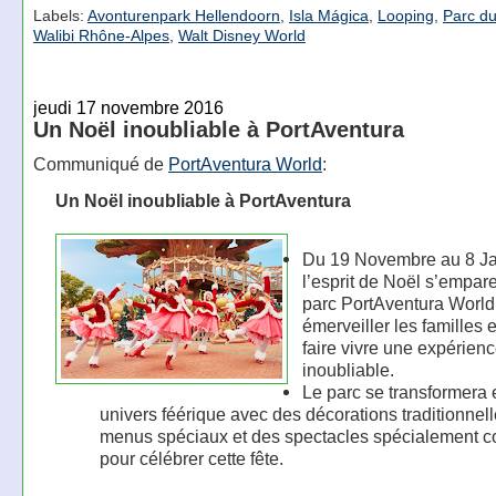
Labels:
Avonturenpark Hellendoorn
,
Isla Mágica
,
Looping
,
Parc du
Walibi Rhône-Alpes
,
Walt Disney World
jeudi 17 novembre 2016
Un Noël inoubliable à PortAventura
Communiqué de
PortAventura World
:
Un Noël inoubliable à PortAventura
Du 19 Novembre au 8 Ja
l’esprit de Noël s’empar
parc PortAventura World
émerveiller les familles e
faire vivre une expérien
inoubliable.
Le parc se transformera 
univers féérique avec des décorations traditionnell
menus spéciaux et des spectacles spécialement 
pour célébrer cette fête.