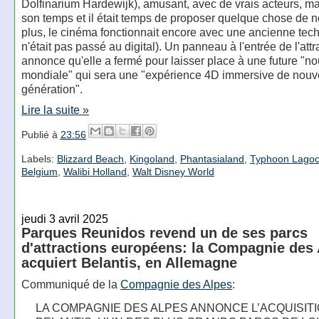
Dolfinarium Hardewijk), amusant, avec de vrais acteurs, mai
son temps et il était temps de proposer quelque chose de 
plus, le cinéma fonctionnait encore avec une ancienne tech
n'était pas passé au digital). Un panneau à l'entrée de l'attr
annonce qu'elle a fermé pour laisser place à une future "n
mondiale" qui sera une "expérience 4D immersive de nouv
génération".
Lire la suite »
Publié à
23:56
Labels:
Blizzard Beach
,
Kingoland
,
Phantasialand
,
Typhoon Lago
Belgium
,
Walibi Holland
,
Walt Disney World
jeudi 3 avril 2025
Parques Reunidos revend un de ses parcs
d'attractions européens: la Compagnie des
acquiert Belantis, en Allemagne
Communiqué de la
Compagnie des Alpes
:
LA COMPAGNIE DES ALPES ANNONCE L’ACQUISIT