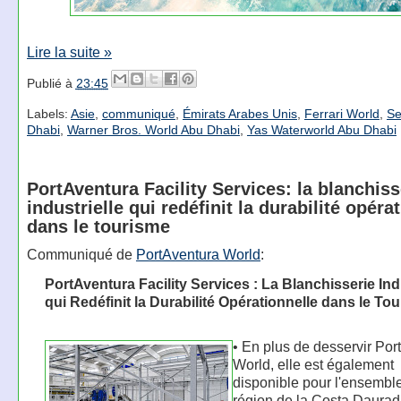
Lire la suite »
Publié à
23:45
Labels:
Asie
,
communiqué
,
Émirats Arabes Unis
,
Ferrari World
,
Se
Dhabi
,
Warner Bros. World Abu Dhabi
,
Yas Waterworld Abu Dhabi
PortAventura Facility Services: la blanchiss
industrielle qui redéfinit la durabilité opéra
dans le tourisme
Communiqué de
PortAventura World
:
PortAventura Facility Services : La Blanchisserie Ind
qui Redéfinit la Durabilité Opérationnelle dans le To
• En plus de desservir Por
World, elle est également
disponible pour l'ensemble
région de la Costa Daura