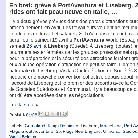
En bref: grève à PortAventura et Liseberg, 
rides ont fait peau neuve en Italie, …
Il y a deux grèves prévues dans des parcs d'attractions eu
prochainement, en avril. Les travailleurs veulent de meilleu
conditions de travail et salaires. S'il n'y a pas d'accord ava
aura lieu le samedi 19 avril à
PortAventura
World (Espagne
samedi
26 avril
à
Liseberg
(Suède). À Liseberg, (toutes) le
pourraient rester fermées car les groupes professionnels qui
pour la préparation et la sécurité des attractions feraient gr
eux aucune opération d'attraction ne peut se faire. L'organi
patronale de Liseberg, Visita (Confédération de Sociétés S
négocié une nouvelle convention collective depuis début 
l'accord de Liseberg est le premier des accords avec la Co
de Sociétés Suédoises et Kommunal, il y a beaucoup de qu
ont dû être abordées dans les négociations.
Lire la suite »
Publié à
04:08
Labels:
Gardaland
,
Kings Dominion
,
Liseberg
,
MagicLand
,
Port A
Flags Great Adventure
,
Six Flags New England
,
Universal Studios
Walibi Belgium