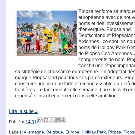
Plopsa renforce sa marqu
européenne avec de nouv
noms et des investisseme
d’envergure. Plopsaland
Deutschland et Plopsalan
Ardennes : ce sont les no
noms de Holiday Park Ge
de Plopsa Coo Ardennes. 
changements de nom, Plo
franchit une étape importa
sa stratégie de croissance européenne. En adoptant dés
marque Plopsaland pour tous ses parcs extérieurs, Plop
construire une marque forte et reconnaissable au-delà d
frontières. Le lancement cette semaine d’un site web en
repensé s’inscrit également dans cette ambition.
Lire la suite »
Publié à
14:01
Labels:
Allemagne
,
Belgique
,
Europe
,
Holiday Park
,
Plopsa
,
Plops