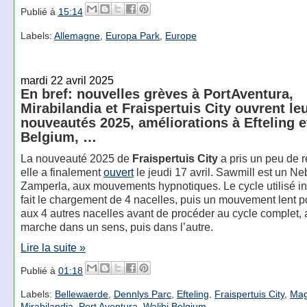
Publié à
15:14
Labels:
Allemagne
,
Europa Park
,
Europe
mardi 22 avril 2025
En bref: nouvelles grèves à PortAventura,
Mirabilandia et Fraispertuis City ouvrent le
nouveautés 2025, améliorations à Efteling e
Belgium, …
La nouveauté 2025 de
Fraispertuis City
a pris un peu de r
elle a finalement
ouvert
le jeudi 17 avril. Sawmill est un N
Zamperla, aux mouvements hypnotiques. Le cycle utilisé in
fait le chargement de 4 nacelles, puis un mouvement lent 
aux 4 autres nacelles avant de procéder au cycle complet,
marche dans un sens, puis dans l’autre.
Lire la suite »
Publié à
01:18
Labels:
Bellewaerde
,
Dennlys Parc
,
Efteling
,
Fraispertuis City
,
Mag
Mirabilandia
,
Port Aventura
,
Walibi Belgium