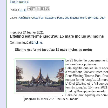
Lire la suite »
Publié à
21:48
Labels:
Amérique
,
Cedar Fair
,
SeaWorld Parks and Entertainment
,
Six Flags
,
USA
mercredi 24 février 2021
Efteling est fermé jusqu'au 15 mars inclus au moins
Communiqué d'
Efteling
:
Efteling est fermé jusqu'au 15 mars inclus au moins
Le 23 février, le gouvernemen
national sera prolongé.
Cela signifie que les lieux acc
d’attractions, doivent rester 
Pour Efteling Theme Park Resort
restera fermé jusqu'au 15 mar
L'Hôtel Efteling et le Village
fermés jusqu'au 15 mars 2021 
Efteling Bosrijk reste ouvert.
L’aire de jeux aquatiques couv
jusqu'au 15 mars 2021 inclus au moins.