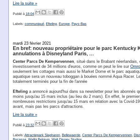
Lire la suite »
Publié à
18:04
Labels:
communiqué
,
Efteling
,
Europe
,
Pays-Bas
mardi 23 février 2021
En bref: nouveau propriétaire pour le parc Kentucky K
annulations à Disneyland Paris, …
Center Parcs De Kempervennen
, situé dans le Brabant néerlandais,
investissement de 34 millions d'euros, comme on peut le lire sur
Omro
seulement les cottages mais aussi le Market Dome et le parc aquati
aquatique sera un nouveau toboggan à bouées nommé Aqua Racer. Les
totalement terminés pour la fin de l'année
Efteling
a annoncé aujourd'hui dans sa newsletter pour les abonnés qu
moins jusqu'au 15 mars inclus (au lieu du 2 mars). En effet, le premie
nombreuses restrictions jusqu'au 15 mars en relation avec la Covid-19. 
avant, mais pas les parcs d'attractions.
Lire la suite »
Publié à
23:32
Labels:
Attractiepark Slagharen
,
Bellewaerde
,
Center Parcs De Kempervennen
,
Dis
Bocasse
,
Walibi Belgium
,
Walt Disney Studios