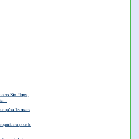
cains Six Flags,
a...
 jusqu'au 15 mars
opriétaire pour le