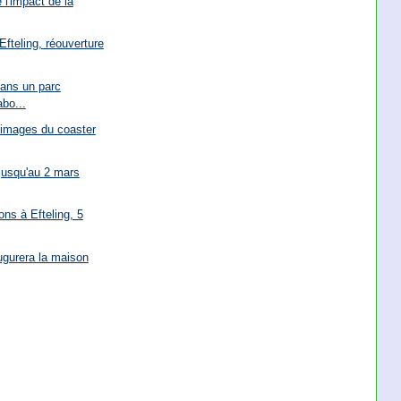
 l'impact de la
Efteling, réouverture
dans un parc
abo...
 images du coaster
 jusqu'au 2 mars
ons à Efteling, 5
ugurera la maison