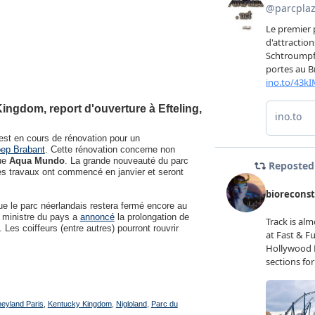
ingdom, report d'ouverture à Efteling,
 est en cours de rénovation pour un
ep Brabant
. Cette rénovation concerne non
que
Aqua Mundo
. La grande nouveauté du parc
 travaux ont commencé en janvier et seront
e le parc néerlandais restera fermé encore au
r ministre du pays a
annoncé
la prolongation de
Les coiffeurs (entre autres) pourront rouvrir
neyland Paris
,
Kentucky Kingdom
,
Nigloland
,
Parc du