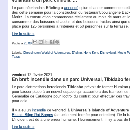
volantes d'un parc chinois, …
Le parc néerlandais
Efteling
a
annoncé
qu'un chantier commence cett
dès cette semaine pour la construction du restaurant/boulangerie Bäc
Moritz. La construction commencera réellement au mois de mars et l'o
consommer des boissons chaudes et des boissons froides ainsi que des
place pour 125 personnes à l'intérieur et 50 personnes sur la terrasse.
Lire la suite »
Publié à
23:08
Labels:
Chessington World of Adventures
,
Efteling
,
Hong Kong Disneyland
,
Movie P
Texas
vendredi 12 février 2021
En bref: incendie dans un parc Universal, Tibidabo f
Le parc d'attractions bercelonais
Tibidabo
prévoit de fermer Hurakan (
pour laisser place à un nouvel espace qui accueillera des trampolines.
Généralité de Catalogne pour l'octroi du contrat pour effectuer ces tr
pour cela.
Il y a eu un
incendie
ce vendredi à
Universal's Islands of Adventure
Bluto’s Bilge-Rat Barges
(actuellement fermée pour entretien). De la f
L'incident est dû à une erreur humaine. Heureusement, il n'y a pas de 
Lire la suite »