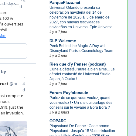
ParquePlaza.net
Universal Orlando presenta su
celebración navideña del 14 de
noviembre de 2026 al 3 de enero de
2027, con nuevas festividades
navideñas en Universal Epic Universe
Il y a 1 jour
DLP Welcome
Peek Behind the Magic: A Day with
Disneyland Paris’s Cosmetology Team
Il y a 1 jour
Rien que d'y Penser (podcast)
L'une a détesté, l'autre a bien aimé... Le
débrief contrasté de Universal Studio
Japan, à Osaka !
Il y a 1 jour
Forum Puyfolonaute
Parlez de ce que vous voulez, quand
vous voulez ! • Un site qui partage des
conseils sur le voyage à Bora Bora ?
Il y a 2 jours
OOPARC
Plopsaland De Panne : Code promo
Plopsaland : Jusqu’à 15 % de réduction
sur les billets d’entrée en 2026 (Bon