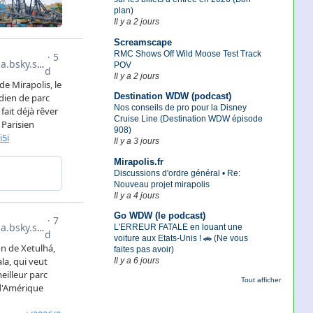
plan)
Il y a 2 jours
Screamscape
RMC Shows Off Wild Moose Test Track
POV
Il y a 2 jours
Destination WDW (podcast)
Nos conseils de pro pour la Disney
Cruise Line (Destination WDW épisode
908)
Il y a 3 jours
Mirapolis.fr
Discussions d'ordre général • Re:
Nouveau projet mirapolis
Il y a 4 jours
Go WDW (le podcast)
L'ERREUR FATALE en louant une
voiture aux Etats-Unis ! 🚗 (Ne vous
faites pas avoir)
Il y a 6 jours
Tout afficher