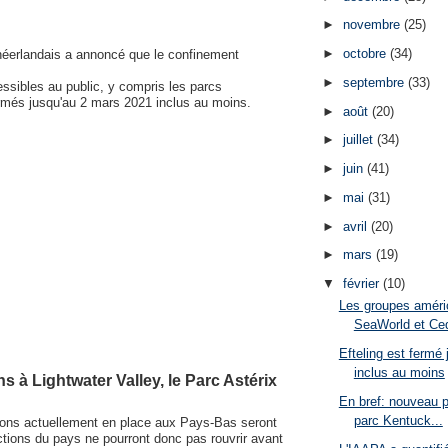
►
novembre
(25)
►
octobre
(34)
 néerlandais a annoncé que le confinement
►
septembre
(33)
essibles au public, y compris les parcs
fermés jusqu'au 2 mars 2021 inclus au moins.
►
août
(20)
►
juillet
(34)
►
juin
(41)
►
mai
(31)
►
avril
(20)
►
mars
(19)
▼
février
(10)
Les groupes améri
SeaWorld et Ced
Efteling est fermé
inclus au moins
ns à Lightwater Valley, le Parc Astérix
En bref: nouveau pr
parc Kentuck...
tions actuellement en place aux Pays-Bas seront
actions du pays ne pourront donc pas rouvrir avant