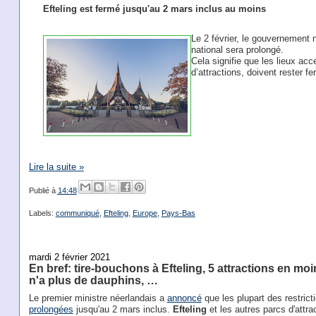
Efteling est fermé jusqu'au 2 mars inclus au moins
Le 2 février, le gouvernement
national sera prolongé.
Cela signifie que les lieux acc
d’attractions, doivent rester 
Lire la suite »
Publié à
14:48
Labels:
communiqué
,
Efteling
,
Europe
,
Pays-Bas
mardi 2 février 2021
En bref: tire-bouchons à Efteling, 5 attractions en moi
n'a plus de dauphins, …
Le premier ministre néerlandais a
annoncé
que les plupart des restric
prolongées
jusqu'au 2 mars inclus.
Efteling
et les autres parcs d'attr