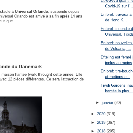
L'IAAPA a quantifié
Covid-19 sur l'...
ctacle à
Universal Orlando
, suspendu depuis
En bref: travaux à 
iversal Orlando est arrivé à sa fin après 14 ans
de Hong K...
musique.
En bref: incendie 
Universal, Tibid
En bref: nouvelles
de Vulcania, ...
Efteling est fermé
inclus au moins
grande du Danemark
En bref: tire-bouch
 maison hantée (walk through) cette année. Elle
attractions e...
vec 12 pièces différentes. Ce sera l'attraction de
Tivoli Gardens ina
hantée la plus...
►
janvier
(20)
►
2020
(319)
►
2019
(367)
►
2018
(295)