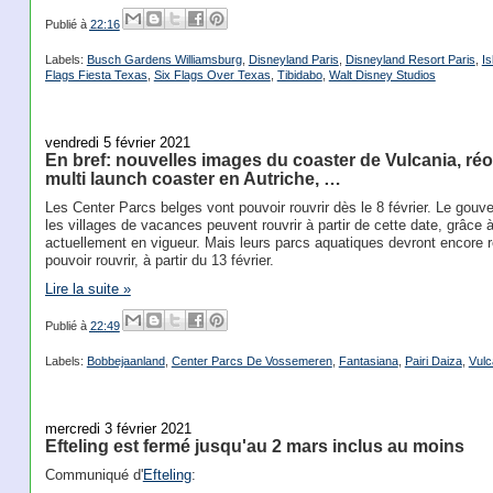
Publié à
22:16
Labels:
Busch Gardens Williamsburg
,
Disneyland Paris
,
Disneyland Resort Paris
,
Is
Flags Fiesta Texas
,
Six Flags Over Texas
,
Tibidabo
,
Walt Disney Studios
vendredi 5 février 2021
En bref: nouvelles images du coaster de Vulcania, réo
multi launch coaster en Autriche, …
Les Center Parcs belges vont pouvoir rouvrir dès le 8 février. Le gouv
les villages de vacances peuvent rouvrir à partir de cette date, grâce 
actuellement en vigueur. Mais leurs parcs aquatiques devront encore r
pouvoir rouvrir, à partir du 13 février.
Lire la suite »
Publié à
22:49
Labels:
Bobbejaanland
,
Center Parcs De Vossemeren
,
Fantasiana
,
Pairi Daiza
,
Vulc
mercredi 3 février 2021
Efteling est fermé jusqu'au 2 mars inclus au moins
Communiqué d'
Efteling
: