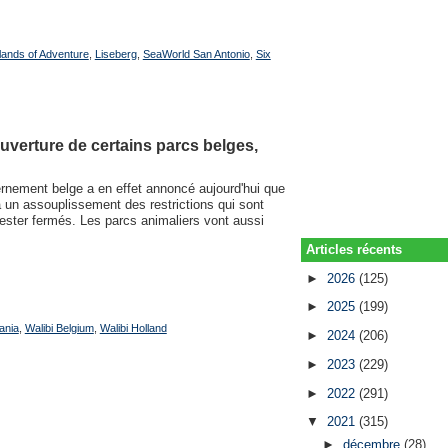
lands of Adventure
,
Liseberg
,
SeaWorld San Antonio
,
Six
uverture de certains parcs belges,
ernement belge a en effet annoncé aujourd'hui que
à un assouplissement des restrictions qui sont
ester fermés. Les parcs animaliers vont aussi
Articles récents
►
2026
(125)
►
2025
(199)
ania
,
Walibi Belgium
,
Walibi Holland
►
2024
(206)
►
2023
(229)
►
2022
(291)
▼
2021
(315)
►
décembre
(28)