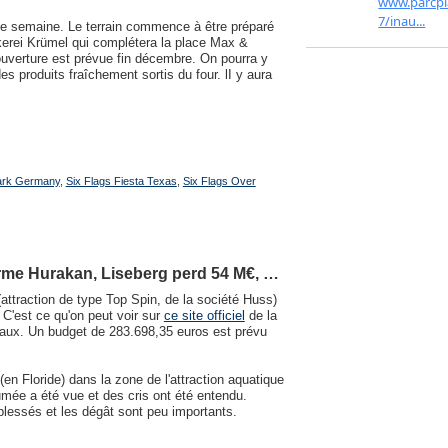
e semaine. Le terrain commence à être préparé
kerei Krümel qui complétera la place Max &
uverture est prévue fin décembre. On pourra y
 produits fraîchement sortis du four. lI y aura
ark Germany
,
Six Flags Fiesta Texas
,
Six Flags Over
erme Hurakan, Liseberg perd 54 M€, …
attraction de type Top Spin, de la société Huss)
 C'est ce qu'on peut voir sur
ce site officiel
de la
avaux. Un budget de 283.698,35 euros est prévu
(en Floride) dans la zone de l'attraction aquatique
umée a été vue et des cris ont été entendu.
blessés et les dégât sont peu importants.