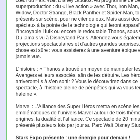
cœur du Parc Walt Disney Studios. Au programme de ce
superproduction : du « live action » avec Thor, Iron Man,
Widow, Doctor Strange, Black Panther et Spider-Man, t
présents sur scène, pour ne citer qu’eux. Mais aussi des 
spéciaux à la pointe de la technologie qui feront apparaî
l’incroyable Hulk ou encore le redoutable Thanos, sous 
Du jamais vu à Disneyland Paris. Attendez-vous égalem
projections spectaculaires et d’autres grandes surpris
chose est sûre : vous assisterez à une aventure épique 
jamais vue.
L’histoire : « Thanos a trouvé un moyen de manipuler le
Avengers et leurs associés, afin de les détruire. Les hér
arriveront-ils à s’en sortir ? Vous le découvrirez dans ce
spectacle, à l’histoire pleine de péripéties qui va vous te
haleine ».
Marvel : L’Alliance des Super Héros mettra en scène les
emblématiques de l’univers Marvel autour de trois thème
origines, la dualité et l’alliance. Ce spectacle de 20 min
présenté plusieurs fois par jour au Parc Walt Disney Stu
Stark Expo présente : une énergie pour demain !