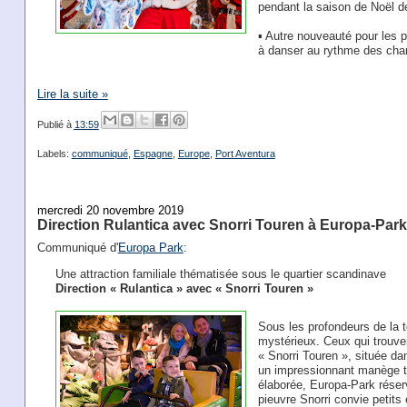
pendant la saison de Noël d
▪ Autre nouveauté pour les pl
à danser au rythme des chan
Lire la suite »
Publié à
13:59
Labels:
communiqué
,
Espagne
,
Europe
,
Port Aventura
mercredi 20 novembre 2019
Direction Rulantica avec Snorri Touren à Europa-Park
Communiqué d'
Europa Park
:
Une attraction familiale thématisée sous le quartier scandinave
Direction « Rulantica » avec « Snorri Touren »
Sous les profondeurs de la 
mystérieux. Ceux qui trouvero
« Snorri Touren », située da
un impressionnant manège th
élaborée, Europa-Park réser
pieuvre Snorri convie petits