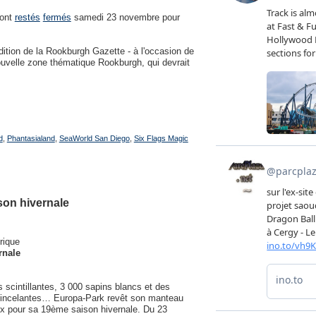
ont
restés
fermés
samedi 23 novembre pour
dition de la Rookburgh Gazette - à l'occasion de
ouvelle zone thématique Rookburgh, qui devrait
d
,
Phantasialand
,
SeaWorld San Diego
,
Six Flags Magic
son hivernale
rique
rnale
 scintillantes, 3 000 sapins blancs et des
étincelantes… Europa-Park revêt son manteau
eux pour sa 19ème saison hivernale. Du 23