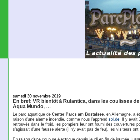
samedi 30 novembre 2019
En bref: VR bientôt à Rulantica, dans les coulisses de
Aqua Mundo, …
Le parc aquatique de
Center Parcs am Bostalsee
, en Allemagne, a 
raison d'une alarme incendie, comme nous l'apprend
sol.de
. Il y avai
retrouvés dans le froid, les pompiers leur ont fourni des couvertures pour
s'agissait d'une fausse alerte (il n'y avait pas de feu), les visiteurs on
En raison d'une coupure électrique depuis jeudi en fin de journée, ju