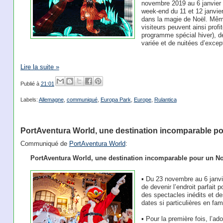
novembre 2019 au 6 janvier 
week-end du 11 et 12 janvier
dans la magie de Noël. Même
visiteurs peuvent ainsi profi
programme spécial hiver), d
variée et de nuitées d’excep
Lire la suite »
Publié à
21:01
Labels:
Allemagne
,
communiqué
,
Europa Park
,
Europe
,
Rulantica
PortAventura World, une destination incomparable po
Communiqué de
PortAventura World
:
PortAventura World, une destination incomparable pour un No
▪ Du 23 novembre au 6 janvier
de devenir l’endroit parfait
des spectacles inédits et d
dates si particulières en fam
▪ Pour la première fois, l’ad