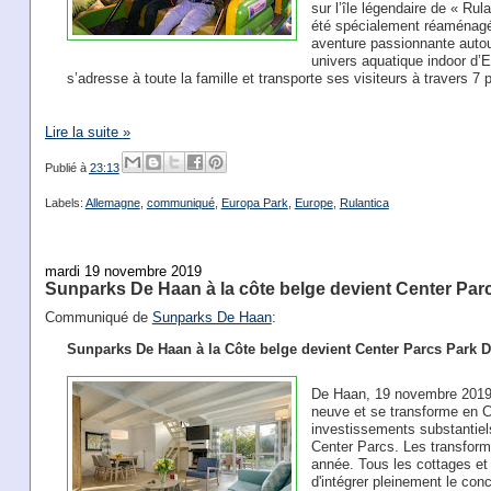
sur l’île légendaire de « Rul
été spécialement réaménagé po
aventure passionnante autour
univers aquatique indoor d’
s’adresse à toute la famille et transporte ses visiteurs à travers 7
Lire la suite »
Publié à
23:13
Labels:
Allemagne
,
communiqué
,
Europa Park
,
Europe
,
Rulantica
mardi 19 novembre 2019
Sunparks De Haan à la côte belge devient Center Par
Communiqué de
Sunparks De Haan
:
Sunparks De Haan à la Côte belge devient Center Parcs Park 
De Haan, 19 novembre 2019 
neuve et se transforme en 
investissements substantiels
Center Parcs. Les transforma
année. Tous les cottages et 
d'intégrer pleinement le con