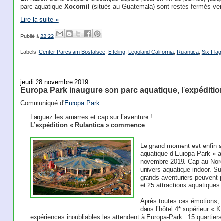
parc aquatique
Xocomil
(situés au Guatemala) sont restés fermés ve
Lire la suite »
Publié à
22:22
Labels:
Center Parcs am Bostalsee
,
Efteling
,
Legoland California
,
Rulantica
,
Six Fla
jeudi 28 novembre 2019
Europa Park inaugure son parc aquatique, l’expédit
Communiqué d'
Europa Park
:
Larguez les amarres et cap sur l’aventure !
L’expédition « Rulantica » commence
Le grand moment est enfin ar
aquatique d’Europa-Park » a 
novembre 2019. Cap au Nord 
univers aquatique indoor. Su
grands aventuriers peuvent 
et 25 attractions aquatiques
Après toutes ces émotions, l
dans l’hôtel 4* supérieur «
expériences inoubliables les attendent à Europa-Park : 15 quartie