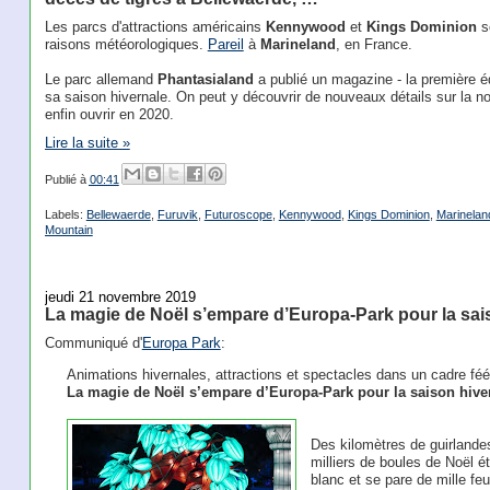
Les parcs d'attractions américains
Kennywood
et
Kings Dominion
s
raisons météorologiques.
Pareil
à
Marineland
, en France.
Le parc allemand
Phantasialand
a publié un magazine - la première é
sa saison hivernale. On peut y découvrir de nouveaux détails sur la n
enfin ouvrir en 2020.
Lire la suite »
Publié à
00:41
Labels:
Bellewaerde
,
Furuvik
,
Futuroscope
,
Kennywood
,
Kings Dominion
,
Marinelan
Mountain
jeudi 21 novembre 2019
La magie de Noël s’empare d’Europa-Park pour la sai
Communiqué d'
Europa Park
:
Animations hivernales, attractions et spectacles dans un cadre féé
La magie de Noël s’empare d’Europa-Park pour la saison hive
Des kilomètres de guirlandes
milliers de boules de Noël 
blanc et se pare de mille f