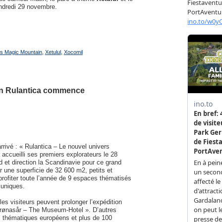
ndredi 29 novembre.
gs Magic Mountain
,
Xetulul
,
Xocomil
ion Rulantica commence
rivé : « Rulantica – Le nouvel univers
accueilli ses premiers explorateurs le 28
et direction la Scandinavie pour ce grand
r une superficie de 32 600 m2, petits et
profiter toute l’année de 9 espaces thématisés
 uniques.
es visiteurs peuvent prolonger l’expédition
 Krønasår – The Museum-Hotel ». D’autres
rs thématiques européens et plus de 100