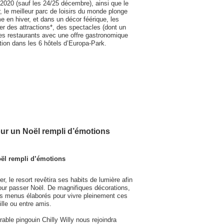
2020 (sauf les 24/25 décembre), ainsi que le
, le meilleur parc de loisirs du monde plonge
 en hiver, et dans un décor féérique, les
ter des attractions*, des spectacles (dont un
es restaurants avec une offre gastronomique
tion dans les 6 hôtels d’Europa-Park.
ur un Noël rempli d’émotions
ël rempli d’émotions
, le resort revêtira ses habits de lumière afin
 pour passer Noël. De magnifiques décorations,
es menus élaborés pour vivre pleinement ces
ille ou entre amis.
orable pingouin Chilly Willy nous rejoindra