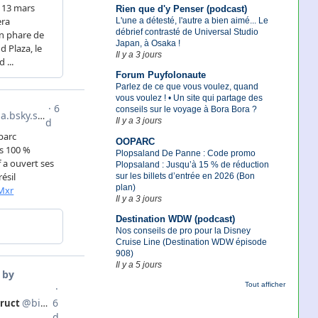
Rien que d'y Penser (podcast)
L'une a détesté, l'autre a bien aimé... Le
débrief contrasté de Universal Studio
Japan, à Osaka !
Il y a 3 jours
Forum Puyfolonaute
Parlez de ce que vous voulez, quand
vous voulez ! • Un site qui partage des
conseils sur le voyage à Bora Bora ?
Il y a 3 jours
OOPARC
Plopsaland De Panne : Code promo
Plopsaland : Jusqu’à 15 % de réduction
sur les billets d’entrée en 2026 (Bon
plan)
Il y a 3 jours
Destination WDW (podcast)
Nos conseils de pro pour la Disney
Cruise Line (Destination WDW épisode
908)
Il y a 5 jours
Tout afficher