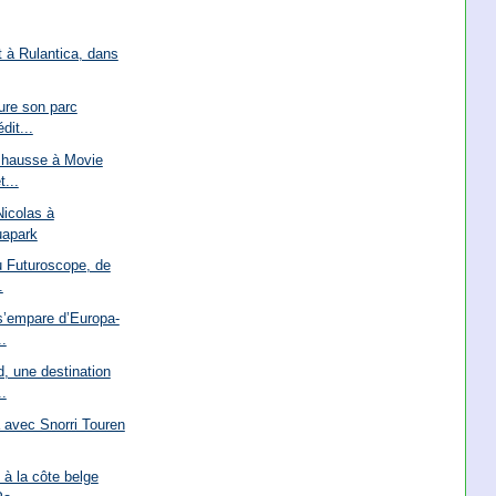
t à Rulantica, dans
ure son parc
dit...
n hausse à Movie
...
Nicolas à
uapark
au Futuroscope, de
.
s’empare d’Europa-
..
, une destination
.
a avec Snorri Touren
à la côte belge