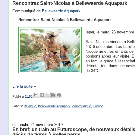
Rencontrez Saint-Nicolas à Bellewaerde Aquapark
Communiqué de
Bellewaerde Aquapark
:
Rencontrez Saint-Nicolas à Bellewaerde Aquapark
Ieper, le mardi 26 novembre
Saint-Nicolas viendra à Bel
4 & 6 décembre. Les familles
Nicodème et les enfants de
bonbons après leur visite. En
en famille grâce à l'associa
détente, tout dans une oasi
de 34°C.
Lire la suite »
Publié à
11:52
Labels:
Belgique
,
Bellewaerde Aquapark
,
communiqué
,
Europe
dimanche 24 novembre 2019
En bref: un train au Futuroscope, de nouveaux détai
décès de tigres à Bellewaerde, …