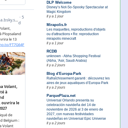
DLP Welcome
Disney’s Not-So-Spooky Spectacular at
Magic Kingdom
Il y a 1 jour
Mirapolis.fr
Les maquettes, reproductions d'objets
ou d'attractions • Re: reproduction
mirapolis minecraft
Il y a 1 jour
RCDB
unknown - Abha Shopping Festival
(Abha, 'Asir, Saudi Arabia)
Il y a 2 jours
Blog d'Europa-Park
Rafraîchissement garanti : découvrez les
aires de jeux aquatiques d’Europa-Park
Il y a 2 jours
ParquePlaza.net
Universal Orlando presenta su
celebración navideña del 14 de
noviembre de 2026 al 3 de enero de
2027, con nuevas festividades
navideñas en Universal Epic Universe
Il y a 2 jours