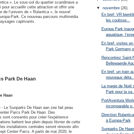
antica ». Le sous-sol du quartier scandinave a
ur accueillir cette attraction et offrir une
▼
novembre
(26)
 de l’univers de « Rulantica », le nouvel
En bref: VR bientô
Europa-Park. Ce nouveau parcours multimédia
les coulisse...
 paysages captivants.
Europa Park inaug
aquatique, l’expé
En bref: visites e
Park Germany et
Rencontrez Saint-
Bellewaerde Aq
En bref: un train 
nouveaux déta..
cs Park De Haan
La magie de Noël 
Park pour la sa.
De Haan
PortAventura World
incomparable p..
- Le Sunparks De Haan aan zee fait peau
Center Parcs Park De Haan. Des
Direction Rulantic
 sont consentis pour créer l'expérience
à Europa-Park
tions battent leur plein depuis février de cette
les installations centrales seront rénovés afin
Sunparks De Haan 
cept Center Parcs. A partir de mai 2020, le