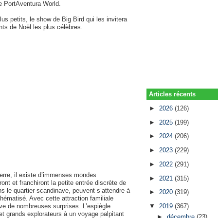
e PortAventura World.
us petits, le show de Big Bird qui les invitera
ts de Noël les plus célèbres.
Articles récents
►
2026
(126)
►
2025
(199)
►
2024
(206)
►
2023
(229)
►
2022
(291)
terre, il existe d’immenses mondes
►
2021
(315)
nt et franchiront la petite entrée discrète de
ns le quartier scandinave, peuvent s’attendre à
►
2020
(319)
ématisé. Avec cette attraction familiale
ve de nombreuses surprises. L’espiègle
▼
2019
(367)
 et grands explorateurs à un voyage palpitant
►
décembre
(23)