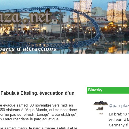
Bluesky
 Fabula à Efteling, évacuation d'un
été évacué samedi 30 novembre vers midi en
t 350 visiteurs à l'Aqua Mundo, qui se sont donc
 ne pas se refroidir. Lorsqu'il a été établi qu'il
t pu retourner dans le parc aquatique.
sque samedi matin, le parc à thème
Xetulul
et le