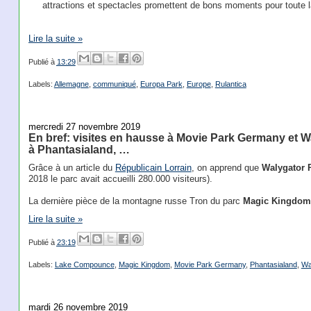
attractions et spectacles promettent de bons moments pour toute la
Lire la suite »
Publié à
13:29
Labels:
Allemagne
,
communiqué
,
Europa Park
,
Europe
,
Rulantica
mercredi 27 novembre 2019
En bref: visites en hausse à Movie Park Germany et 
à Phantasialand, …
Grâce à un article du
Républicain Lorrain
, on apprend que
Walygator 
2018 le parc avait accueilli 280.000 visiteurs).
La dernière pièce de la montagne russe Tron du parc
Magic Kingdom
Lire la suite »
Publié à
23:19
Labels:
Lake Compounce
,
Magic Kingdom
,
Movie Park Germany
,
Phantasialand
,
Wa
mardi 26 novembre 2019