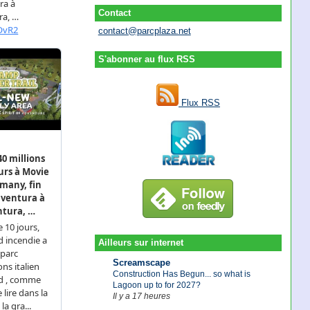
Contact
contact@parcplaza.net
S'abonner au flux RSS
Flux RSS
Ailleurs sur internet
Screamscape
Construction Has Begun... so what is
Lagoon up to for 2027?
Il y a 17 heures