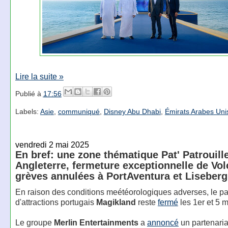
Lire la suite »
Publié à
17:56
Labels:
Asie
,
communiqué
,
Disney Abu Dhabi
,
Émirats Arabes Uni
vendredi 2 mai 2025
En bref: une zone thématique Pat' Patrouill
Angleterre, fermeture exceptionnelle de Vo
grèves annulées à PortAventura et Liseber
En raison des conditions meétéorologiques adverses, le pa
d'attractions portugais
Magikland
reste
fermé
les 1er et 5 m
Le groupe
Merlin Entertainments
a
annoncé
un partenaria