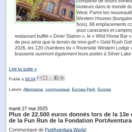
complexe de loisirs immer
visiteurs dans le monde d
West. Parmi les nouveauté
Western Houses (bungalo
bois), 68 emplacements co
pour caravanes et camping
restaurant buffet « Diner Station », le « Wild Horse Bar »
de jeux ainsi que le terrain de mini-golf « Gold Rush Gol
2026, les 120 chambres du « Riverside Western Lodge »
brasserie ouvriront également leurs portes à Silver Lake 
Lire la suite »
Publié à
06:04
Labels:
Allemagne
,
communiqué
,
Europa Park
,
Europe
mardi 27 mai 2025
Plus de 22.500 euros donnés lors de la 13e 
de la Fun Run de la Fondation PortAventura
Communiqué de
PortAventura World
: