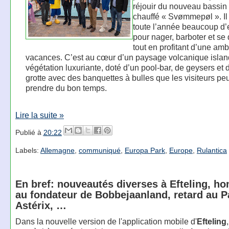
réjouir du nouveau bassin 
chauffé « Svømmepøl ». Il 
toute l’année beaucoup d
pour nager, barboter et se
tout en profitant d’une am
vacances. C’est au cœur d’un paysage volcanique island
végétation luxuriante, doté d’un pool-bar, de geysers et 
grotte avec des banquettes à bulles que les visiteurs pe
prendre du bon temps.
Lire la suite »
Publié à
20:22
Labels:
Allemagne
,
communiqué
,
Europa Park
,
Europe
,
Rulantica
En bref: nouveautés diverses à Efteling, 
au fondateur de Bobbejaanland, retard au P
Astérix, …
Dans la nouvelle version de l'application mobile d'
Efteling