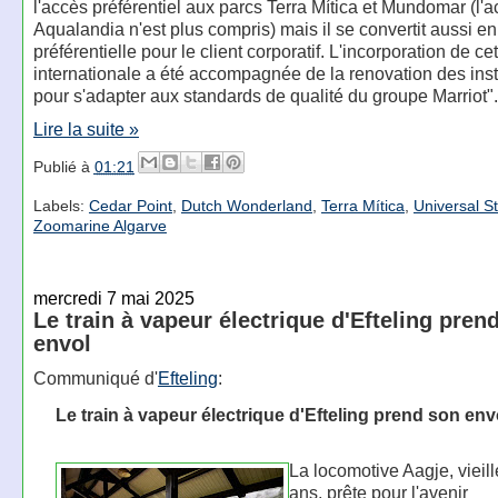
l'accès préférentiel aux parcs Terra Mítica et Mundomar (l'
Aqualandia n'est plus compris) mais il se convertit aussi e
préférentielle pour le client corporatif. L'incorporation de c
internationale a été accompagnée de la renovation des inst
pour s'adapter aux standards de qualité du groupe Marriot".
Lire la suite »
Publié à
01:21
Labels:
Cedar Point
,
Dutch Wonderland
,
Terra Mítica
,
Universal S
Zoomarine Algarve
mercredi 7 mai 2025
Le train à vapeur électrique d'Efteling pren
envol
Communiqué d'
Efteling
:
Le train à vapeur électrique d'Efteling prend son env
La locomotive Aagje, vieil
ans, prête pour l'avenir