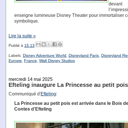
devant
l’impress
enseigne lumineuse Disney Theater pour immortaliser 
symbolique.
Lire la suite »
Publié à
15:13
Labels:
Disney Adventure World
,
Disneyland Paris
,
Disneyland Res
Europe
,
France
,
Walt Disney Studios
mercredi 14 mai 2025
Efteling inaugure La Princesse au petit pois
Communiqué d'
Efteling
:
La Princesse au petit pois est arrivée dans le Bois d
Contes d’Efteling