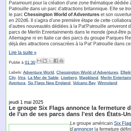
Paramount pour la création d'une zone thématique dédiée à
Patrouille dans un parc d'attractions britannique. Elle se t
le parc
Chessington World of Adventures
et son ouvertu
en 202d6. Il s'agira d'une première étape de cette collabora
d'autres nouveautés dédiées à la Pat'Patrouille arriveront 
parcs de Merlín Enrertainments dans le monde (peut-être p
Allemagne ni en Italie car des parcs du groupe Parques R
déjà des attractions consacrées à la Pat' Patrouille dans ce
Lire la suite »
Publié à
01:30
Labels:
Adventure World
,
Chessington World of Adventures
,
Efteli
City
,
Irtra
,
La Mer de Sable
,
Liseberg
,
Magikland
,
Merlin Entertai
Aventura
,
Six Flags New England
,
Volcano Bay
,
Winnoland
jeudi 1 mai 2025
Le groupe Six Flags annonce la fermeture dé
de l'un de ses parcs dans l'est des États-Un
Le groupe américain
Six Fla
d'
annoncer
la fermeture défini