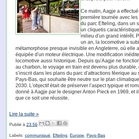
Ce matin, Aagje a effectué
première tournée avec les 
du parc Efteling, dans un s
un cliquetis caractéristiqu
milieu d'un grand intérêt.
un an, la locomotive a sub
métamorphose presque invisible en Angleterre, où elle a
équipée d'un moteur électrique. Une modification inédit
locomotive aussi historique. Depuis qu'Aagje ne fonctio
au charbon, le voyage en train est devenu plus durable, 
s'inscrit dans les plans du parc d'attractions féerique au
Pays-Bas, qui souhaite être neutre sur le plan climatique 
2030. L'objectif était de préserver l'aspect typique et ro
donné à Aagje par le designer Anton Pieck en 1969, et i
que ce soit une réussite.
Lire la suite »
Publié à
23:56
Labels:
communiqué
,
Efteling
,
Europe
,
Pays-Bas