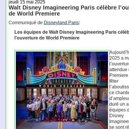
jeudi 15 mai 2025
Walt Disney Imagineering Paris célèbre l’ou
de World Premiere
Communiqué de
Disneyland Paris
:
Les équipes de Walt Disney Imagineering Paris célè
l’ouverture de World Premiere
Aujourd’h
2025 a m
l’ouvertur
attendue
Premiere 
fêter
l’aboutis
ce chanti
d’ampleur
duré un a
équipes 
Disney
Imagineer
se sont r