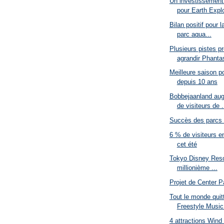
Un investissement
pour Earth Explo
Bilan positif pour 
parc aqua...
Plusieurs pistes p
agrandir Phantas
Meilleure saison p
depuis 10 ans
Bobbejaanland au
de visiteurs de .
Succès des parcs 
6 % de visiteurs e
cet été
Tokyo Disney Reso
millionième ...
Projet de Center P
Tout le monde quitt
Freestyle Music
4 attractions Win