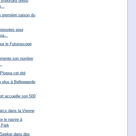
 important prévu
...
la première saison du
roposées pour
ia...
our le Futuroscope
gmente son nombre
..
Plopsa cet été
n plus à Bellewaerde
rt accueille son 500
arcs dans la Vienne
e le navire à
 Park
d Seeker dans des