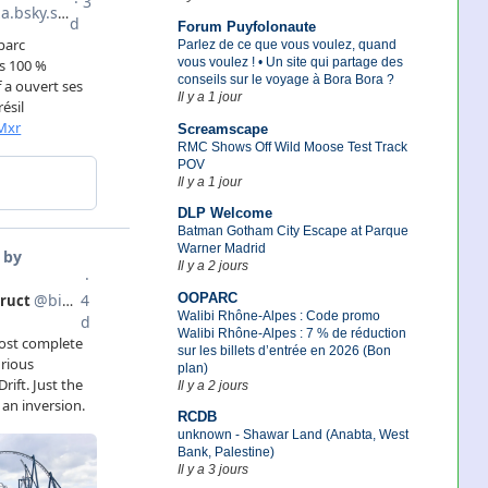
Forum Puyfolonaute
Parlez de ce que vous voulez, quand
vous voulez ! • Un site qui partage des
conseils sur le voyage à Bora Bora ?
Il y a 1 jour
Screamscape
RMC Shows Off Wild Moose Test Track
POV
Il y a 1 jour
DLP Welcome
Batman Gotham City Escape at Parque
Warner Madrid
Il y a 2 jours
OOPARC
Walibi Rhône-Alpes : Code promo
Walibi Rhône-Alpes : 7 % de réduction
sur les billets d’entrée en 2026 (Bon
plan)
Il y a 2 jours
RCDB
unknown - Shawar Land (Anabta, West
Bank, Palestine)
Il y a 3 jours