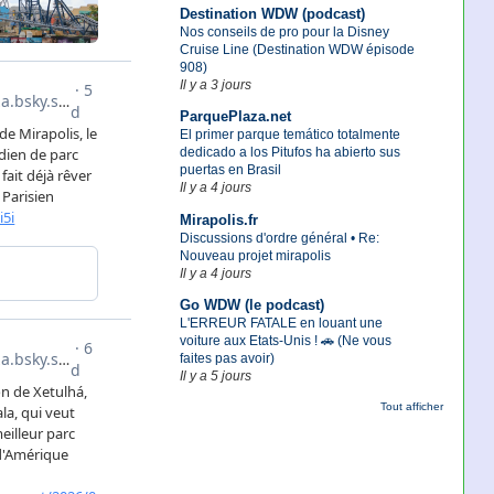
Destination WDW (podcast)
Nos conseils de pro pour la Disney
Cruise Line (Destination WDW épisode
908)
Il y a 3 jours
ParquePlaza.net
El primer parque temático totalmente
dedicado a los Pitufos ha abierto sus
puertas en Brasil
Il y a 4 jours
Mirapolis.fr
Discussions d'ordre général • Re:
Nouveau projet mirapolis
Il y a 4 jours
Go WDW (le podcast)
L'ERREUR FATALE en louant une
voiture aux Etats-Unis ! 🚗 (Ne vous
faites pas avoir)
Il y a 5 jours
Tout afficher