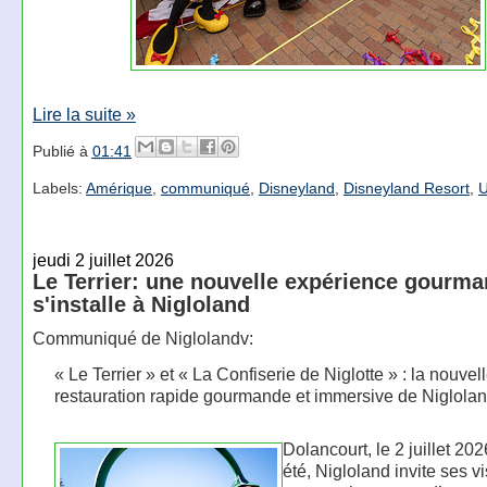
Lire la suite »
Publié à
01:41
Labels:
Amérique
,
communiqué
,
Disneyland
,
Disneyland Resort
,
jeudi 2 juillet 2026
Le Terrier: une nouvelle expérience gourm
s'installe à Nigloland
Communiqué de Niglolandv:
« Le Terrier » et « La Confiserie de Niglotte » : la nouvell
restauration rapide gourmande et immersive de Niglola
Dolancourt, le 2 juillet 202
été, Nigloland invite ses vi