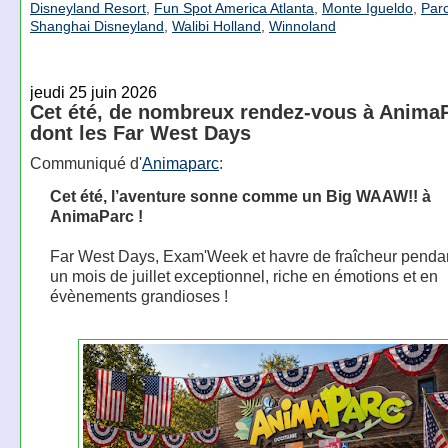
Disneyland Resort
,
Fun Spot America Atlanta
,
Monte Igueldo
,
Parc
Shanghai Disneyland
,
Walibi Holland
,
Winnoland
jeudi 25 juin 2026
Cet été, de nombreux rendez-vous à Anima
dont les Far West Days
Communiqué d'
Animaparc
:
Cet été, l’aventure sonne comme un Big WAAW!! à
AnimaParc !
Far West Days, Exam'Week et havre de fraîcheur pendant
un mois de juillet exceptionnel, riche en émotions et en
évènements grandioses !