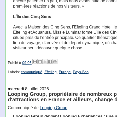
encore patienter un peu, mais nous avons hâte de connaî
premières réactions de nos visiteurs. »
L'Île des Cinq Sens
Avec la Maison des Cinq Sens, l'Efteling Grand Hotel, l
Efteling et Aquanura, Missie Luminar forme L'Île des Ci
située près de l'entrée principale. Ce quartier thématiqu
lieu de voyage, d'arrivée et de départ dynamique, où c
visiteur peut découvrir quelque chose.
Publié à
09:06
Labels:
communiqué
,
Efteling
,
Europe
,
Pays-Bas
mercredi 8 juillet 2026
Looping Group, propriétaire de nombreux p
d'attractions en France et ailleurs, change
Communiqué de
Looping Group
:
Looping Group devient Looping Experiences : une n