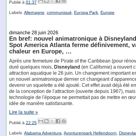
Publié à
01:37
Labels:
Allemagne
,
communiqué
,
Europa Park
,
Europe
dimanche 28 juin 2026
En bref: nouvel animatronique à Disneyland
Spot America Atlanta ferme définivement, 
chaleur en Europe, …
Après une fermeture de Pirate of the Caribbean (pour rénov
duré quelques mois,
Disneyland
(en Californie) a rouvert 
attraction aquatique le 26 juin. Un changement important es
un nouvel animatronique dernier cri changeant d'apparenc
devenir un squelette a été ajouté. Cet effet avait déjà été e
de la conception de l'attraction (ouverte depuis 1967), mais
technologie de l'époque ne permettait pas de mettre en œu
idée de manière satisfaisante.
Lire la suite »
Publié à
22:25
Labels:
Alabama Adventure
,
Avonturenpark Hellendoorn
,
Disneyla