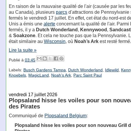
En raison de la mauvaise qualité de l'air (causée par les fe
au Canada), plusieurs
parcs
d'attractions de Pennsylvanie 
fermés le vendredi 17 juillet. En effet, cet état du nord-est d
Unis a émis une
alerte
concernant la qualité de l'air. Parmi 
fermés, il y a
Dutch Wonderland
,
Kennywood
,
Sandcast
&
Soakzone
. Et cela ne touche pas que la Pennsylvanie. L
était similaire au
Wisconsin
, où
Noah’s Ark
est resté fermé
Lire la suite »
Publié à
03:45
Labels:
Busch Gardens Tampa
,
Dutch Wonderland
,
Idlewild
,
Kenn
Knoebels
,
MagicLand
,
Noah’s Ark
,
Parc Saint Paul
vendredi 17 juillet 2026
Plopsaland hisse les voiles pour son nouvea
des Pirates
Communiqué de
Plopsaland Belgium
:
Plopsaland hisse les voiles pour son nouveau Grill 
Pirates