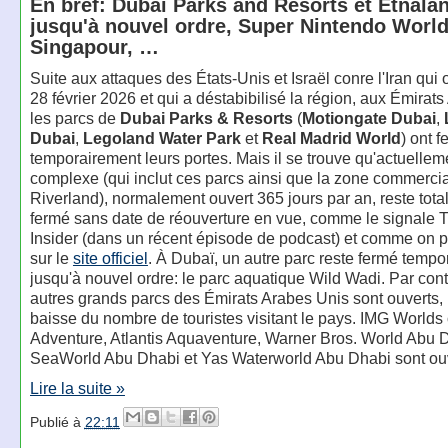
En bref: Dubai Parks and Resorts et Etnala
jusqu'à nouvel ordre, Super Nintendo World
Singapour, …
Suite aux attaques des États-Unis et Israël conre l'Iran qui 
28 février 2026 et qui a déstabibilisé la région, aux Émirat
les parcs de
Dubai Parks & Resorts
(
Motiongate Dubai
,
Dubai
,
Legoland Water Park
et
Real Madrid World
) ont 
temporairement leurs portes. Mais il se trouve qu'actuelleme
complexe (qui inclut ces parcs ainsi que la zone commerci
Riverland), normalement ouvert 365 jours par an, reste tot
fermé sans date de réouverture en vue, comme le signale
Insider (dans un récent épisode de podcast) et comme on pe
sur le
site officiel
. À Dubaï, un autre parc reste fermé temp
jusqu'à nouvel ordre: le parc aquatique Wild Wadi. Par cont
autres grands parcs des Émirats Arabes Unis sont ouverts,
baisse du nombre de touristes visitant le pays. IMG Worlds 
Adventure, Atlantis Aquaventure, Warner Bros. World Abu 
SeaWorld Abu Dhabi et Yas Waterworld Abu Dhabi sont ouv
Lire la suite »
Publié à
22:11