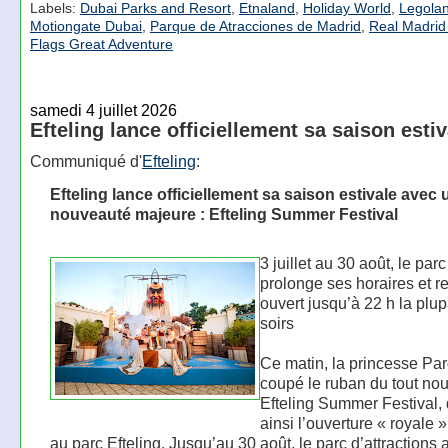
Labels:
Dubai Parks and Resort
,
Etnaland
,
Holiday World
,
Legola
Motiongate Dubai
,
Parque de Atracciones de Madrid
,
Real Madrid
Flags Great Adventure
samedi 4 juillet 2026
Efteling lance officiellement sa saison esti
Communiqué d'
Efteling
:
Efteling lance officiellement sa saison estivale avec 
nouveauté majeure : Efteling Summer Festival
3 juillet au 30 août, le par
prolonge ses horaires et r
ouvert jusqu’à 22 h la plup
soirs
Ce matin, la princesse Par
coupé le ruban du tout no
Efteling Summer Festival, 
ainsi l’ouverture « royale »
au parc Efteling. Jusqu’au 30 août, le parc d’attractions 