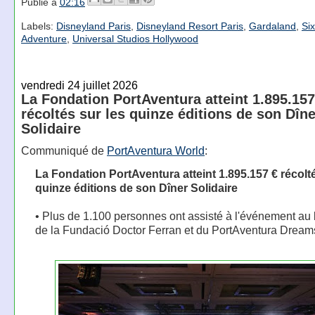
Publié à
02:16
Labels:
Disneyland Paris
,
Disneyland Resort Paris
,
Gardaland
,
Si
Adventure
,
Universal Studios Hollywood
vendredi 24 juillet 2026
La Fondation PortAventura atteint 1.895.157
récoltés sur les quinze éditions de son Dîne
Solidaire
Communiqué de
PortAventura World
:
La Fondation PortAventura atteint 1.895.157 € récolté
quinze éditions de son Dîner Solidaire
• Plus de 1.100 personnes ont assisté à l'événement au
de la Fundació Doctor Ferran et du PortAventura Dream