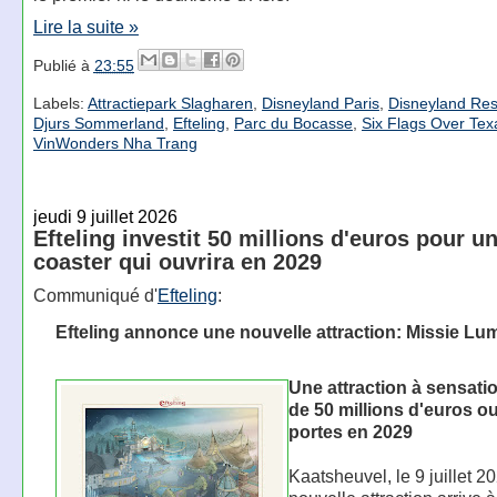
Lire la suite »
Publié à
23:55
Labels:
Attractiepark Slagharen
,
Disneyland Paris
,
Disneyland Res
Djurs Sommerland
,
Efteling
,
Parc du Bocasse
,
Six Flags Over Tex
VinWonders Nha Trang
jeudi 9 juillet 2026
Efteling investit 50 millions d'euros pour u
coaster qui ouvrira en 2029
Communiqué d'
Efteling
:
Efteling annonce une nouvelle attraction: Missie Lu
Une attraction à sensati
de 50 millions d'euros ou
portes en 2029
Kaatsheuvel, le 9 juillet 