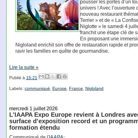
pousser les portes d’un to
univers ! Avec l’ouverture
nouveau restaurant thémat
Terrier » et de « La Confis
Niglotte » le samedi 4 juille
franchit une étape clé de s
En proposant une immersio
Nigloland enrichit son offre de restauration rapide et pr
ravir les familles en quête de gourmandise.
Lire la suite »
Publié à
15:21
Labels:
communiqué
,
Europe
,
France
,
Nigloland
mercredi 1 juillet 2026
L'IAAPA Expo Europe revient à Londres ave
surface d’exposition record et un program
formation étendu
Communiqué de l'
IAAPA
: