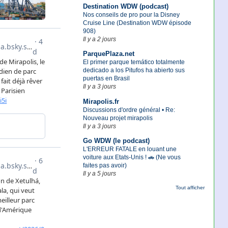
Destination WDW (podcast)
Nos conseils de pro pour la Disney
Cruise Line (Destination WDW épisode
908)
Il y a 2 jours
ParquePlaza.net
El primer parque temático totalmente
dedicado a los Pitufos ha abierto sus
puertas en Brasil
Il y a 3 jours
Mirapolis.fr
Discussions d'ordre général • Re:
Nouveau projet mirapolis
Il y a 3 jours
Go WDW (le podcast)
L'ERREUR FATALE en louant une
voiture aux Etats-Unis ! 🚗 (Ne vous
faites pas avoir)
Il y a 5 jours
Tout afficher