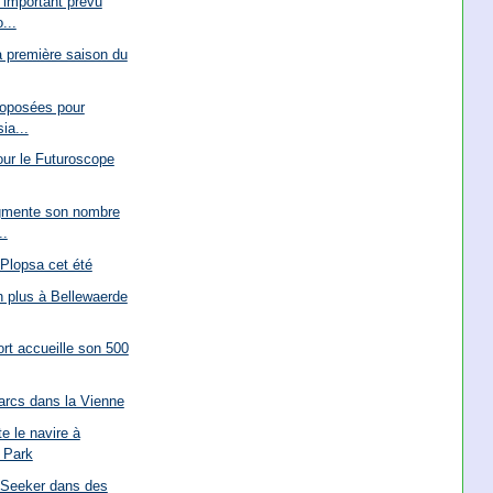
 important prévu
...
la première saison du
roposées pour
ia...
our le Futuroscope
gmente son nombre
..
Plopsa cet été
n plus à Bellewaerde
rt accueille son 500
arcs dans la Vienne
e le navire à
 Park
d Seeker dans des