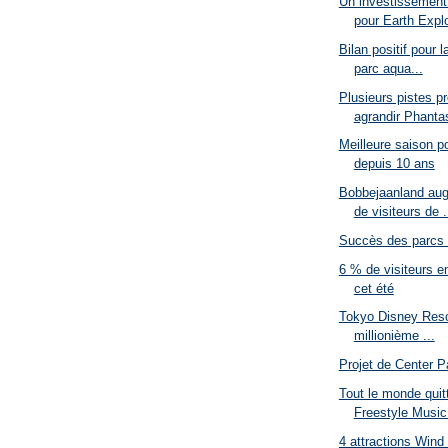
Un investissement
pour Earth Explo
Bilan positif pour 
parc aqua...
Plusieurs pistes p
agrandir Phantas
Meilleure saison p
depuis 10 ans
Bobbejaanland au
de visiteurs de .
Succès des parcs 
6 % de visiteurs e
cet été
Tokyo Disney Reso
millionième ...
Projet de Center P
Tout le monde quitt
Freestyle Music
4 attractions Win