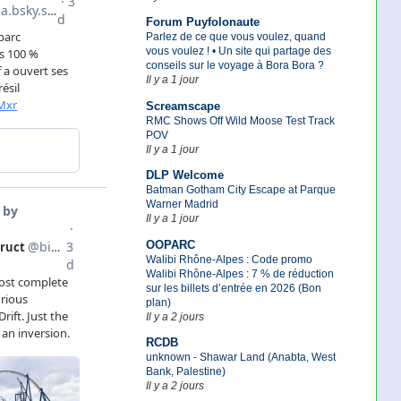
Forum Puyfolonaute
Parlez de ce que vous voulez, quand
vous voulez ! • Un site qui partage des
conseils sur le voyage à Bora Bora ?
Il y a 1 jour
Screamscape
RMC Shows Off Wild Moose Test Track
POV
Il y a 1 jour
DLP Welcome
Batman Gotham City Escape at Parque
Warner Madrid
Il y a 1 jour
OOPARC
Walibi Rhône-Alpes : Code promo
Walibi Rhône-Alpes : 7 % de réduction
sur les billets d’entrée en 2026 (Bon
plan)
Il y a 2 jours
RCDB
unknown - Shawar Land (Anabta, West
Bank, Palestine)
Il y a 2 jours