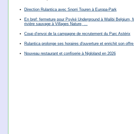
Direction Rulantica avec Snorri Touren à Europa-Park
En bref: fermeture pour Psyké Underground à Walibi Belgium, Mi
rivière sauvage à Villages Nature, …
Coup d’envoi de la campagne de recrutement du Parc Astérix
Rulantica prolonge ses horaires d'ouverture et enrichit son offre 
Nouveau restaurant et confiserie à Nigloland en 2026