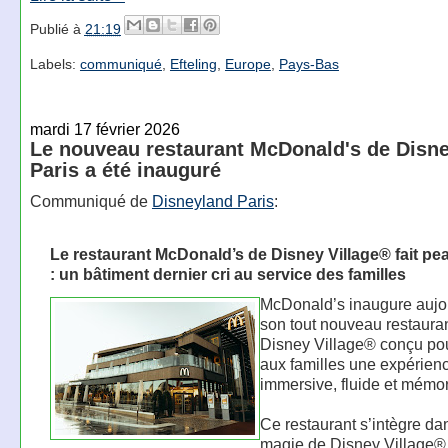
Publié à
21:19
Labels:
communiqué
,
Efteling
,
Europe
,
Pays-Bas
mardi 17 février 2026
Le nouveau restaurant McDonald's de Disn
Paris a été inauguré
Communiqué de
Disneyland Paris
:
Le restaurant McDonald’s de Disney Village® fait p
: un bâtiment dernier cri au service des familles
McDonald’s inaugure aujo
son tout nouveau restaura
Disney Village® conçu pour
aux familles une expérien
immersive, fluide et mémo
Ce restaurant s’intègre da
magie de Disney Village® 