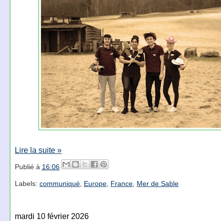
Lire la suite »
Publié à
16:06
Labels:
communiqué
,
Europe
,
France
,
Mer de Sable
mardi 10 février 2026