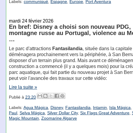
Labels:
communiqué
,
Espagne
,
Europe
,
Port Aventura
mardi 24 février 2026
En bref: Disney a choisi son nouveau PDG,
montagne russe au Portugal, violence au M
…
Le parc d'attractions
Fantasilandia
, située dans la capitale
déménagera prochainement vers la périphérie, à San Bern
disposer d'un terrain plus grand. Mais avant ce déménagem
construction a commencé (il y a quelques mois) pour la cré
parc aquatique, qui fait partie du nouveau projet à San Be
peut voir l'avancée des travaux sur cette vidéo:
Lire la suite »
Publié à
23:20
Labels:
Agua Mágica
,
Disney
,
Fantasilandia
,
Intamin
,
Isla Mágica
,
Paul
,
Selva Mágica
,
Silver Dollar City
,
Six Flags Great Adventure
,
Magic Mountain
,
Zoomarine Algarve