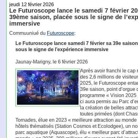
jeudi 12 février 2026
Le Futuroscope lance le samedi 7 février 2
39ème saison, placée sous le signe de l’ex
immersive
Commuuniué du
Futuroscope
:
Le Futuroscope lance samedi 7 février sa 39e saison
sous le signe de l’expérience immersive
Jaunay-Marigny, le 6 février 2026
Après avoir franchi le cap 
des 2,6 millions de visiteu
2025, le Futuroscope ent
39e saison, point d’orgue 
programme « Vision 2025 »
ci aura permis au Parc d’
la création de belles attrac
toutes primées (dont Chas
Tornades, élue en 2023 « meilleure attraction au monde 
hôtels thématisés (Station Cosmos et Ecolodgee), un n
parc aquatique (Aquascope), élu « meilleur parc d’attrac