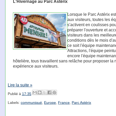
L'Hivernage au Parc Astérix
Lorsque le Parc Astérix es
aux visiteurs, toutes les é
s'activent en coulisses po
préparer l'ouverture et accu
visiteurs dans les meilleur
conditions dès le mois d'av
ce soit l'équipe maintenan
Attractions, l'équipe peint
encore l'équipe maintena
hôtelière, tous travaillent sans relâche pour proposer la 
expérience aux visiteurs.
Lire la suite »
Publié à
17:35
Labels:
communiqué
,
Europe
,
France
,
Parc Astérix