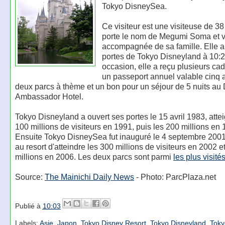
Tokyo DisneySea.
Ce visiteur est une visiteuse de 38
porte le nom de Megumi Soma et v
accompagnée de sa famille. Elle a 
portes de Tokyo Disneyland à 10:2
occasion, elle a reçu plusieurs ca
un passeport annuel valable cinq 
deux parcs à thème et un bon pour un séjour de 5 nuits au
Ambassador Hotel.
Tokyo Disneyland a ouvert ses portes le 15 avril 1983, atte
100 millions de visiteurs en 1991, puis les 200 millions en 
Ensuite Tokyo DisneySea fut inauguré le 4 septembre 2001
au resort d'atteindre les 300 millions de visiteurs en 2002 e
millions en 2006. Les deux parcs sont parmi
les plus visit
Source:
The Mainichi Daily News
- Photo: ParcPlaza.net
Publié à
10:03
Labels:
Asie
,
Japon
,
Tokyo Disney Resort
,
Tokyo Disneyland
,
Toky