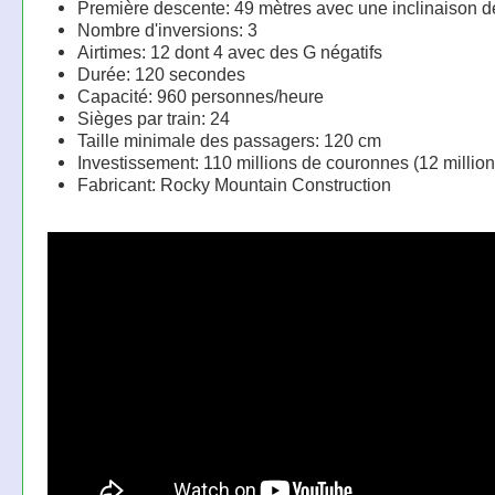
Première descente: 49 mètres avec une inclinaison d
Nombre d'inversions: 3
Airtimes: 12 dont 4 avec des G négatifs
Durée: 120 secondes
Capacité: 960 personnes/heure
Sièges par train: 24
Taille minimale des passagers: 120 cm
Investissement: 110 millions de couronnes (12 million
Fabricant: Rocky Mountain Construction