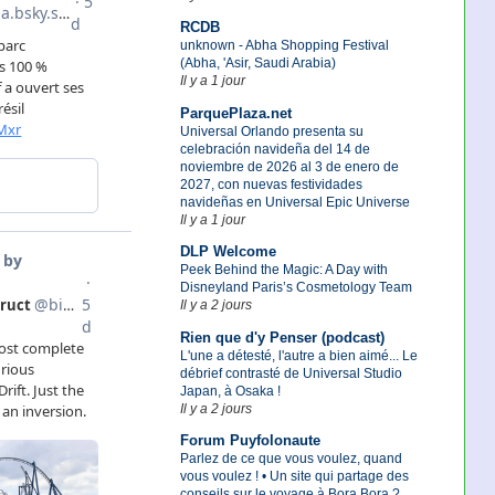
RCDB
unknown - Abha Shopping Festival
(Abha, 'Asir, Saudi Arabia)
Il y a 1 jour
ParquePlaza.net
Universal Orlando presenta su
celebración navideña del 14 de
noviembre de 2026 al 3 de enero de
2027, con nuevas festividades
navideñas en Universal Epic Universe
Il y a 1 jour
DLP Welcome
Peek Behind the Magic: A Day with
Disneyland Paris’s Cosmetology Team
Il y a 2 jours
Rien que d'y Penser (podcast)
L'une a détesté, l'autre a bien aimé... Le
débrief contrasté de Universal Studio
Japan, à Osaka !
Il y a 2 jours
Forum Puyfolonaute
Parlez de ce que vous voulez, quand
vous voulez ! • Un site qui partage des
conseils sur le voyage à Bora Bora ?