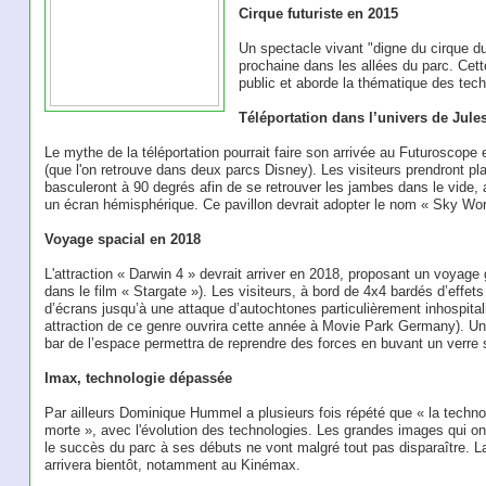
Cirque futuriste en 2015
Un spectacle vivant "digne du cirque du 
prochaine dans les allées du parc. Cett
public et aborde la thématique des techn
Téléportation dans l’univers de Jule
Le mythe de la téléportation pourrait faire son arrivée au Futuroscope
(que l'on retrouve dans deux parcs Disney). Les visiteurs prendront p
basculeront à 90 degrés afin de se retrouver les jambes dans le vide,
un écran hémisphérique. Ce pavillon devrait adopter le nom « Sky Wor
Voyage spacial en 2018
L'attraction « Darwin 4 » devrait arriver en 2018, proposant un voyage
dans le film « Stargate »). Les visiteurs, à bord de 4x4 bardés d’effet
d’écrans jusqu’à une attaque d’autochtones particulièrement inhospitali
attraction de ce genre ouvrira cette année à Movie Park Germany). Un
bar de l’espace permettra de reprendre des forces en buvant un verre s
Imax, technologie dépassée
Par ailleurs Dominique Hummel a plusieurs fois répété que « la techno
morte », avec l'évolution des technologies. Les grandes images qui ont
le succès du parc à ses débuts ne vont malgré tout pas disparaître. L
arrivera bientôt, notamment au Kinémax.