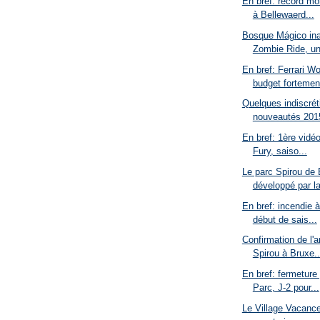
En bref: record mo
à Bellewaerd...
Bosque Mágico ina
Zombie Ride, un
En bref: Ferrari W
budget fortemen
Quelques indiscrét
nouveautés 2015
En bref: 1ère vidé
Fury, saiso...
Le parc Spirou de 
développé par la
En bref: incendie 
début de sais...
Confirmation de l'a
Spirou à Bruxe..
En bref: fermeture
Parc, J-2 pour...
Le Village Vacance