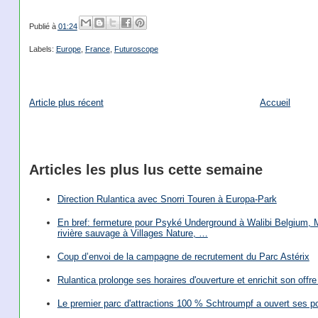
Publié à
01:24
Labels:
Europe
,
France
,
Futuroscope
Article plus récent
Accueil
Articles les plus lus cette semaine
Direction Rulantica avec Snorri Touren à Europa-Park
En bref: fermeture pour Psyké Underground à Walibi Belgium, Mi
rivière sauvage à Villages Nature, …
Coup d’envoi de la campagne de recrutement du Parc Astérix
Rulantica prolonge ses horaires d'ouverture et enrichit son offre 
Le premier parc d'attractions 100 % Schtroumpf a ouvert ses po