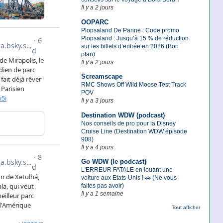
Il y a 2 jours
OOPARC
Plopsaland De Panne : Code promo
Plopsaland : Jusqu’à 15 % de réduction
sur les billets d’entrée en 2026 (Bon
plan)
Il y a 2 jours
Screamscape
RMC Shows Off Wild Moose Test Track
POV
Il y a 3 jours
Destination WDW (podcast)
Nos conseils de pro pour la Disney
Cruise Line (Destination WDW épisode
908)
Il y a 4 jours
Go WDW (le podcast)
L'ERREUR FATALE en louant une
voiture aux Etats-Unis ! 🚗 (Ne vous
faites pas avoir)
Il y a 1 semaine
Tout afficher