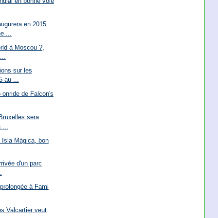
ndial en bonne voie
ugurera en 2015
e ...
orld à Moscou ?,
...
ions sur les
 au ...
o onride de Falcon's
Bruxelles sera
 ...
à Isla Mágica, bon
rrivée d'un parc
.
 prolongée à Fami
s Valcartier veut