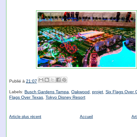
Publié à
21:07
Labels:
Busch Gardens Tampa
,
Oakwood
,
projet
,
Six Flags Over 
Flags Over Texas
,
Tokyo Disney Resort
Article plus récent
Accueil
Art