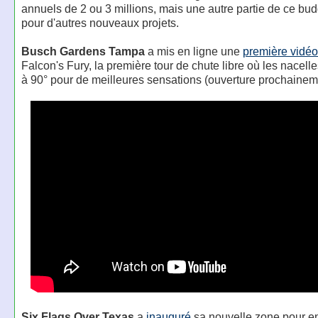
annuels de 2 ou 3 millions, mais une autre partie de ce bud
pour d'autres nouveaux projets.
Busch Gardens Tampa
a mis en ligne une
première vidéo
Falcon's Fury, la première tour de chute libre où les nacelle
à 90° pour de meilleures sensations (ouverture prochainem
Six Flags Over Texas
a
inauguré
sa nouvelle zone pour e