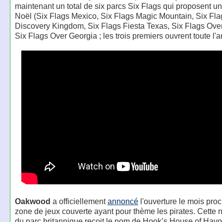
maintenant un total de six parcs Six Flags qui proposent u
Noël (Six Flags Mexico, Six Flags Magic Mountain, Six Fla
Discovery Kingdom, Six Flags Fiesta Texas, Six Flags Over
Six Flags Over Georgia ; les trois premiers ouvrent toute l'
Oakwood
a officiellement
annoncé
l'ouverture le mois pro
zone de jeux couverte ayant pour thème les pirates. Cette
du parc britannique reçoit le nom de Hook’s House of Havo