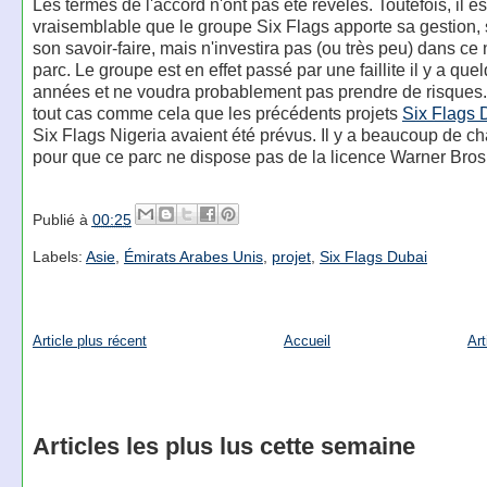
Les termes de l'accord n'ont pas été révélés. Toutefois, il es
vraisemblable que le groupe Six Flags apporte sa gestion,
son savoir-faire, mais n'investira pas (ou très peu) dans c
parc. Le groupe est en effet passé par une faillite il y a que
années et ne voudra probablement pas prendre de risques.
tout cas comme cela que les précédents projets
Six Flags 
Six Flags Nigeria avaient été prévus. Il y a beaucoup de c
pour que ce parc ne dispose pas de la licence Warner Bros
Publié à
00:25
Labels:
Asie
,
Émirats Arabes Unis
,
projet
,
Six Flags Dubai
Article plus récent
Accueil
Art
Articles les plus lus cette semaine