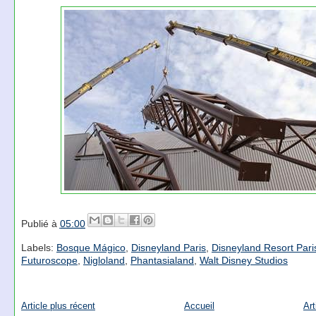
Publié à
05:00
Labels:
Bosque Mágico
,
Disneyland Paris
,
Disneyland Resort Pari
Futuroscope
,
Nigloland
,
Phantasialand
,
Walt Disney Studios
Article plus récent
Accueil
Art