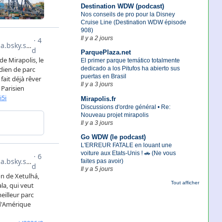
Destination WDW (podcast)
Nos conseils de pro pour la Disney
Cruise Line (Destination WDW épisode
908)
Il y a 2 jours
ParquePlaza.net
El primer parque temático totalmente
dedicado a los Pitufos ha abierto sus
puertas en Brasil
Il y a 3 jours
Mirapolis.fr
Discussions d'ordre général • Re:
Nouveau projet mirapolis
Il y a 3 jours
Go WDW (le podcast)
L'ERREUR FATALE en louant une
voiture aux Etats-Unis ! 🚗 (Ne vous
faites pas avoir)
Il y a 5 jours
Tout afficher