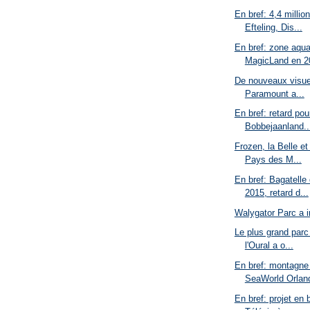
En bref: 4,4 millio
Efteling, Dis...
En bref: zone aqu
MagicLand en 20
De nouveaux visuel
Paramount a...
En bref: retard po
Bobbejaanland..
Frozen, la Belle et
Pays des M...
En bref: Bagatelle
2015, retard d...
Walygator Parc a 
Le plus grand parc
l'Oural a o...
En bref: montagne 
SeaWorld Orland
En bref: projet en 