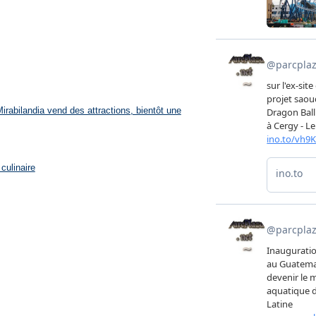
rabilandia vend des attractions, bientôt une
culinaire