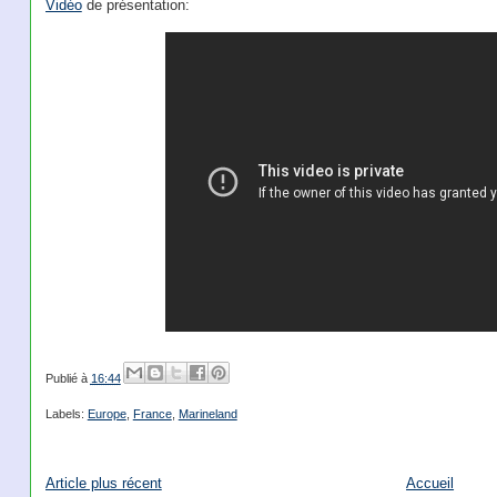
Vidéo
de présentation:
Publié à
16:44
Labels:
Europe
,
France
,
Marineland
Article plus récent
Accueil