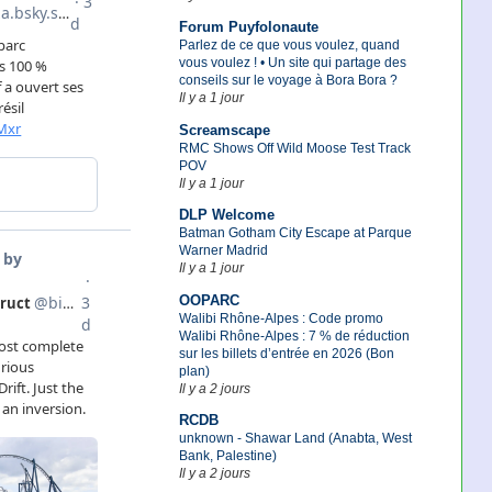
Forum Puyfolonaute
Parlez de ce que vous voulez, quand
vous voulez ! • Un site qui partage des
conseils sur le voyage à Bora Bora ?
Il y a 1 jour
Screamscape
RMC Shows Off Wild Moose Test Track
POV
Il y a 1 jour
DLP Welcome
Batman Gotham City Escape at Parque
Warner Madrid
Il y a 1 jour
OOPARC
Walibi Rhône-Alpes : Code promo
Walibi Rhône-Alpes : 7 % de réduction
sur les billets d’entrée en 2026 (Bon
plan)
Il y a 2 jours
RCDB
unknown - Shawar Land (Anabta, West
Bank, Palestine)
Il y a 2 jours