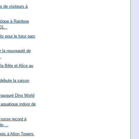
ns de visiteurs à
atique à Rainbow
1...
s pour le futur parc
ur la nouveauté de
.
 la Bête et Alice au
 débute la saison
inauguré Dino World
 aquatique indoor de
russe record à
o,...
bois à Alton Towers,