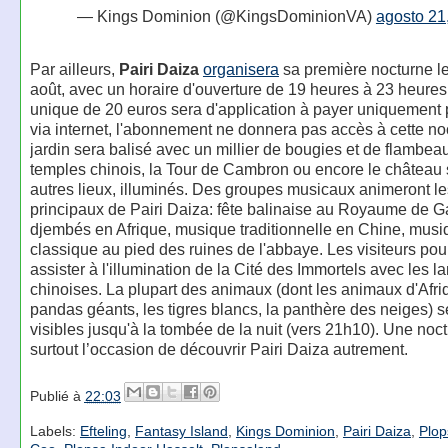
— Kings Dominion (@KingsDominionVA)
agosto 21
Par ailleurs,
Pairi Daiza
organisera
sa première nocturne l
août, avec un horaire d'ouverture de 19 heures à 23 heures 
unique de 20 euros sera d'application à payer uniquement
via internet, l'abonnement ne donnera pas accès à cette no
jardin sera balisé avec un millier de bougies et de flambea
temples chinois, la Tour de Cambron ou encore le château s
autres lieux, illuminés. Des groupes musicaux animeront 
principaux de Pairi Daiza: fête balinaise au Royaume de 
djembés en Afrique, musique traditionnelle en Chine, musi
classique au pied des ruines de l'abbaye. Les visiteurs pou
assister à l'illumination de la Cité des Immortels avec les l
chinoises. La plupart des animaux (dont les animaux d'Afri
pandas géants, les tigres blancs, la panthère des neiges) s
visibles jusqu'à la tombée de la nuit (vers 21h10). Une noc
surtout l’occasion de découvrir Pairi Daiza autrement.
Publié à
22:03
Labels:
Efteling
,
Fantasy Island
,
Kings Dominion
,
Pairi Daiza
,
Plop