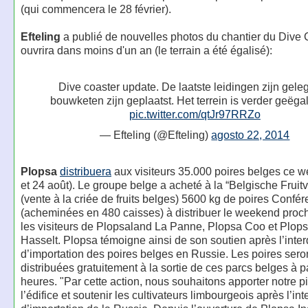
(qui commencera le 28 février).
Efteling
a publié de nouvelles photos du chantier du Dive 
ouvrira dans moins d'un an (le terrain a été égalisé):
Dive coaster update. De laatste leidingen zijn gele
bouwketen zijn geplaatst. Het terrein is verder geëga
pic.twitter.com/qtJr97RRZo
— Efteling (@Efteling)
agosto 22, 2014
Plopsa
distribuera
aux visiteurs 35.000 poires belges ce 
et 24 août). Le groupe belge a acheté à la “Belgische Fruitv
(vente à la criée de fruits belges) 5600 kg de poires Confé
(acheminées en 480 caisses) à distribuer le weekend proch
les visiteurs de Plopsaland La Panne, Plopsa Coo et Plops
Hasselt. Plopsa témoigne ainsi de son soutien après l’inter
d’importation des poires belges en Russie. Les poires sero
distribuées gratuitement à la sortie de ces parcs belges à pa
heures. "Par cette action, nous souhaitons apporter notre pi
l’édifice et soutenir les cultivateurs limbourgeois après l’int