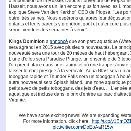
d’importation de la Russie. Depuis l’ouverture de Plopsa I
Hasselt, nous avons un lien encore plus fort avec les Limb
explique Steve Van den Kerkhof, CEO de Plopsa. "Les poir
outre, très saines. Nous espérons qu’après leur dégustation
enfants et leurs parents y prendront goût et qu’encore plus 
seront vendues les semaines à venir."
Kings Dominion
a
annoncé
que son parc aquatique (Wat
sera agrandi en 2015 avec plusieurs nouveautés. La princi
nouveauté sera une tour de 20 mètres de haut hébergeant 3 
L'une d'elles sera Paradise Plunge, un ensemble de 3 tob
l'on prend place dans une cabine et où une trappe s'ouvre
laisser tomber presque à la verticale. Aqua Blast sera un au
toboggan rapide et Thunder Falls sera un toboggan à bou
autre nouvaeuté sera Splash Island, une zone aquatique po
petits avec de petits toboggans, des jets d'eau, ... L'entrée 
aquatique est incluse dans le prix d'entrée au parc d'attract
Virginie.
We have some exciting news! We are expanding Wat
For more information, click here :
http://t.co/y1Em
pic.twitter.com/DoEoAaR15w