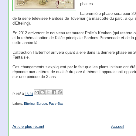
phases.
La première phase sera pour 201
de la série télévisée Pardoes de Tovernar (la mascotte du parc, à qui
d'Efteling).
En 2012 arriveront le nouveau restaurant Polle’s Keuken (qui restera ou
et la rethématisation de l'allée principale Pardoes Promenade et de la p
cette année là.
L'attraction Hartenhof arrivera quant à elle dans la dernière phase e
Fantaisie.
Ces changements s'expliquent par le fait que les plans initiaux ont été
répondre aux critères de qualité du parc à thème il apparaissait oppor
sur une période de 3 ans.
Publié à
13:24
Labels:
Efteling
,
Europe
,
Pays-Bas
Article plus récent
Accueil