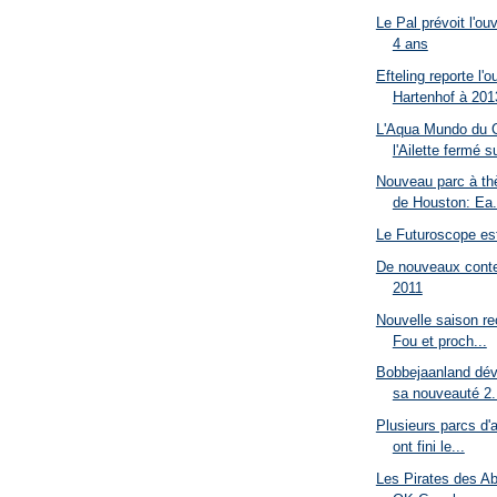
Le Pal prévoit l'ouv
4 ans
Efteling reporte l'o
Hartenhof à 201
L'Aqua Mundo du C
l'Ailette fermé su
Nouveau parc à th
de Houston: Ea.
Le Futuroscope est
De nouveaux conte
2011
Nouvelle saison re
Fou et proch...
Bobbejaanland dév
sa nouveauté 2.
Plusieurs parcs d'a
ont fini le...
Les Pirates des Ab