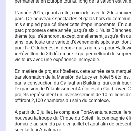
permanente en Europe tout au long de la saison estivale
L'année 2015, quant à elle, coïncide avec le 20e annive
parc. De nouveaux spectacles et galas hors du commun 
mis sur pied pour célébrer cette étape importante. En out
parc proposera cette année jusqu'à six « Nuits Blanches
thème (qui s'étendront exceptionnellement jusqu'à 4h du
ainsi que toute une variété d'événements spéciaux, don
pour l'« Oktoberfest », deux « nuits noires » pour Hallo
« Réveillon du 24 décembre » qui permettront de surpre
visiteurs avec une expérience incroyable.
En matière de projets hôteliers, cette année sera marqué
transformation de la Mansión de Lucy en hôtel 5 étoiles,
par la construction du Callaghan Building, qui contribue
l'expansion de l'établissement 4 étoiles du Gold River. 
projets représentent un investissement de 10 millions d'
offriront 2,100 chambres au sein du complexe.
A partir du 2 juillet, le complexe PortAventura accueiller
nouveau la troupe du Cirque du Soleil ; la compagnie éli
domicile au sein du parc en juillet et août afin de présen
spectacle « Amaluna ».