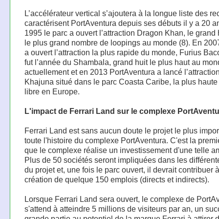
L’accélérateur vertical s’ajoutera à la longue liste des re
caractérisent PortAventura depuis ses débuts il y a 20 a
1995 le parc a ouvert l’attraction Dragon Khan, le grand 
le plus grand nombre de loopings au monde (8). En 2007
a ouvert l’attraction la plus rapide du monde, Furius Ba
fut l’année du Shambala, grand huit le plus haut au mo
actuellement et en 2013 PortAventura a lancé l’attractio
Khajuna situé dans le parc Coasta Caribe, la plus haute
libre en Europe.
L'impact de Ferrari Land sur le complexe PortAvent
Ferrari Land est sans aucun doute le projet le plus impor
toute l'histoire du complexe PortAventura. C'est la premi
que le complexe réalise un investissement d'une telle a
Plus de 50 sociétés seront impliquées dans les différen
du projet et, une fois le parc ouvert, il devrait contribuer à
création de quelque 150 emplois (directs et indirects).
Lorsque Ferrari Land sera ouvert, le complexe de PortA
s'attend à atteindre 5 millions de visiteurs par an, un su
grande partie au potentiel de la marque Ferrari à attirer 