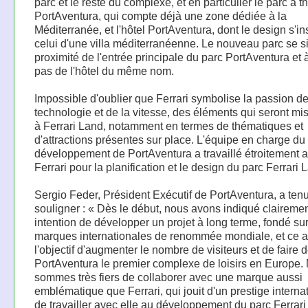
parc et le reste du complexe, et en particulier le parc à 
PortAventura, qui compte déjà une zone dédiée à la
Méditerranée, et l'hôtel PortAventura, dont le design s'in
celui d'une villa méditerranéenne. Le nouveau parc se s
proximité de l'entrée principale du parc PortAventura et
pas de l'hôtel du même nom.
Impossible d'oublier que Ferrari symbolise la passion de
technologie et de la vitesse, des éléments qui seront mi
à Ferrari Land, notamment en termes de thématiques et
d'attractions présentes sur place. L'équipe en charge du
développement de PortAventura a travaillé étroitement 
Ferrari pour la planification et le design du parc Ferrari 
Sergio Feder, Président Exécutif de PortAventura, a ten
souligner : « Dès le début, nous avons indiqué clairemen
intention de développer un projet à long terme, fondé su
marques internationales de renommée mondiale, et ce 
l'objectif d'augmenter le nombre de visiteurs et de faire 
PortAventura le premier complexe de loisirs en Europe.
sommes très fiers de collaborer avec une marque aussi
emblématique que Ferrari, qui jouit d'un prestige internat
de travailler avec elle au développement du parc Ferrari