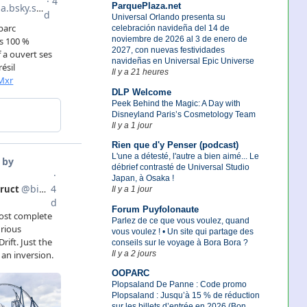
ParquePlaza.net
Universal Orlando presenta su
celebración navideña del 14 de
noviembre de 2026 al 3 de enero de
2027, con nuevas festividades
navideñas en Universal Epic Universe
Il y a 21 heures
DLP Welcome
Peek Behind the Magic: A Day with
Disneyland Paris’s Cosmetology Team
Il y a 1 jour
Rien que d'y Penser (podcast)
L'une a détesté, l'autre a bien aimé... Le
débrief contrasté de Universal Studio
Japan, à Osaka !
Il y a 1 jour
Forum Puyfolonaute
Parlez de ce que vous voulez, quand
vous voulez ! • Un site qui partage des
conseils sur le voyage à Bora Bora ?
Il y a 2 jours
OOPARC
Plopsaland De Panne : Code promo
Plopsaland : Jusqu’à 15 % de réduction
sur les billets d’entrée en 2026 (Bon