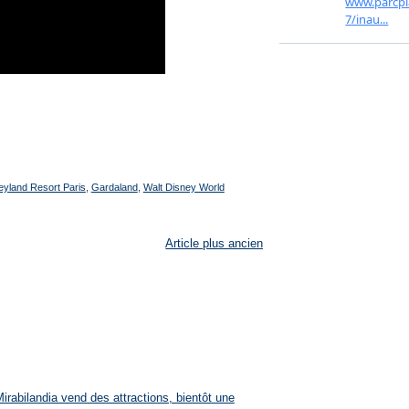
eyland Resort Paris
,
Gardaland
,
Walt Disney World
Article plus ancien
rabilandia vend des attractions, bientôt une