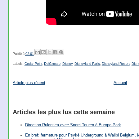
Publié à
02:01
Labels:
Cedar Point
,
DelGrosso
,
Disney
,
Disneyland Paris
,
Disneyland Resort
,
Disn
Article plus récent
Accueil
Articles les plus lus cette semaine
Direction Rulantica avec Snorri Touren à Europa-Park
En bref: fermeture pour Psyké Underground à Walibi Belgium, Mi