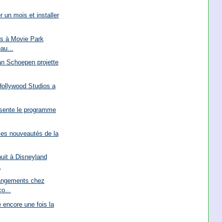
 un mois et installer
ns à Movie Park
au...
an Schoepen projette
Hollywood Studios a
sente le programme
les nouveautés de la
nuit à Disneyland
.
hangements chez
o...
e encore une fois la