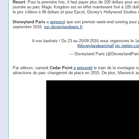
Resort
. Pour la première fois, il faut payer plus de 100 dollars pour a
journée au parc Magic Kingdom est en effet maintenant fixé à 105 doll
le prix s'élève à 99 dollars et pour Epcot, Disney's Hollywood Studios 
Disneyland Paris
a
annoncé
que son premier week-end running pour p
septembre 2016.
run.disneylandparis.fr
A vos baskets ! Du 23 au 25/09 2016 nous organisons le 1e
#disneylandparishalf
pic.twitter.
— Disneyland Paris (@DisneylandPari
Par ailleurs, samedi
Cedar Point
a
présenté
le train de la montagne 
attractions du parc changeront de place en 2015. De plus, Maverick a