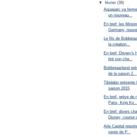
▼
février
(38)
Aquaparc va fermer
un nouveau...
En bref: les Minio
Germany, nouve
Le fils de Bobbeja
la création...
En bref: Disney's 
tiré son cha...
Bobbejaanland pré
de la saison 2...
Tibidabo présente 
saison 2015
En bref: grève de 
Paris, King Ko..
En bref: divers c
Disney, course c
Arle Capital report
vente de P...