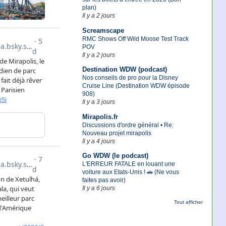
plan)
Il y a 2 jours
Screamscape
RMC Shows Off Wild Moose Test Track
POV
Il y a 2 jours
Destination WDW (podcast)
Nos conseils de pro pour la Disney
Cruise Line (Destination WDW épisode
908)
Il y a 3 jours
Mirapolis.fr
Discussions d'ordre général • Re:
Nouveau projet mirapolis
Il y a 4 jours
Go WDW (le podcast)
L'ERREUR FATALE en louant une
voiture aux Etats-Unis ! 🚗 (Ne vous
faites pas avoir)
Il y a 6 jours
Tout afficher