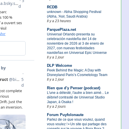
RCDB
unknown - Abha Shopping Festival
(Abha, 'Asir, Saudi Arabia)
Il y a 23 heures
ParquePlaza.net
Universal Orlando presenta su
celebración navideña del 14 de
noviembre de 2026 al 3 de enero de
2027, con nuevas festividades
navideñas en Universal Epic Universe
Il y a 1 jour
DLP Welcome
Peek Behind the Magic: A Day with
Disneyland Paris’s Cosmetology Team
Il y a 1 jour
Rien que d'y Penser (podcast)
L'une a détesté, l'autre a bien aimé... Le
débrief contrasté de Universal Studio
Japan, à Osaka !
Il y a 2 jours
Forum Puyfolonaute
Parlez de ce que vous voulez, quand
vous voulez ! • Un site qui partage des
conseils sur le voyage à Bora Bora ?