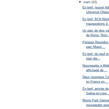
▼
mars
(43)
En bref: nouvel hô
Universal Orland
En bref: BCN World
inaugurations à .
Un parc de plus va
de Rome: Rom..
Parques Reunidos fa
parc Miami ...
En bref: du neuf po
train die...
Nouveautés à Wali
affichage de ...
Deux nouveaux Cen
en France en ...
En bref: arrivée d
Saône-et-Loire..
Movie Park German
nouveautés pour 