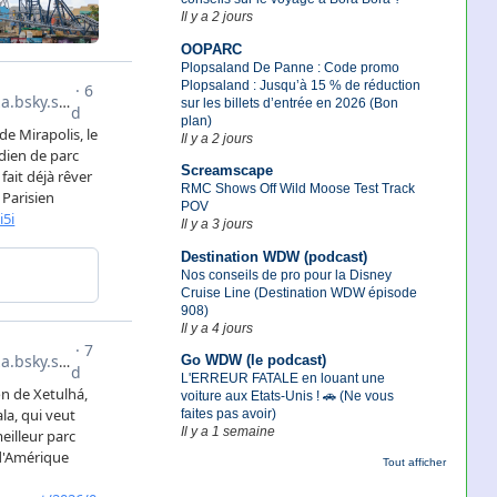
Il y a 2 jours
OOPARC
Plopsaland De Panne : Code promo
Plopsaland : Jusqu’à 15 % de réduction
sur les billets d’entrée en 2026 (Bon
plan)
Il y a 2 jours
Screamscape
RMC Shows Off Wild Moose Test Track
POV
Il y a 3 jours
Destination WDW (podcast)
Nos conseils de pro pour la Disney
Cruise Line (Destination WDW épisode
908)
Il y a 4 jours
Go WDW (le podcast)
L'ERREUR FATALE en louant une
voiture aux Etats-Unis ! 🚗 (Ne vous
faites pas avoir)
Il y a 1 semaine
Tout afficher