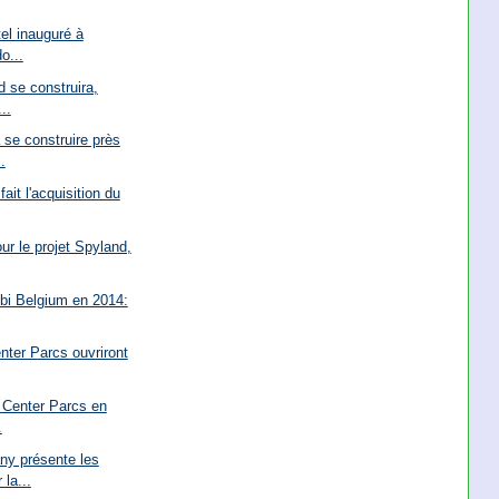
tel inauguré à
o...
 se construira,
..
 se construire près
.
it l'acquisition du
ur le projet Spyland,
bi Belgium en 2014:
ter Parcs ouvriront
e Center Parcs en
.
y présente les
la...