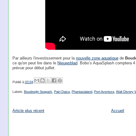
Par ailleurs l'investissement pour la
nouvelle zone aquatique
de
Boude
ce qu'on peut lire dans le
Nieuwsblad
. Bobo’s AquaSplash comptera 4 p
prévue pour début juillet.
Publié à
03:04
Labels:
Boudewijn Seapark
,
Pairi Daiza
,
Phantasialand
,
Port Aventura
,
Walt Disney 
Article plus récent
Accueil