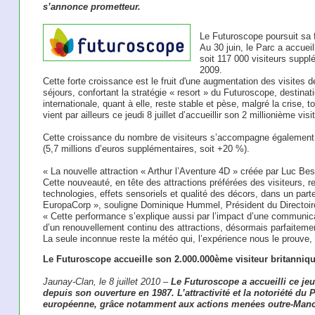
s’annonce prometteur.
Le Futuroscope poursuit sa f
Au 30 juin, le Parc a accueil
soit 117 000 visiteurs suppl
2009.
Cette forte croissance est le fruit d'une augmentation des visites d
séjours, confortant la stratégie « resort » du Futuroscope, destinatio
internationale, quant à elle, reste stable et pèse, malgré la crise, 
vient par ailleurs ce jeudi 8 juillet d’accueillir son 2 millionième v
Cette croissance du nombre de visiteurs s’accompagne également d’
(5,7 millions d’euros supplémentaires, soit +20 %).
« La nouvelle attraction « Arthur l’Aventure 4D » créée par Luc Be
Cette nouveauté, en tête des attractions préférées des visiteurs, re
technologies, effets sensoriels et qualité des décors, dans un par
EuropaCorp », souligne Dominique Hummel, Président du Directoir
« Cette performance s’explique aussi par l’impact d’une communicat
d’un renouvellement continu des attractions, désormais parfaitement
La seule inconnue reste la météo qui, l’expérience nous le prouve, p
Le Futuroscope accueille son 2.000.000ème visiteur britanniqu
Jaunay-Clan, le 8 juillet 2010 –
Le Futuroscope a accueilli ce jeu
depuis son ouverture en 1987. L’attractivité et la notoriété du
européenne, grâce notamment aux actions menées outre-Man