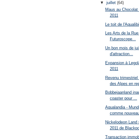
▼
juillet
(64)
Maus au Chocolat 
2011
Le toit de l'Aqualib
Les Arts de la Rue
Futuroscope...
Un bon mois de juil
d'attraction...
Expansion à Legol
2011
Revenu trimestriel
des Alpes en rep
Bobbejaanland ina
coaster pour ...
Aqualandia - Mund
comme nouveau 
Nickelodeon Land 
2011 de Blackpo
Transaction immobi