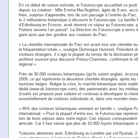
En ce début de saison estivale, le Futuroscope accueillait ce jeudi 8
depuis sa création : Mlle Emma MacNughton, âgée de 9 ans, acco
frère, surprise d’apprendre, lors de son passage à l’entrée du Parc
le 2 millionième britannique à découvrir le Futuroscope. La famille
d’Edimbourg en Ecosse, avait réservé ce séjour au Futuroscope, pr
Poitiers ouverte l’an passé*. La Direction du Futuroscope a remis à
garni ainsi que des goodies aux couleurs du Parc.
« La clientèle internationale du Parc est avant tout une clientèle 
la fréquentation totale », souligne Dominique Hummel, Président d
visiteurs étrangers, il s’agit la plupart du temps de la destination p
profitent souvent pour découvrir Poitou-Charentes, confirmant le r
régional ».
Près de 30.000 visiteurs britanniques (qu’ils soient anglais, écossais
2009, ce qui représente la deuxième clientèle étrangère, après les
touristes belges. Malgré la crise, le marché britannique reste stabl
dédié (www.uk.futuroscope.com), des partenariats avec les médias
d’outils est proposé pour séduire et continuer à développer la cli
essentiellement de visiteurs individuels et, dans une moindre mesu
« 85% des visiteurs britanniques viennent en famille », souligne 
international. « Pour la plupart d’entre eux, le Futuroscope représe
lors de leurs séjours dans notre région. Ces séjours correspondent 
amicale. Car il faut savoir que plus de 10.000 foyers britanniques 
*Liaisons aériennes avec Edimbourg ou Londres par vol Ryanair, 2 