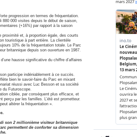
orte progression en termes de fréquentation.
li 880 000 visites depuis le début de saison,
émentaires (+16%) par rapport à la saison
e proximité et, à proportion égale, des courts
n touristique à part entière. La clientèle
toujours 10% de la fréquentation totale. Le Parc
isiteur britannique depuis son ouverture en 1987.
une hausse significative du chiffre d’affaires
sson participe indéniablement à ce succès.
flète bien le savoir-faire du Parc en mixant
tenariat réussi avec Luc Besson et sa société
e du Futuroscope.
ion ciblée, par conséquent plus efficace, et
 perçu par les familles. L’été est prometteur.
eut altérer la fréquentation ».
e.
di son 2 millionième visiteur britannique
 Parc permettent de conforter sa dimension
che.