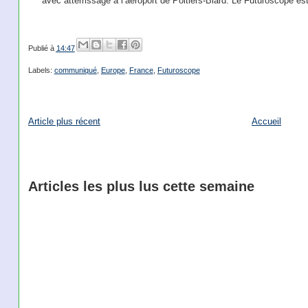
avec atterrissage à l’aéroport de Poitiers-Biard. Le Futuroscope e
Publié à
14:47
Labels:
communiqué
,
Europe
,
France
,
Futuroscope
Article plus récent
Accueil
Articles les plus lus cette semaine