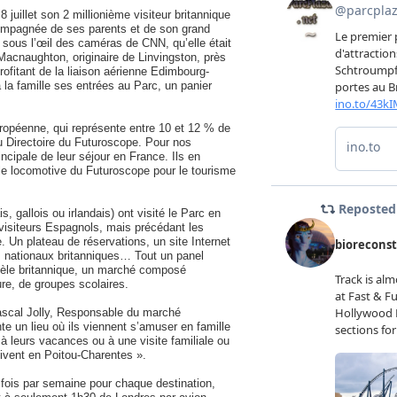
 juillet son 2 millionième visiteur britannique
mpagnée de ses parents et de son grand
, sous l’œil des caméras de CNN, qu’elle était
 Macnaughton, originaire de Linvingston, près
ofitant de la liaison aérienne Edimbourg-
 la famille ses entrées au Parc, un panier
européenne, qui représente entre 10 et 12 % de
u Directoire du Futuroscope. Pour nos
rincipale de leur séjour en France. Ils en
ôle locomotive du Futuroscope pour le tourisme
, gallois ou irlandais) ont visité le Parc en
 visiteurs Espagnols, mais précédant les
e. Un plateau de réservations, un site Internet
 nationaux britanniques… Tout un panel
entèle britannique, un marché composé
re, de groupes scolaires.
Pascal Jolly, Responsable du marché
nte un lieu où ils viennent s’amuser en famille
à leurs vacances ou à une visite familiale ou
vivent en Poitou-Charentes ».
fois par semaine pour chaque destination,