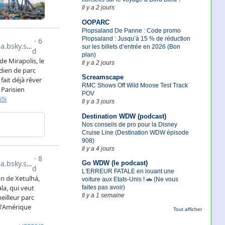
Il y a 2 jours
OOPARC
Plopsaland De Panne : Code promo
Plopsaland : Jusqu’à 15 % de réduction
sur les billets d’entrée en 2026 (Bon
plan)
Il y a 2 jours
Screamscape
RMC Shows Off Wild Moose Test Track
POV
Il y a 3 jours
Destination WDW (podcast)
Nos conseils de pro pour la Disney
Cruise Line (Destination WDW épisode
908)
Il y a 4 jours
Go WDW (le podcast)
L'ERREUR FATALE en louant une
voiture aux Etats-Unis ! 🚗 (Ne vous
faites pas avoir)
Il y a 1 semaine
Tout afficher