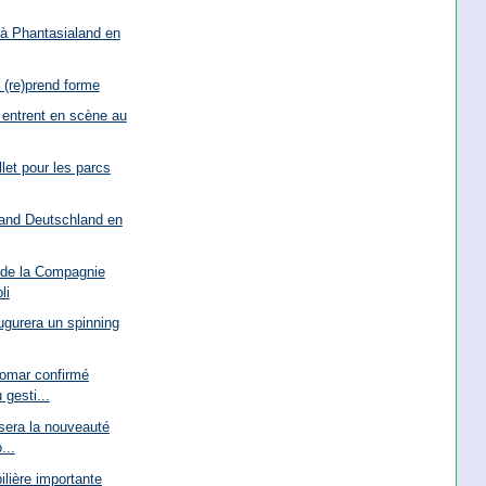
à Phantasialand en
i (re)prend forme
 entrent en scène au
let pour les parcs
and Deutschland en
 de la Compagnie
li
ugurera un spinning
omar confirmé
gesti...
sera la nouveauté
...
lière importante