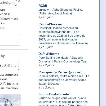
RCDB
unknown - Abha Shopping Festival
(Abha, 'Asir, Saudi Arabia)
Il y a 1 jour
ParquePlaza.net
Universal Orlando presenta su
celebración navideña del 14 de
noviembre de 2026 al 3 de enero de
2027, con nuevas festividades
navideñas en Universal Epic Universe
Il y a 1 jour
DLP Welcome
Peek Behind the Magic: A Day with
Disneyland Paris’s Cosmetology Team
Il y a 2 jours
Rien que d'y Penser (podcast)
L'une a détesté, l'autre a bien aimé... Le
débrief contrasté de Universal Studio
Japan, à Osaka !
Il y a 2 jours
Forum Puyfolonaute
Parlez de ce que vous voulez, quand
vous voulez ! • Un site qui partage des
conseils sur le voyage à Bora Bora ?