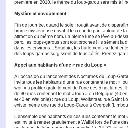
première en 2010, le thème du loup-garou sera mis à l’h
Mystère et envoûtement
Fin de journée, quand le soleil rougit avant de disparaîtr
brume mystérieuse envahit le cœur du parc autour de la
attraction du même nom. La pleine lune se lève au-dess
parc, les loups-garous sont tout proches ! Ils sèment la 
dans les environs…Soudain, les hurlements se font en
des loups-garous surgissent de tous côtés. Prenez garde
Appel aux habitants d’une « rue du Loup »
A l’occasion du lancement des Nocturnes du Loup-Garou
invite tous les habitants d’une rue contenant le mot « lo
wolf » à profiter gratuitement de l’une des 5 nocturnes. Il
de 80 rues contenant le mot « loup » en Belgique (40 en
et 40 en Wallonie) : rue du Loup, Wolfstraat, rue Saint 
existe même une rue du Loup-Garou à Overpelt (Limbour
L’ensemble des habitants de ces rues contenant le mot 
est invité à rentrer gratuitement à Walibi lors de l’une de
nocturnes du loup-garou, les samedis 17, 24, 31 juillet, 7