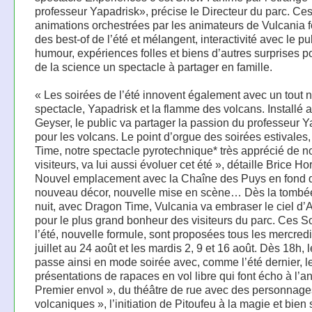
professeur Yapadrisk», précise le Directeur du parc. Ce
animations orchestrées par les animateurs de Vulcania fo
des best-of de l’été et mélangent, interactivité avec le pu
humour, expériences folles et biens d’autres surprises po
de la science un spectacle à partager en famille.
« Les soirées de l’été innovent également avec un tout
spectacle, Yapadrisk et la flamme des volcans. Installé 
Geyser, le public va partager la passion du professeur 
pour les volcans. Le point d’orgue des soirées estivales
Time, notre spectacle pyrotechnique* très apprécié de n
visiteurs, va lui aussi évoluer cet été », détaille Brice Ho
Nouvel emplacement avec la Chaîne des Puys en fond 
nouveau décor, nouvelle mise en scène… Dès la tombée
nuit, avec Dragon Time, Vulcania va embraser le ciel d
pour le plus grand bonheur des visiteurs du parc. Ces S
l’été, nouvelle formule, sont proposées tous les mercred
juillet au 24 août et les mardis 2, 9 et 16 août. Dès 18h, 
passe ainsi en mode soirée avec, comme l’été dernier, l
présentations de rapaces en vol libre qui font écho à l’a
Premier envol », du théâtre de rue avec des personnage
volcaniques », l’initiation de Pitoufeu à la magie et bien 