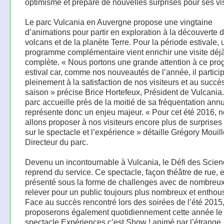
optimisme et prépare de nouvelles surprises pour ses vis
Le parc Vulcania en Auvergne propose une vingtaine
d’animations pour partir en exploration à la découverte 
volcans et de la planète Terre. Pour la période estivale, 
programme complémentaire vient enrichir une visite déj
complète. « Nous portons une grande attention à ce pr
estival car, comme nos nouveautés de l’année, il partici
pleinement à la satisfaction de nos visiteurs et au succè
saison » précise Brice Hortefeux, Président de Vulcania. 
parc accueille près de la moitié de sa fréquentation annue
représente donc un enjeu majeur. « Pour cet été 2016, 
allons proposer à nos visiteurs encore plus de surprise
sur le spectacle et l’expérience » détaille Grégory Mouil
Directeur du parc.
Devenu un incontournable à Vulcania, le Défi des Scien
reprend du service. Ce spectacle, façon théâtre de rue, e
présenté sous la forme de challenges avec de nombreux
relever pour un public toujours plus nombreux et enthous
Face au succès rencontré lors des soirées de l’été 2015
proposerons également quotidiennement cette année le
spectacle Expériences c’est Show ! animé par l’étrange