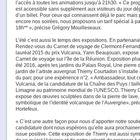
l’accès à toutes les animations jusqu’à 21h30. « Ce pr
est accessible sans supplément aux visiteurs du jour dé
d’un billet. Pour ceux qui connaissent déjà le parc mais
encore nos soirées, nous proposons un tarif spécial à par
18h** », précise Grégory Mouilleseaux.
L’été c’est aussi le temps des expositions. En partenaria
Rendez-vous du Carnet de voyage de Clermont-Ferrand,
lauréat 2015 du prix Vulcania, Yann Beaujouan, expose
Carnet de voyage sur l’île de la Réunion. Exposition pha
été 2016, après les jardins du Palais Royal, Une pierre
jardin de l’artiste auvergnat Thierry Courtadon s’installe
du parc pour une expérience n°2. « Ambassadeur, tout
Vulcania, de la candidature de la Chaîne des Puys / fail
Limagne au patrimoine mondial de l’UNESCO, Thierry 
expose des œuvres sculptées dans de la pierre de lave,
symbolique de l’identité volcanique de l’Auvergne», pré
Hortefeux.
« C’est une autre façon pour nous d’apporter notre souti
candidature dont nous espérons qu’elle aura prochaine
issue positive. Cette exposition de Thierry est aussi sy