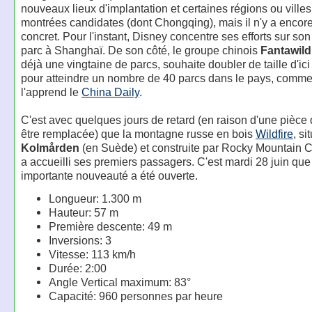
nouveaux lieux d'implantation et certaines régions ou villes
montrées candidates (dont Chongqing), mais il n'y a encore
concret. Pour l'instant, Disney concentre ses efforts sur s
parc à Shanghaï. De son côté, le groupe chinois
Fantawild
déjà une vingtaine de parcs, souhaite doubler de taille d'ici
pour atteindre un nombre de 40 parcs dans le pays, comm
l'apprend le
China Daily
.
C'est avec quelques jours de retard (en raison d'une pièce 
être remplacée) que la montagne russe en bois
Wildfire
, si
Kolmården
(en Suède) et construite par Rocky Mountain C
a accueilli ses premiers passagers. C'est mardi 28 juin que
importante nouveauté a été ouverte.
Longueur: 1.300 m
Hauteur: 57 m
Première descente: 49 m
Inversions: 3
Vitesse: 113 km/h
Durée: 2:00
Angle Vertical maximum: 83°
Capacité: 960 personnes par heure