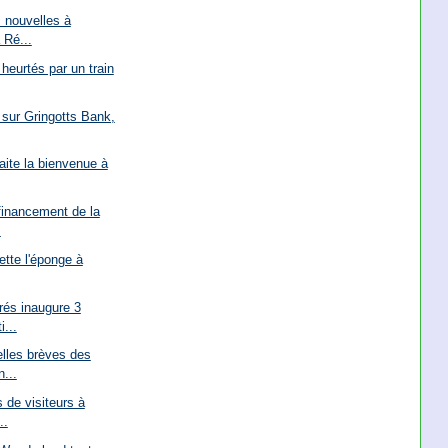
 nouvelles à
 Ré...
 heurtés par un train
 sur Gringotts Bank,
ite la bienvenue à
financement de la
.
ette l'éponge à
rés inaugure 3
i...
lles brèves des
n...
s de visiteurs à
..