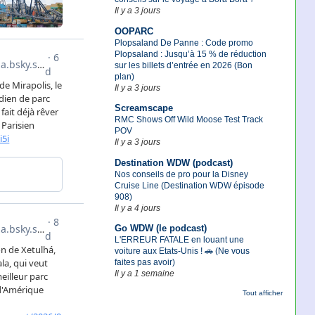
Il y a 3 jours
OOPARC
Plopsaland De Panne : Code promo
Plopsaland : Jusqu’à 15 % de réduction
sur les billets d’entrée en 2026 (Bon
plan)
Il y a 3 jours
Screamscape
RMC Shows Off Wild Moose Test Track
POV
Il y a 3 jours
Destination WDW (podcast)
Nos conseils de pro pour la Disney
Cruise Line (Destination WDW épisode
908)
Il y a 4 jours
Go WDW (le podcast)
L'ERREUR FATALE en louant une
voiture aux Etats-Unis ! 🚗 (Ne vous
faites pas avoir)
Il y a 1 semaine
Tout afficher