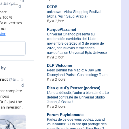
RCDB
unknown - Abha Shopping Festival
(Abha, 'Asir, Saudi Arabia)
Il y a 1 jour
ParquePlaza.net
Universal Orlando presenta su
celebración navideña del 14 de
noviembre de 2026 al 3 de enero de
2027, con nuevas festividades
navideñas en Universal Epic Universe
Il y a 1 jour
DLP Welcome
Peek Behind the Magic: A Day with
Disneyland Paris’s Cosmetology Team
Il y a 2 jours
Rien que d'y Penser (podcast)
L'une a détesté, l'autre a bien aimé... Le
débrief contrasté de Universal Studio
Japan, à Osaka !
Il y a 2 jours
Forum Puyfolonaute
Parlez de ce que vous voulez, quand
vous voulez ! • Un site qui partage des
conseils sur le voyage à Bora Bora ?