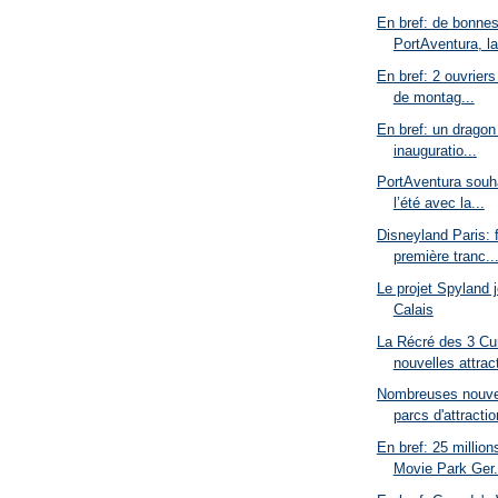
En bref: de bonnes
PortAventura, la
En bref: 2 ouvriers
de montag...
En bref: un dragon
inauguratio...
PortAventura souha
l’été avec la...
Disneyland Paris: 
première tranc..
Le projet Spyland j
Calais
La Récré des 3 Cu
nouvelles attract
Nombreuses nouve
parcs d'attractio
En bref: 25 million
Movie Park Ger.