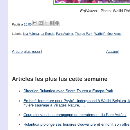
EqWalizer
- Photo: Walibi Rh
Publié à
15:05
Labels:
Isla Mágica
,
La Ronde
,
Parc Astérix
,
Thorpe Park
,
Walibi Rhône-Alpes
Article plus récent
Accueil
Articles les plus lus cette semaine
Direction Rulantica avec Snorri Touren à Europa-Park
En bref: fermeture pour Psyké Underground à Walibi Belgium, Mi
rivière sauvage à Villages Nature, …
Coup d’envoi de la campagne de recrutement du Parc Astérix
Rulantica prolonge ses horaires d'ouverture et enrichit son offre 