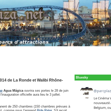
Bluesky
2014 de La Ronde et Walibi Rhône-
ue
Agua Mágica
ouvrira ses portes le 28 de juin
nauguration officielle aura lieu le 3 juillet.
ermanent de 250 chambres (150 chambres prévues à
se), comme nous l'apprend
Ride Rater
. S'il reçoit