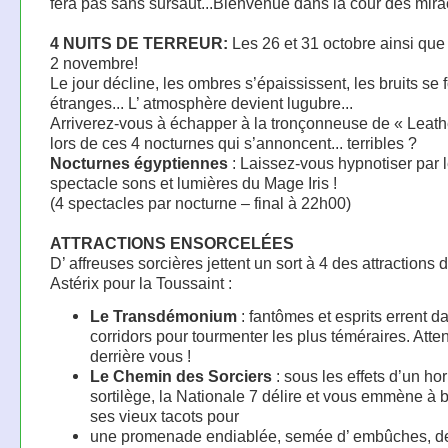
fera pas sans sursaut...Bienvenue dans la cour des mirac
4 NUITS DE TERREUR:
Les 26 et 31 octobre ainsi que 
2 novembre!
Le jour décline, les ombres s’épaississent, les bruits se 
étranges... L’ atmosphère devient lugubre...
Arriverez-vous à échapper à la tronçonneuse de « Leath
lors de ces 4 nocturnes qui s’annoncent... terribles ?
Nocturnes égyptiennes
: Laissez-vous hypnotiser par 
spectacle sons et lumières du Mage Iris !
(4 spectacles par nocturne – final à 22h00)
ATTRACTIONS ENSORCELÉES
D’ affreuses sorcières jettent un sort à 4 des attractions 
Astérix pour la Toussaint :
Le Transdémonium
: fantômes et esprits errent d
corridors pour tourmenter les plus téméraires. Atte
derrière vous !
Le Chemin des Sorciers
: sous les effets d’un hor
sortilège, la Nationale 7 délire et vous emmène à 
ses vieux tacots pour
une promenade endiablée, semée d’ embûches, de