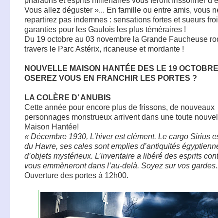
pharaons et esprits millénaires vous feront frissonner d’ef
Vous allez déguster »... En famille ou entre amis, vous n
repartirez pas indemnes : sensations fortes et sueurs fro
garanties pour les Gaulois les plus téméraires !
Du 19 octobre au 03 novembre la Grande Faucheuse ro
travers le Parc Astérix, ricaneuse et mordante !
NOUVELLE MAISON HANTÉE DES LE 19 OCTOBRE
OSEREZ VOUS EN FRANCHIR LES PORTES ?
LA COLÈRE D’ ANUBIS
Cette année pour encore plus de frissons, de nouveaux
personnages monstrueux arrivent dans une toute nouvel
Maison Hantée!
« Décembre 1930, L’hiver est clément. Le cargo Sirius es
du Havre, ses cales sont emplies d’antiquités égyptienn
d’objets mystérieux. L’inventaire a libéré des esprits cont
vous emmèneront dans l’au-delà. Soyez sur vos gardes..
Ouverture des portes à 12h00.