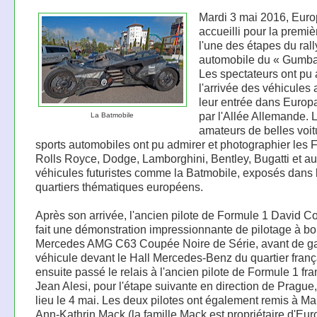
Mardi 3 mai 2016, Euro
accueilli pour la premiè
l'une des étapes du ral
automobile du « Gumbal
Les spectateurs ont pu 
l'arrivée des véhicules 
leur entrée dans Europ
par l'Allée Allemande. 
La Batmobile
amateurs de belles voit
sports automobiles ont pu admirer et photographier les F
Rolls Royce, Dodge, Lamborghini, Bentley, Bugatti et au
véhicules futuristes comme la Batmobile, exposés dans 
quartiers thématiques européens.
Après son arrivée, l'ancien pilote de Formule 1 David Co
fait une démonstration impressionnante de pilotage à bo
Mercedes AMG C63 Coupée Noire de Série, avant de ga
véhicule devant le Hall Mercedes-Benz du quartier frança
ensuite passé le relais à l'ancien pilote de Formule 1 fra
Jean Alesi, pour l'étape suivante en direction de Prague,
lieu le 4 mai. Les deux pilotes ont également remis à Mau
Ann-Kathrin Mack (la famille Mack est propriétaire d'Eur