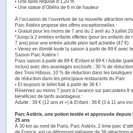
• Une taille requise d’1,20 m
• Une statue d’Obélix de 6 m de hauteur
À l’occasion de l’ouverture de sa nouvelle attraction ren
Parc Astérix propose des offres exceptionnelles :
• Gratuit pour les moins de 7 ans du 2 avril au 3 juillet 20
*Jusqu’à 2 entrées enfants offertes (pour les enfants de
7 ans) pour une entrée adulte plein tarif achetée (47 €)
• Venez en illimité toute la saison à partir de 89 € avec 
Saison Parc Astérix !
Pass saison à partir de 89 € /Enfant et 99 € / Adulte (par
inclus) avec des avantages exclusifs : 30 % de réduction
des Trois Hiboux, 10 % de réduction dans les boutiques
de réduction dans les principaux restaurants du Parc
• Et toujours le billet futé à partir de 36 € !
Réservez au moins 7 jours à l’avance sur parcasterix.fr e
bénéficiez de tarifs avantageux :
Adulte : 39 € (12 ans et +) & Enfant : 36 € (3 à 11 ans inc
Parc Astérix, une potion testée et approuvée depuis
25 ans
À 30 km au nord de Paris, Parc Astérix, 2 ème parc d’att
de France, est un détonnant mélange de 39 attractions e