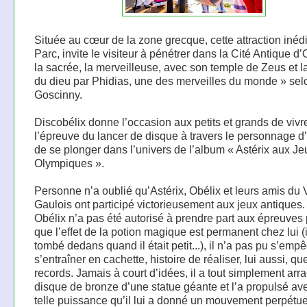
Située au cœur de la zone grecque, cette attraction inéd
Parc, invite le visiteur à pénétrer dans la Cité Antique d
la sacrée, la merveilleuse, avec son temple de Zeus et l
du dieu par Phidias, une des merveilles du monde » se
Goscinny.
Discobélix donne l’occasion aux petits et grands de vivr
l’épreuve du lancer de disque à travers le personnage d’
de se plonger dans l’univers de l’album « Astérix aux Je
Olympiques ».
Personne n’a oublié qu’Astérix, Obélix et leurs amis du 
Gaulois ont participé victorieusement aux jeux antiques. 
Obélix n’a pas été autorisé à prendre part aux épreuves
que l’effet de la potion magique est permanent chez lui (i
tombé dedans quand il était petit...), il n’a pas pu s’emp
s’entraîner en cachette, histoire de réaliser, lui aussi, q
records. Jamais à court d’idées, il a tout simplement arr
disque de bronze d’une statue géante et l’a propulsé av
telle puissance qu’il lui a donné un mouvement perpétue