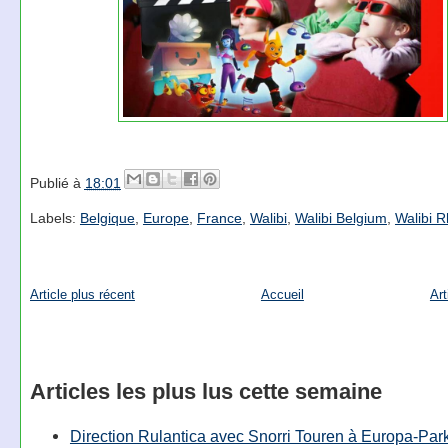
Publié à
18:01
Labels:
Belgique
,
Europe
,
France
,
Walibi
,
Walibi Belgium
,
Walibi 
Article plus récent
Accueil
Art
Articles les plus lus cette semaine
Direction Rulantica avec Snorri Touren à Europa-Par