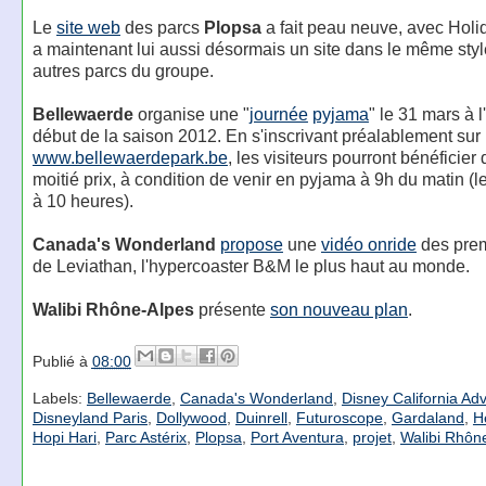
Le
site web
des parcs
Plopsa
a fait peau neuve, avec Holi
a maintenant lui aussi désormais un site dans le même styl
autres parcs du groupe.
Bellewaerde
organise une "
journée
pyjama
" le 31 mars à 
début de la saison 2012. En s'inscrivant préalablement sur
www.bellewaerdepark.be
, les visiteurs pourront bénéficier 
moitié prix, à condition de venir en pyjama à 9h du matin (l
à 10 heures).
Canada's Wonderland
propose
une
vidéo onride
des prem
de Leviathan, l'hypercoaster B&M le plus haut au monde.
Walibi Rhône-Alpes
présente
son nouveau plan
.
Publié à
08:00
Labels:
Bellewaerde
,
Canada's Wonderland
,
Disney California Ad
Disneyland Paris
,
Dollywood
,
Duinrell
,
Futuroscope
,
Gardaland
,
H
Hopi Hari
,
Parc Astérix
,
Plopsa
,
Port Aventura
,
projet
,
Walibi Rhôn