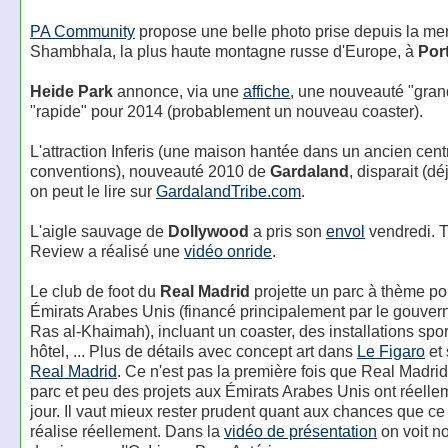
PA Community
propose une belle photo prise depuis la me
Shambhala, la plus haute montagne russe d'Europe, à
Por
Heide Park
annonce, via une
affiche
, une nouveauté "gran
"rapide" pour 2014 (probablement un nouveau coaster).
L'attraction Inferis (une maison hantée dans un ancien cent
conventions), nouveauté 2010 de
Gardaland
, disparait (d
on peut le lire sur
GardalandTribe.com
.
L'aigle sauvage de
Dollywood
a pris son
envol
vendredi. 
Review a réalisé une
vidéo onride
.
Le club de foot du
Real Madrid
projette un parc à thème p
Émirats Arabes Unis (financé principalement par le gouve
Ras al-Khaimah), incluant un coaster, des installations spor
hôtel, ... Plus de détails avec concept art dans
Le Figaro
et 
Real Madrid
. Ce n'est pas la première fois que Real Madr
parc et peu des projets aux Émirats Arabes Unis ont réelle
jour. Il vaut mieux rester prudent quant aux chances que ce 
réalise réellement. Dans la
vidéo de présentation
on voit n