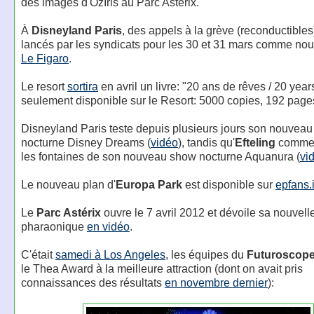
des images d'OzIris au Parc Astérix.
À
Disneyland Paris
, des appels à la grève (reconductibles
lancés par les syndicats pour les 30 et 31 mars comme nou
Le Figaro
.
Le resort
sortira
en avril un livre: "20 ans de rêves / 20 yea
seulement disponible sur le Resort: 5000 copies, 192 page
Disneyland Paris teste depuis plusieurs jours son nouvea
nocturne Disney Dreams (
vidéo
), tandis qu'
Efteling
commen
les fontaines de son nouveau show nocturne Aquanura (
vi
Le nouveau plan d'
Europa Park
est disponible sur
epfans.
Le
Parc Astérix
ouvre le 7 avril 2012 et dévoile sa nouvelle
pharaonique
en vidéo
.
C'était
samedi à Los Angeles
, les équipes du
Futuroscop
le Thea Award à la meilleure attraction (dont on avait pris
connaissances des résultats
en novembre dernier
):