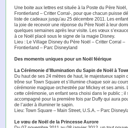
Une boite aux lettres est située à la Poste du Père Noël,
Frontierland – Critter Corral-, pour que chacun puisse d
liste de cadeaux jusqu'au 25 décembre 2011. Les enfant
la joie de recevoir une réponse du Père Noël à leur domi
quelques semaines après leur visite. Les vœux s’exauc
à ce Noël placé sous le signe de la magie Disney.
Lieu : Le Village Disney du Père Noël – Critter Corral –
Frontierland – Parc Disneyland
Des moments uniques pour un Noël féérique
La Cérémonie d’Illumination du Sapin de Noël à To
Du haut de ses 24 mètres de haut, le majestueux sapin 
trône sur Town Square et s’illumine chaque soir au cour
cérémonie magique orchestrée par Mickey et ses amis. 
cette cérémonie, un enfant sera choisi dans le public ; il
accompagné pour la première fois par Duffy qui aura po
de l’aider à illuminer le sapin.
Lieu: Town Square – Main Street, U.S.A. – Parc Disneyl
Le vœu de Noël de la Princesse Aurore
Du 07 novembre 2011 au 08 janvier 2012, un tout nouve