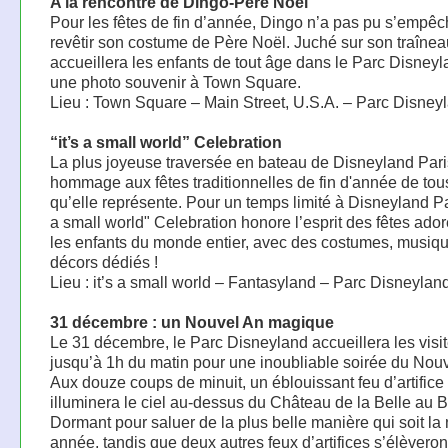
A la rencontre de Dingo-Père Noël
Pour les fêtes de fin d’année, Dingo n’a pas pu s’empêc
revêtir son costume de Père Noël. Juché sur son traîneau
accueillera les enfants de tout âge dans le Parc Disney
une photo souvenir à Town Square.
Lieu : Town Square – Main Street, U.S.A. – Parc Disney
“it’s a small world” Celebration
La plus joyeuse traversée en bateau de Disneyland Pari
hommage aux fêtes traditionnelles de fin d'année de tou
qu’elle représente. Pour un temps limité à Disneyland Par
a small world" Celebration honore l’esprit des fêtes ado
les enfants du monde entier, avec des costumes, musiqu
décors dédiés !
Lieu : it’s a small world – Fantasyland – Parc Disneylan
31 décembre : un Nouvel An magique
Le 31 décembre, le Parc Disneyland accueillera les visi
jusqu’à 1h du matin pour une inoubliable soirée du Nouv
Aux douze coups de minuit, un éblouissant feu d’artifice
illuminera le ciel au-dessus du Château de la Belle au B
Dormant pour saluer de la plus belle manière qui soit la
année, tandis que deux autres feux d’artifices s’élèveron