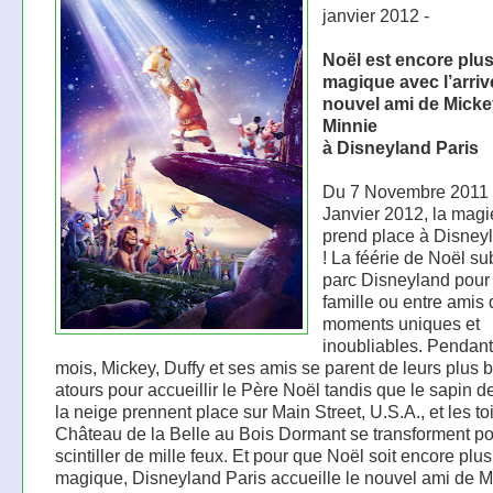
janvier 2012 -
Noël est encore plu
magique avec l’arri
nouvel ami de Micke
Minnie
à Disneyland Paris
Du 7 Novembre 2011 
Janvier 2012, la magi
prend place à Disney
! La féérie de Noël su
parc Disneyland pour 
famille ou entre amis
moments uniques et
inoubliables. Pendan
mois, Mickey, Duffy et ses amis se parent de leurs plus 
atours pour accueillir le Père Noël tandis que le sapin d
la neige prennent place sur Main Street, U.S.A., et les to
Château de la Belle au Bois Dormant se transforment p
scintiller de mille feux. Et pour que Noël soit encore plus
magique, Disneyland Paris accueille le nouvel ami de M